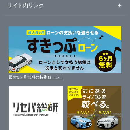
車査定売却ガイド
車初心者まとめ
サイト内リンク
岐阜県
ガリバーのサービス
ガリバーの査定が選ばれる理由
自動車ニュース
サイト内検索
静岡県
中古車人気ランキング
車を売る時よくある質問
新車・中古車カタログ
サイトマップ
自動車ローンを調べる
便利な査定サービス
愛知県
車の燃費を調べる
サイトの使用条件
ガリバーの自動車ローン
中古車買取相場（毎月更新）
車種別クチコミ
三重県
利用規約
車買い替えの基礎知識
車の個人売買ガイド
最大6ヶ月無料の特別ローン！
車比較サイト
個人情報の保護について
近くのお店で車を探す
中古車オークションガイド
保険代理店業務に関する基本方針
古物営業法に基づく表示
アフィリエイトパートナー募集