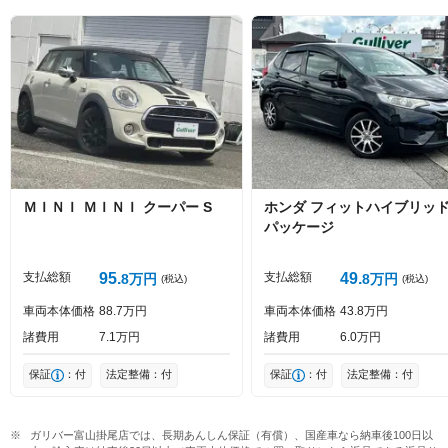
絵文字は投稿時に削除します
0
文字/140文字
Captcha
ＭＩＮＩ
ＭＩＮＩ
クーパー S
ホンダ
フィットハイブリッ
パッケージ
投稿する
支払総額
95
支払総額
49
8
万円
8
万円
(税込)
(税込)
車両本体価格
88
7
万円
車両本体価格
43
8
万円
諸費用
7
1
万円
諸費用
6
0
万円
保証
：付
法定整備：付
保証
：付
法定整備：付
ガリバー富山掛尾店では、長期あんしん保証（有償）、国産車なら納車後100日以