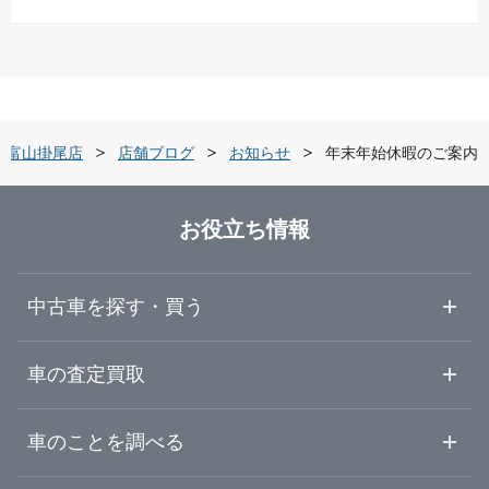
新潟県
高岡市
ガリバーアウトレット富山新庄店
富山県
黒部市
ガリバー富山掛尾店
ー富山掛尾店
店舗ブログ
お知らせ
年末年始休暇のご案内
石川県
富山・黒部・呉東
LIBERALA リベラーラ富山
お役立ち情報
福井県
高岡・砺波・呉西
ガリバー高岡店
中古車を探す・買う
山梨県
ガリバー黒部店
中古車情報・中古車検索
車の査定買取
中古車ご提案サービス
車査定・車買取ならガリバー
長野県
車のことを調べる
初めての中古車購入ガイド