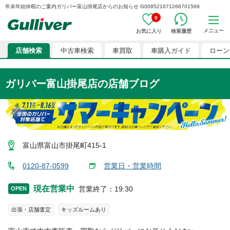
年末年始休暇のご案内ガリバー富山掛尾店からのお知らせ G008521671266701569
0
メニュー
お気に入り
検索履歴
店舗検索
中古車検索
車買取
車購入ガイド
ローン
ガリバー富山掛尾店
の店舗ブログ
富山県富山市掛尾町415-1
0120-87-0599
営業日・営業時間
現在営業中
営業終了
：
19:30
OPEN
出張・店舗査定
キッズルームあり