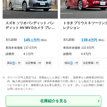
スズキ
ソリオバンディット
バン
トヨタ
プリウス
S ツーリン
ディット HV MV Dカメラ ブレー
レクション
キS
投稿する
支払総額
145
支払総額
139
1
万円
8
万円
(税込)
(税込)
車両本体価格
137
0
万円
車両本体価格
132
9
万円
諸費用
8
1
万円
諸費用
6
9
万円
保証
：付
法定整備：付
新着
保証
：付
法定整備：付
ガリバー17号上尾店では、長期あんしん保証（有償）、国産車なら納車後100日以
内、輸入車は納車後30日以内（車両本体価格での買い取り）なら返品できる返品サ
ービスがあります。修復歴のあるお車も販売しています。詳しくはお気軽に店舗に
お問い合わせください。
在庫紹介を見る