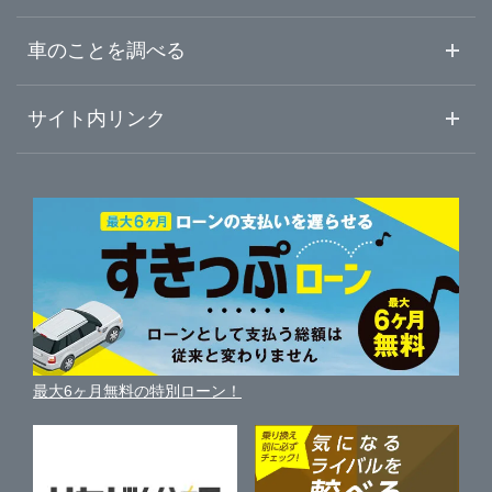
中古車ご提案サービス
車査定・車買取ならガリバー
東京都
車のことを調べる
所沢市
ガリバースナップハウス東川口店
初めての中古車購入ガイド
車査定売却ガイド
車初心者まとめ
サイト内リンク
神奈川県
本庄市
ガリバー所沢店
ガリバーのサービス
ガリバーの査定が選ばれる理由
自動車ニュース
サイト内検索
春日部市
中古車人気ランキング
ガリバー本庄店
車を売る時よくある質問
新車・中古車カタログ
サイトマップ
自動車ローンを調べる
便利な査定サービス
狭山市
ガリバー16号春日部店
車の燃費を調べる
サイトの使用条件
ガリバーの自動車ローン
中古車買取相場（毎月更新）
車種別クチコミ
利用規約
羽生市
ガリバー16号狭山店
車買い替えの基礎知識
車の個人売買ガイド
最大6ヶ月無料の特別ローン！
車比較サイト
個人情報の保護について
近くのお店で車を探す
鴻巣市
ガリバー新狭山店
中古車オークションガイド
保険代理店業務に関する基本方針