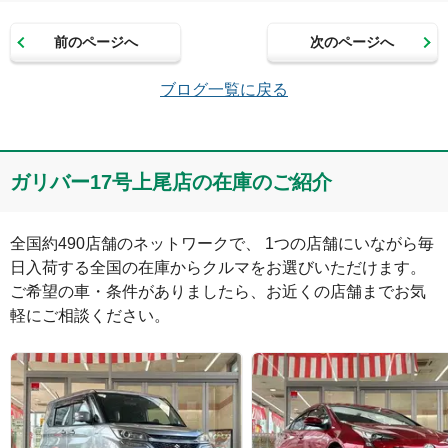
前のページへ
次のページへ
メールアドレス（半角英数）
ブログ一覧に戻る
コメント
ガリバー17号上尾店の在庫のご紹介
全国約490店舗のネットワークで、 1つの店舗にいながら毎
日入荷する全国の在庫からクルマをお選びいただけます。

ご希望の車・条件がありましたら、お近くの店舗までお気
軽にご相談ください。
絵文字は投稿時に削除します
0
文字/140文字
Captcha