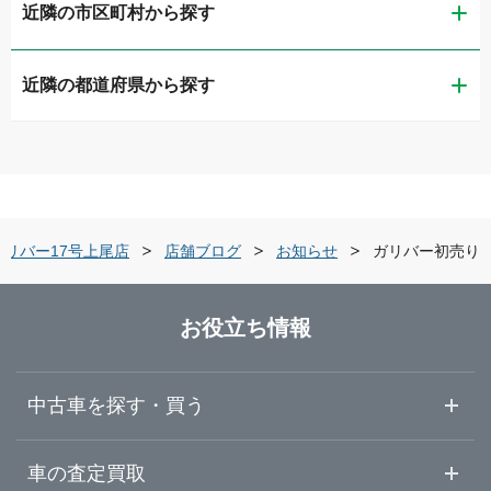
近隣の市区町村から探す
ガリバー車検 ワオタウン大宮店
近隣の都道府県から探す
さいたま市西区
ガリバーワオタウン大宮
茨城県
さいたま市大宮区
ガリバー新大宮バイパス店
栃木県
さいたま市南区
ガリバー浦和産業道路店
ガリバー17号上尾店
店舗ブログ
お知らせ
ガリバー初売り
群馬県
川越市
LIBERALA リベラーラ川越
お役立ち情報
埼玉県
熊谷市
ガリバー熊谷店
中古車を探す・買う
千葉県
川口市
ガリバー西川口店
中古車情報・中古車検索
車の査定買取