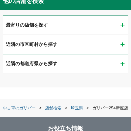
他の店舗を検索
最寄りの店舗を探す
近隣の市区町村から探す
ガリバー車検 ワオタウン大宮店
近隣の都道府県から探す
さいたま市西区
ガリバーワオタウン大宮
茨城県
さいたま市大宮区
ガリバー新大宮バイパス店
栃木県
さいたま市南区
ガリバー浦和産業道路店
中古車のガリバー
店舗検索
埼玉県
ガリバー254新座店
群馬県
川越市
LIBERALA リベラーラ川越
お役立ち情報