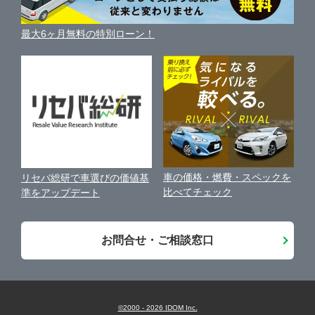
利用規約
羽生市
ガリバー16号狭山店
車買い替えの基礎知識
車の個人売買ガイド
最大6ヶ月無料の特別ローン！
車比較サイト
個人情報の保護について
近くのお店で車を探す
鴻巣市
ガリバー新狭山店
中古車オークションガイド
保険代理店業務に関する基本方針
上尾市
ガリバー車検 新狭山店
古物営業法に基づく表示
アフィリエイトパートナー募集
草加市
ガリバー羽生店
車の価格・燃費・スペックを
リセバ総研で車選びの価値基
お客様の声
比べてチェック
準をアップデート
入間市
ガリバー鴻巣店
会社案内
お問合せ・ご相談窓口
新座市
ガリバー17号上尾店
久喜市
ガリバー16号上尾南店
©2000 -
2026
IDOM Inc.