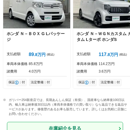
ホンダ
Ｎ－ＢＯＸ
G Lパッケー
ホンダ
Ｎ－ＷＧＮカスタム
ジ
タム Lターボ ホンダS
支払総額
89
支払総額
117
8
万円
8
万円
(税込)
(税込)
車両本体価格
85
8
万円
車両本体価格
114
2
万円
諸費用
4
0
万円
諸費用
3
6
万円
保証
：付
法定整備：付
保証
：付
法定整備：付
ガリバー254新座店では、長期あんしん保証（有償）、国産車なら納車後100日以
内、輸入車は納車後30日以内（車両本体価格での買い取り）なら返品できる返品サ
ービスがあります。修復歴のあるお車も販売しています。詳しくはお気軽に店舗に
お問い合わせください。
在庫紹介を見る