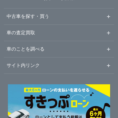
埼玉県
熊谷市
ガリバー熊谷店
中古車を探す・買う
千葉県
川口市
ガリバー西川口店
中古車情報・中古車検索
車の査定買取
中古車ご提案サービス
車査定・車買取ならガリバー
東京都
車のことを調べる
所沢市
ガリバースナップハウス東川口店
初めての中古車購入ガイド
車査定売却ガイド
車初心者まとめ
サイト内リンク
神奈川県
本庄市
ガリバー所沢店
ガリバーのサービス
ガリバーの査定が選ばれる理由
自動車ニュース
サイト内検索
春日部市
中古車人気ランキング
ガリバー本庄店
車を売る時よくある質問
新車・中古車カタログ
サイトマップ
自動車ローンを調べる
便利な査定サービス
狭山市
ガリバー16号春日部店
車の燃費を調べる
サイトの使用条件
ガリバーの自動車ローン
中古車買取相場（毎月更新）
車種別クチコミ