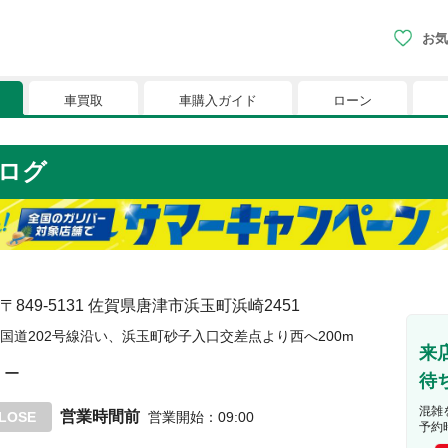
お気
車買取
車購入ガイド
ローン
現在、お気に入りに登録されているおク
ログ
りに登録すると、あなただけのお気に入りのクルマリストでい
※「お気に入り」の登録を可能にするためにCookie機
〒849-5131
佐賀県唐津市浜玉町浜崎2451
国道202号線沿い、浜玉町砂子入口交差点より西へ200m
来
ー
待
混雑
営業時間前
LOSE
営業開始
：
09:00
予約