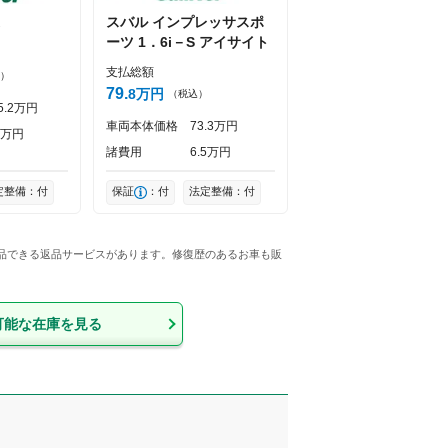
スバル
インプレッサスポ
ーツ
1．6i－S アイサイト
支払総額
）
79
8
万円
（税込）
5
2
万円
車両本体価格
73
3
万円
万円
諸費用
6
5
万円
定整備：付
保証
：付
法定整備：付
返品できる返品サービスがあります。修復歴のあるお車も販
可能な在庫を見る