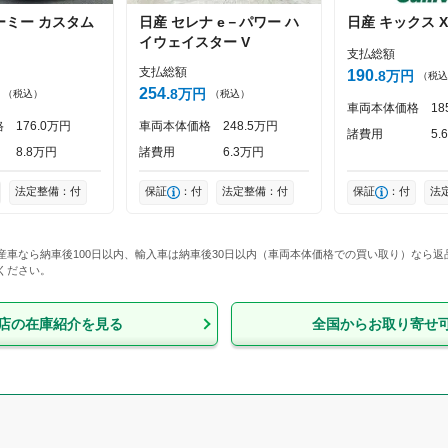
ーミー
カスタム
日産
セレナ
e－パワー ハ
日産
キックス
X
投稿する
イウェイスター V
支払総額
支払総額
190
8
万円
（税込
254
8
万円
（税込）
（税込）
車両本体価格
18
格
176
0
万円
車両本体価格
248
5
万円
諸費用
5
6
8
8
万円
諸費用
6
3
万円
法定整備：付
保証
：付
法定整備：付
保証
：付
法
産車なら納車後100日以内、輸入車は納車後30日以内（車両本体価格での買い取り）なら
ください。
店
の在庫紹介を見る
全国からお取り寄せ