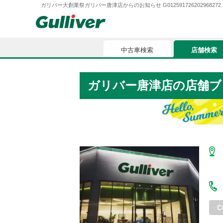
ガリバー大創業祭ガリバー唐津店からのお知らせ G012591726202968272
中古車検索
店舗検索
中古車検索
店舗検索
ガリバー唐津店
の店舗ブ
車買取
お気に入
車購入ガイド
ローン
車検整備
お客様の評価
C