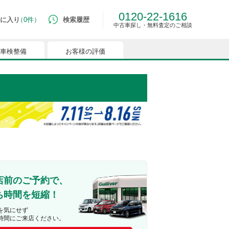
0120-22-1616
に入り
0件
検索履歴
中古車探し・無料査定のご相談
車検整備
お客様の評価
ルマはございません。
つでも簡単に比較ができるようになります。
能を有効にしてください。
店前のご予約で、
ち時間を短縮！
を気にせず
時間にご来店ください。