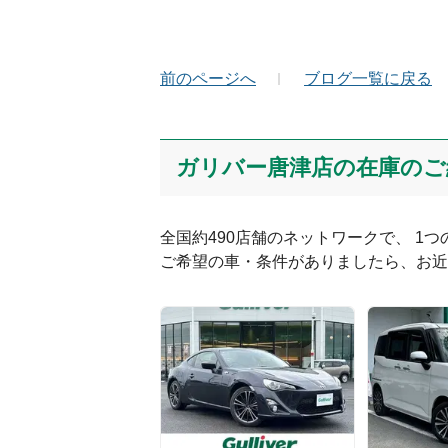
お名前（かな）
メ
前のページへ
ブログ一覧に戻る
コメント
ガリバー唐津店の在庫のご
全国約490店舗のネットワークで、 1
ご希望の車・条件がありましたら、お近
絵文字は投稿時に削除します
Captcha