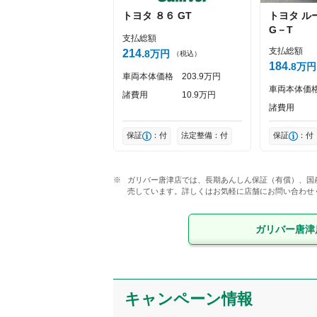
トヨタ
８６
GT
トヨタ
ル
G－T
支払総額
支払総額
214
8
万円
（税込）
184
8
万円
車両本体価格
203
9
万円
車両本体価
諸費用
10
9
万円
諸費用
保証
：付
法定整備：付
保証
：付
ガリバー唐津店では、長期あんしん保証（有償）、国
売しています。詳しくはお気軽に店舗にお問い合わせ
ガリバー唐津
キャンペーン情報