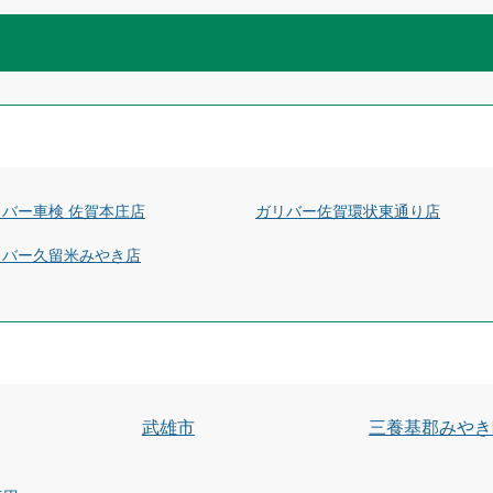
リバー車検 佐賀本庄店
ガリバー佐賀環状東通り店
リバー久留米みやき店
武雄市
三養基郡みやき