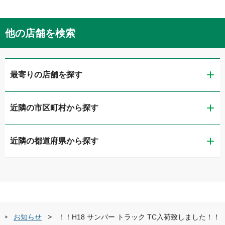
他の店舗を検索
最寄りの店舗を探す
近隣の市区町村から探す
ガリバー佐賀本庄店
近隣の都道府県から探す
佐賀市
ガリバー車検 佐賀本庄店
福岡県
唐津市
ガリバー佐賀環状東通り店
佐賀県
武雄市
ガリバー唐津店
お知らせ
！！H18 サンバー トラック TC入荷致しました！！