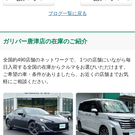
メールアドレス（半角英数）
ブログ一覧に戻る
コメント
ガリバー唐津店の在庫のご紹介
全国約490店舗のネットワークで、 1つの店舗にいながら毎
日入荷する全国の在庫からクルマをお選びいただけます。

ご希望の車・条件がありましたら、お近くの店舗までお気
軽にご相談ください。
絵文字は投稿時に削除します
0
文字/140文字
Captcha