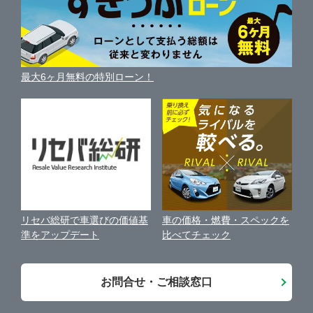
車の燃費を調べる
サイトの使用条件
ガリバーの自動車ローン
中古車買取相場（毎月更新）
車種別クチコミ
利用規約
車買い替えの基礎知識
車の個人売買ガイド
最大6ヶ月無料の特別ローン！
車比較サイト
個人情報の保護について
近くのお店で車を探す
中古車オークションガイド
保険代理店業務に関する基本方針
古物営業法に基づく表示
アフィリエイトパートナー募集
車の価格・燃費・スペックを
リセバ総研で車選びの価値基
お客様の声
比べてチェック
準をアップデート
会社案内
お問合せ・ご相談窓口