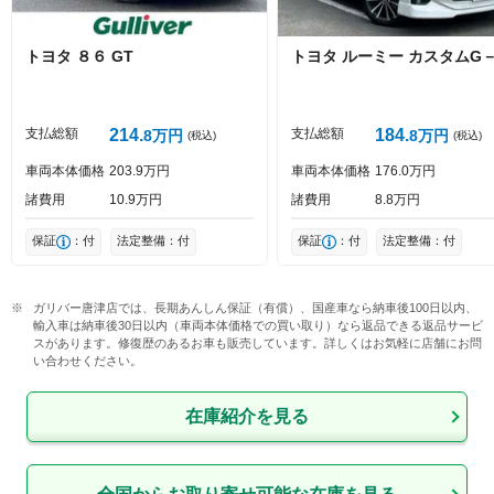
トヨタ
８６
GT
トヨタ
ルーミー
カスタムG－
投稿する
支払総額
214
支払総額
184
8
万円
8
万円
(税込)
(税込)
車両本体価格
203
9
万円
車両本体価格
176
0
万円
諸費用
10
9
万円
諸費用
8
8
万円
保証
：付
法定整備：付
保証
：付
法定整備：付
ガリバー唐津店では、長期あんしん保証（有償）、国産車なら納車後100日以内、
輸入車は納車後30日以内（車両本体価格での買い取り）なら返品できる返品サービ
スがあります。修復歴のあるお車も販売しています。詳しくはお気軽に店舗にお問
い合わせください。
在庫紹介を見る