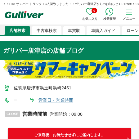
！！H18 サンバー トラック TC入荷致しました！！ガリバー唐津店からのお知らせ G01259163281
0
メニュー
お気に入り
検索履歴
店舗検索
中古車検索
車買取
車購入ガイド
ローン
ガリバー唐津店
の店舗ブログ
佐賀県唐津市浜玉町浜崎2451
営業日・営業時間
ー
営業時間前
営業開始
：
09:00
CLOSE
ご来店後、お待たせせずにご案内します。