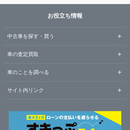
長崎県
三養基郡みやき町
ガリバー武雄店
お役立ち情報
熊本県
佐賀・鳥栖・武雄
ガリバー久留米みやき店
中古車を探す・買う
大分県
唐津・伊万里
中古車情報・中古車検索
車の査定買取
中古車ご提案サービス
車査定・車買取ならガリバー
宮崎県
車のことを調べる
初めての中古車購入ガイド
車査定売却ガイド
車初心者まとめ
サイト内リンク
鹿児島県
ガリバーのサービス
ガリバーの査定が選ばれる理由
自動車ニュース
サイト内検索
沖縄県
中古車人気ランキング
車を売る時よくある質問
新車・中古車カタログ
サイトマップ
自動車ローンを調べる
便利な査定サービス