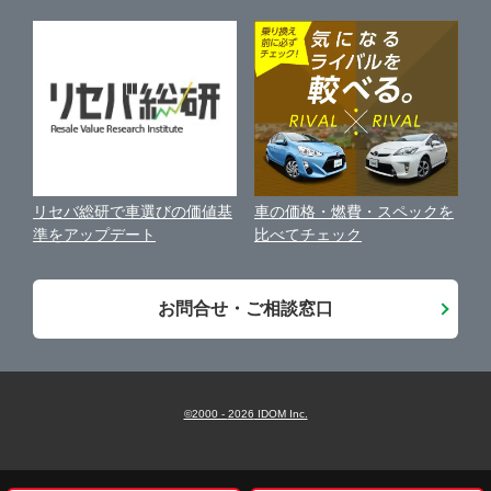
個人情報の保護について
近くのお店で車を探す
中古車オークションガイド
保険代理店業務に関する基本方針
古物営業法に基づく表示
アフィリエイトパートナー募集
車の価格・燃費・スペックを
リセバ総研で車選びの価値基
お客様の声
比べてチェック
準をアップデート
会社案内
お問合せ・ご相談窓口
©2000 -
2026
IDOM Inc.