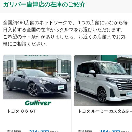
コメント
ガリバー唐津店の在庫のご紹介
全国約490店舗のネットワークで、 1つの店舗にいながら毎
日入荷する全国の在庫からクルマをお選びいただけます。

ご希望の車・条件がありましたら、お近くの店舗までお気
軽にご相談ください。
絵文字は投稿時に削除します
0
文字/140文字
Captcha
トヨタ
８６
GT
トヨタ
ルーミー
カスタムG－
投稿する
支払総額
支払総額