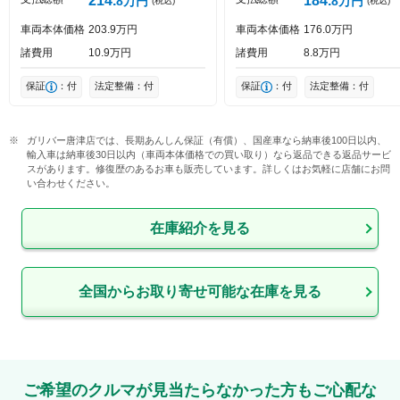
214
184
8
万円
8
万円
(税込)
(税込)
車両本体価格
203
9
万円
車両本体価格
176
0
万円
諸費用
10
9
万円
諸費用
8
8
万円
保証
：付
法定整備：付
保証
：付
法定整備：付
ガリバー唐津店では、長期あんしん保証（有償）、国産車なら納車後100日以内、
輸入車は納車後30日以内（車両本体価格での買い取り）なら返品できる返品サービ
スがあります。修復歴のあるお車も販売しています。詳しくはお気軽に店舗にお問
い合わせください。
在庫紹介を見る
全国からお取り寄せ可能な在庫を見る
ご希望のクルマが見当たらなかった方もご心配な