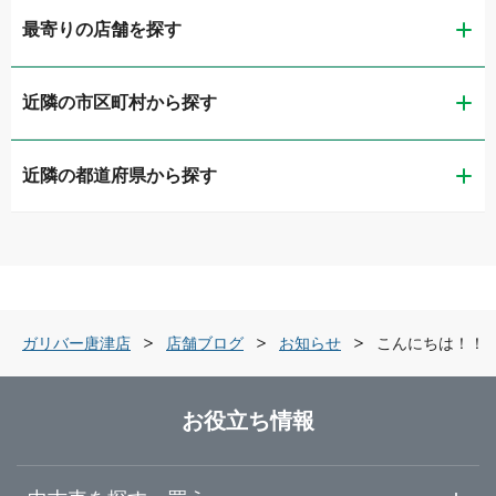
最寄りの店舗を探す
近隣の市区町村から探す
ガリバー佐賀本庄店
近隣の都道府県から探す
佐賀市
ガリバー車検 佐賀本庄店
福岡県
唐津市
ガリバー佐賀環状東通り店
佐賀県
武雄市
ガリバー唐津店
ガリバー唐津店
店舗ブログ
お知らせ
こんにちは！！
長崎県
三養基郡みやき町
ガリバー武雄店
お役立ち情報
熊本県
佐賀・鳥栖・武雄
ガリバー久留米みやき店