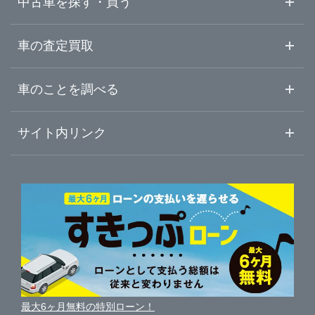
中古車を探す・買う
大分県
唐津・伊万里
中古車情報・中古車検索
車の査定買取
中古車ご提案サービス
車査定・車買取ならガリバー
宮崎県
車のことを調べる
初めての中古車購入ガイド
車査定売却ガイド
車初心者まとめ
サイト内リンク
鹿児島県
ガリバーのサービス
ガリバーの査定が選ばれる理由
自動車ニュース
サイト内検索
沖縄県
中古車人気ランキング
車を売る時よくある質問
新車・中古車カタログ
サイトマップ
自動車ローンを調べる
便利な査定サービス
車の燃費を調べる
サイトの使用条件
ガリバーの自動車ローン
中古車買取相場（毎月更新）
車種別クチコミ
利用規約
車買い替えの基礎知識
車の個人売買ガイド
最大6ヶ月無料の特別ローン！
車比較サイト