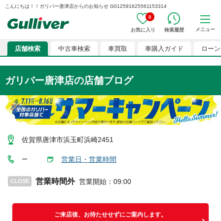
こんにちは！！ガリバー唐津店からのお知らせ G012591625561153314
0
メニュー
お気に入り
検索履歴
店舗検索
中古車検索
車買取
車購入ガイド
ローン
ガリバー唐津店
の店舗ブログ
佐賀県唐津市浜玉町浜崎2451
営業日・営業時間
ー
営業時間外
営業開始
：
09:00
CLOSE
ご来店後、お待たせせずにご案内します。