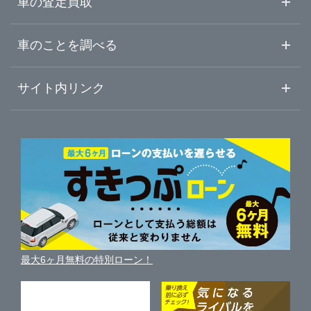
車の査定買取
中古車ご提案サービス
車査定・車買取ならガリバー
宮崎県
車のことを調べる
初めての中古車購入ガイド
車査定売却ガイド
車初心者まとめ
サイト内リンク
鹿児島県
ガリバーのサービス
ガリバーの査定が選ばれる理由
自動車ニュース
サイト内検索
沖縄県
中古車人気ランキング
車を売る時よくある質問
新車・中古車カタログ
サイトマップ
自動車ローンを調べる
便利な査定サービス
車の燃費を調べる
サイトの使用条件
ガリバーの自動車ローン
中古車買取相場（毎月更新）
車種別クチコミ
利用規約
車買い替えの基礎知識
車の個人売買ガイド
最大6ヶ月無料の特別ローン！
車比較サイト
個人情報の保護について
近くのお店で車を探す
中古車オークションガイド
保険代理店業務に関する基本方針