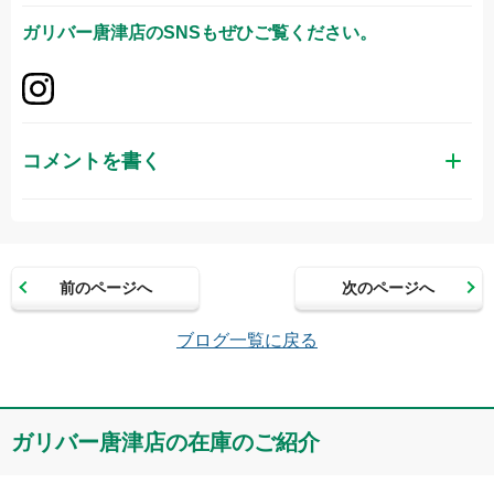
ガリバー唐津店
のSNSもぜひご覧ください。
コメントを書く
お名前（かな）
前のページへ
次のページへ
メールアドレス（半角英数）
ブログ一覧に戻る
コメント
ガリバー唐津店の在庫のご紹介