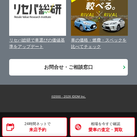
古物営業法に基づく表示
アフィリエイトパートナー募集
車の価格・燃費・スペックを
リセバ総研で車選びの価値基
お客様の声
比べてチェック
準をアップデート
会社案内
お問合せ・ご相談窓口
©2000 -
2026
IDOM Inc.
24時間ネットで
相場を今すぐ確認
来店予約
愛車の査定・買取