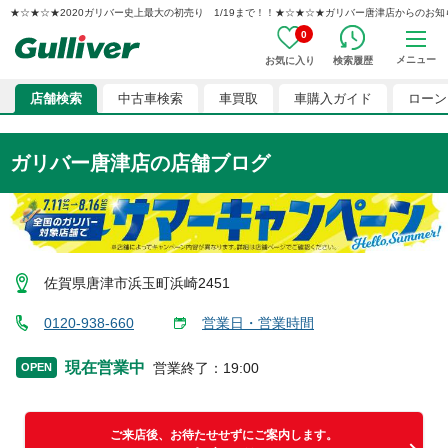
★☆★☆★2020ガリバー史上最大の初売り 1/19まで！！★☆★☆★ガリバー唐津店からのお知らせ G0
0
メニュー
お気に入り
検索履歴
店舗検索
中古車検索
車買取
車購入ガイド
ローン
ガリバー唐津店
の店舗ブログ
佐賀県唐津市浜玉町浜崎2451
0120-938-660
営業日・営業時間
現在営業中
営業終了
：
19:00
OPEN
ご来店後、お待たせせずにご案内します。