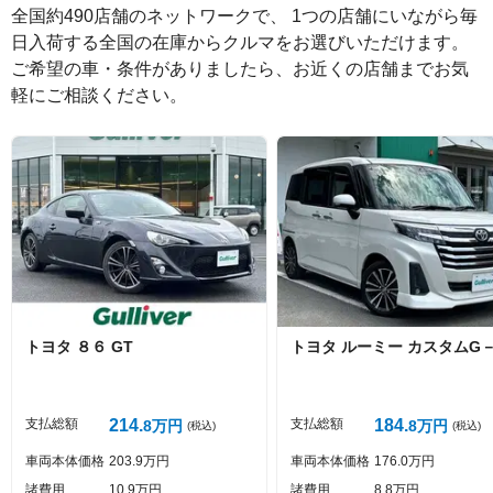
全国約490店舗のネットワークで、 1つの店舗にいながら毎
日入荷する全国の在庫からクルマをお選びいただけます。

ご希望の車・条件がありましたら、お近くの店舗までお気
軽にご相談ください。
絵文字は投稿時に削除します
0
文字/140文字
Captcha
トヨタ
８６
GT
トヨタ
ルーミー
カスタムG－
投稿する
支払総額
214
支払総額
184
8
万円
8
万円
(税込)
(税込)
車両本体価格
203
9
万円
車両本体価格
176
0
万円
諸費用
10
9
万円
諸費用
8
8
万円