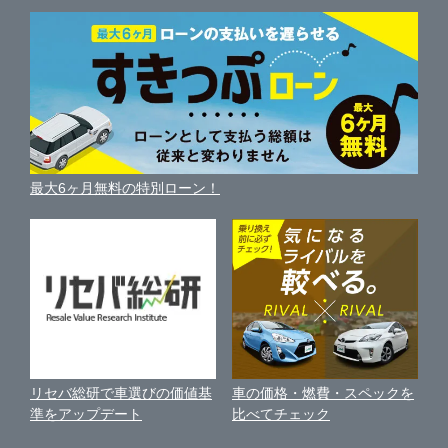
枚方市
中古車人気ランキング
ガリバー枚方店
車を売る時よくある質問
新車・中古車カタログ
サイトマップ
自動車ローンを調べる
便利な査定サービス
茨木市
ガリバー車検 枚方店
車の燃費を調べる
サイトの使用条件
ガリバーの自動車ローン
中古車買取相場（毎月更新）
車種別クチコミ
利用規約
泉佐野市
ガリバー枚方バイパス店
車買い替えの基礎知識
車の個人売買ガイド
最大6ヶ月無料の特別ローン！
車比較サイト
個人情報の保護について
近くのお店で車を探す
河内長野市
ガリバー茨木店
中古車オークションガイド
保険代理店業務に関する基本方針
和泉市
ガリバー泉佐野店
古物営業法に基づく表示
アフィリエイトパートナー募集
箕面市
ガリバー泉佐野南店
車の価格・燃費・スペックを
リセバ総研で車選びの価値基
お客様の声
比べてチェック
準をアップデート
門真市
ガリバーアウトレット外環河内長野店