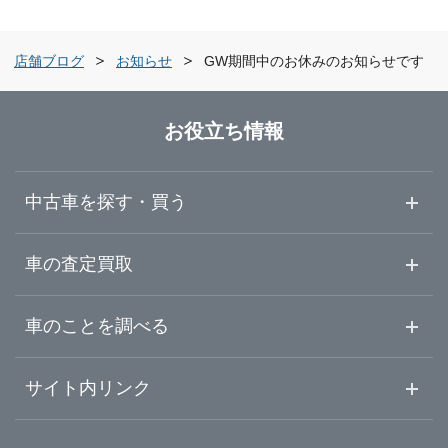
京都府
大阪市東住吉区
ガリバー泉北店
店舗ブログ
お知らせ
GW期間中のお休みのお知らせです
大阪府
堺市中区
ガリバー車検 泉北店
お役立ち情報
兵庫県
堺市北区
ガリバーときはま中百舌鳥店
中古車を探す・買う
奈良県
岸和田市
ガリバー岸和田和泉店
中古車情報・中古車検索
車の査定買取
中古車ご提案サービス
車査定・車買取ならガリバー
和歌山県
車のことを調べる
豊中市
ガリバー176号豊中店
初めての中古車購入ガイド
車査定売却ガイド
車初心者まとめ
サイト内リンク
吹田市
ガリバー吹田千里丘店
ガリバーのサービス
ガリバーの査定が選ばれる理由
自動車ニュース
サイト内検索