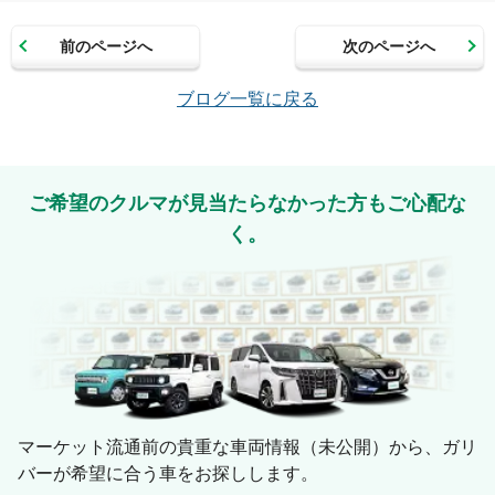
前のページへ
次のページへ
メールアドレス（半角英数）
ブログ一覧に戻る
コメント
ご希望のクルマが見当たらなかった方もご心配な
く。
絵文字は投稿時に削除します
0
文字/140文字
マーケット流通前の貴重な車両情報（未公開）から、ガリ
バーが希望に合う車をお探しします。
Captcha