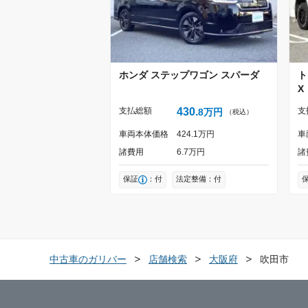
ホンダ
ステップワゴン
スパーダ
ト
X
支払総額
430
支
8
万円
（税込）
車両本体価格
424
1
万円
車
諸費用
6
7
万円
諸
保証
：付
法定整備：付
中古車のガリバー
店舗検索
大阪府
吹田市