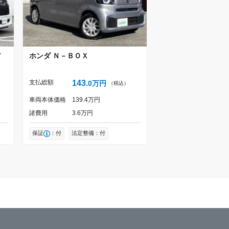
ア
ホンダ
Ｎ－ＢＯＸ
支払総額
143
0
万円
（税込）
車両本体価格
139
4
万円
諸費用
3
6
万円
保証
：付
法定整備：付