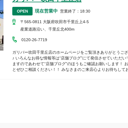
現在営業中
OPEN
営業終了
：
18:30
〒565-0811
大阪府吹田市千里丘上4-5
産業道路沿い、千里丘北400m
0120-26-7719
ガリバー吹田千里丘店のホームページをご覧頂きありがとうご
♪ いろんなお得な情報等は“店舗ブログ”にて発信させていただい
ますのであわせて“店舗ブログ”のほうもご確認お願いします！ お車のこ
とぜひご相談ください！！ みなさまのご来店心よりお待ちして
♪