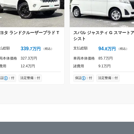
ヨタ
ランドクルーザープラド
T
スバル
ジャスティ
G スマート
シスト
払総額
339
支払総額
94
7
万円
8
万円
（税込）
（税込）
両本体価格
327
3
万円
車両本体価格
85
7
万円
費用
12
4
万円
諸費用
9
1
万円
保証
：付
法定整備：付
保証
：付
法定整備：付