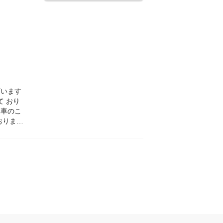
ざいます
て おり
おります