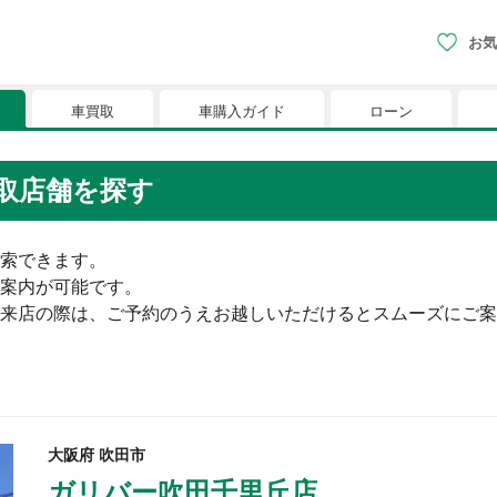
お気
車買取
車購入ガイド
ローン
現在、お気に入りに登録されているおク
取店舗を探す
りに登録すると、あなただけのお気に入りのクルマリストでい
索できます。

※「お気に入り」の登録を可能にするためにCookie機
案内が可能です。

来店の際は、ご予約のうえお越しいただけるとスムーズにご案
大阪府
吹田市
ガリバー吹田千里丘店