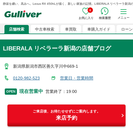
静寂を纏い、高みへ。Lexus RX 450hLが描く、新しい家族の記憶。LIBERALA リベラーラ新潟のスタ
0
メニュー
お気に入り
検索履歴
店舗検索
中古車検索
車買取
車購入ガイド
ローン
LIBERALA リベラーラ新潟
の店舗ブログ
新潟県新潟市西区善久字川中669-1
0120-982-523
営業日・営業時間
現在営業中
営業終了
：
19:00
OPEN
ご来店後、お待たせせずにご案内します。
来店予約