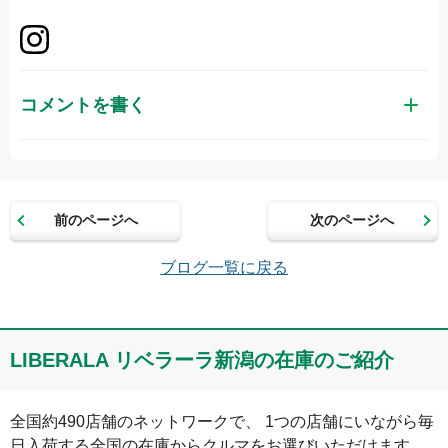
コメントを書く
お名前（かな）
前のページへ
次のページへ
メールアドレス（半角英数）
ブログ一覧に戻る
コメント
LIBERALA リベラーラ新潟の在庫のご紹介
全国約490店舗のネットワークで、 1つの店舗にいながら毎
日入荷する全国の在庫からクルマをお選びいただけます。
