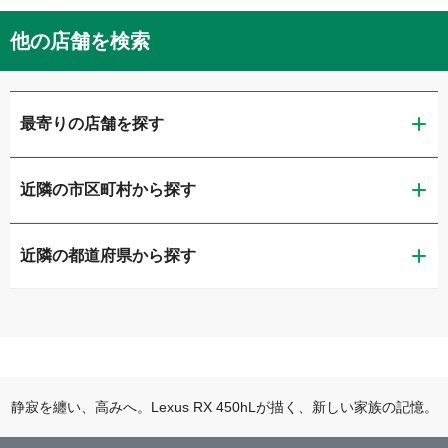
他の店舗を検索
最寄りの店舗を探す
近隣の市区町村から探す
ガリバー新潟店
近隣の都道府県から探す
新潟市東区
ガリバー車検 新潟店
新潟県
新潟市西区
ガリバー新潟店 板金工場
富山県
長岡市
ガリバー新潟竹尾店
静寂を纏い、高みへ。Lexus RX 450hLが描く、新しい家族の記憶。