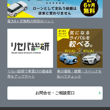
ガリバーの自動車ローン
中古車買取相場（毎月更新）
車種別クチコミ
三重県
利用規約
車買い替えの基礎知識
車の個人売買ガイド
最大6ヶ月無料の特別ローン！
車比較サイト
個人情報の保護について
近くのお店で車を探す
中古車オークションガイド
保険代理店業務に関する基本方針
古物営業法に基づく表示
アフィリエイトパートナー募集
車の価格・燃費・スペックを
リセバ総研で車選びの価値基
お客様の声
比べてチェック
準をアップデート
会社案内
お問合せ・ご相談窓口