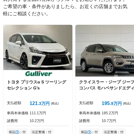
ご希望の車・条件がありましたら、お近くの店舗までお気
軽にご相談ください。
絵文字は投稿時に削除します
0
文字/140文字
Captcha
トヨタ
プリウスα
S ツーリング
クライスラー・ジープ
ジー
セレクション G’s
コンパス
モハベサンドエデ
ョン
投稿する
支払総額
121
支払総額
195
3
万円
9
万円
(税込)
(税込)
車両本体価格
111
1
万円
車両本体価格
185
2
万円
諸費用
10
2
万円
諸費用
10
7
万円
保証
：付
法定整備：付
保証
：付
法定整備：付