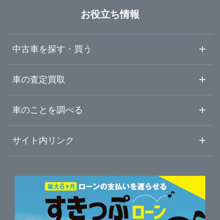
石川県
三条市
LIBERALA リベラーラ新潟
お役立ち情報
福井県
新発田市
ガリバー長岡店
中古車を探す・買う
山梨県
上越市
ガリバー8号燕三条店
中古車情報・中古車検索
車の査定買取
中古車ご提案サービス
車査定・車買取ならガリバー
長野県
車のことを調べる
新潟・新発田・五泉
ガリバー新発田店
初めての中古車購入ガイド
車査定売却ガイド
車初心者まとめ
サイト内リンク
岐阜県
上越・妙高
ガリバー上越店
ガリバーのサービス
ガリバーの査定が選ばれる理由
自動車ニュース
サイト内検索
静岡県
燕三条・長岡
中古車人気ランキング
車を売る時よくある質問
新車・中古車カタログ
サイトマップ
自動車ローンを調べる
便利な査定サービス
愛知県
車の燃費を調べる
サイトの使用条件