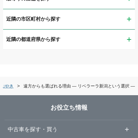
近隣の市区町村から探す
ガリバー新潟店
近隣の都道府県から探す
新潟市東区
ガリバー車検 新潟店
新潟県
新潟市西区
ガリバー新潟店 板金工場
富山県
長岡市
ガリバー新潟竹尾店
つぶやき
遠方からも選ばれる理由 ― リベラーラ新潟という選択 ―
石川県
三条市
LIBERALA リベラーラ新潟
お役立ち情報
福井県
新発田市
ガリバー長岡店
中古車を探す・買う