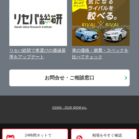
保険代理店業務に関する基本方針
古物営業法に基づく表示
アフィリエイトパートナー募集
車の価格・燃費・スペックを
リセバ総研で車選びの価値基
お客様の声
比べてチェック
準をアップデート
会社案内
お問合せ・ご相談窓口
©2000 -
2026
IDOM Inc.
24時間ネットで
相場を今すぐ確認