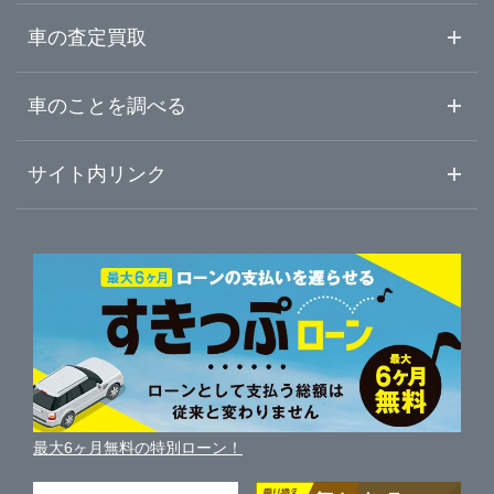
山梨県
上越市
ガリバー8号燕三条店
中古車情報・中古車検索
車の査定買取
中古車ご提案サービス
車査定・車買取ならガリバー
長野県
車のことを調べる
新潟・新発田・五泉
ガリバー新発田店
初めての中古車購入ガイド
車査定売却ガイド
車初心者まとめ
サイト内リンク
岐阜県
上越・妙高
ガリバー上越店
ガリバーのサービス
ガリバーの査定が選ばれる理由
自動車ニュース
サイト内検索
静岡県
燕三条・長岡
中古車人気ランキング
車を売る時よくある質問
新車・中古車カタログ
サイトマップ
自動車ローンを調べる
便利な査定サービス
愛知県
車の燃費を調べる
サイトの使用条件
ガリバーの自動車ローン
中古車買取相場（毎月更新）
車種別クチコミ
三重県
利用規約
車買い替えの基礎知識
車の個人売買ガイド
最大6ヶ月無料の特別ローン！
車比較サイト
個人情報の保護について
近くのお店で車を探す
中古車オークションガイド