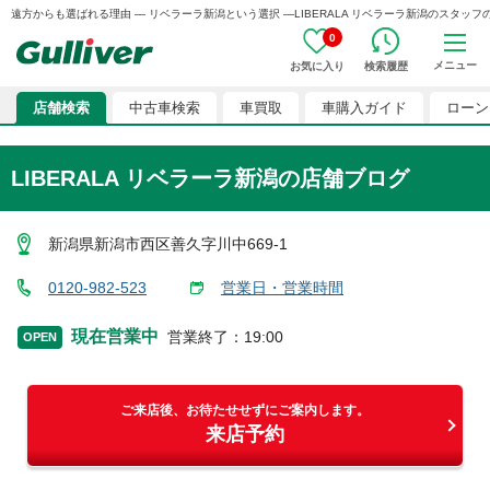
遠方からも選ばれる理由 ― リベラーラ新潟という選択 ―LIBERALA リベラーラ新潟のスタッフのつぶやき
0
メニュー
お気に入り
検索履歴
店舗検索
中古車検索
車買取
車購入ガイド
ローン
LIBERALA リベラーラ新潟
の店舗ブログ
新潟県新潟市西区善久字川中669-1
0120-982-523
営業日・営業時間
現在営業中
営業終了
：
19:00
OPEN
ご来店後、お待たせせずにご案内します。
来店予約