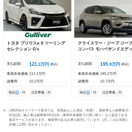
Captcha
トヨタ
プリウスα
S ツーリング
クライスラー・ジープ
ジー
セレクション G’s
コンパス
モハベサンドエデ
ョン
投稿する
支払総額
121
支払総額
195
3
万円
9
万円
(税込)
(税込)
車両本体価格
111
1
万円
車両本体価格
185
2
万円
諸費用
10
2
万円
諸費用
10
7
万円
保証
：付
法定整備：付
保証
：付
法定整備：付
LIBERALA リベラーラ新潟では、長期あんしん保証（有償）、国産車なら納車後10
0日以内、輸入車は納車後30日以内（車両本体価格での買い取り）なら返品できる
返品サービスがあります。修復歴のあるお車も販売しています。詳しくはお気軽に
店舗にお問い合わせください。