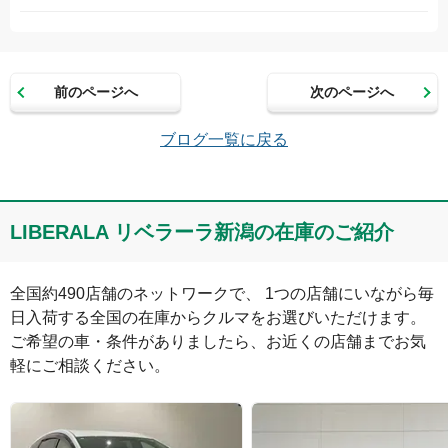
お名前（かな）
前のページへ
次のページへ
メールアドレス（半角英数）
ブログ一覧に戻る
コメント
LIBERALA リベラーラ新潟の在庫のご紹介
全国約490店舗のネットワークで、 1つの店舗にいながら毎
日入荷する全国の在庫からクルマをお選びいただけます。

ご希望の車・条件がありましたら、お近くの店舗までお気
軽にご相談ください。
絵文字は投稿時に削除します
0
文字/140文字