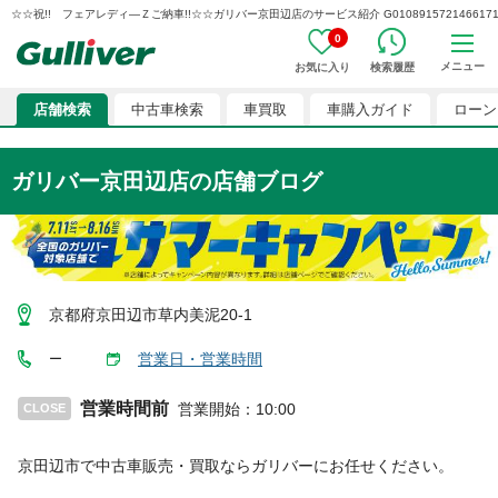
☆☆祝!! フェアレディ―Ｚご納車!!☆☆ガリバー京田辺店のサービス紹介 G0108915721466171
0
メニュー
お気に入り
検索履歴
店舗検索
中古車検索
車買取
車購入ガイド
ローン
ガリバー京田辺店
の店舗ブログ
京都府京田辺市草内美泥20-1
営業日・営業時間
ー
営業時間前
営業開始
：
10:00
CLOSE
京田辺市
で中古車販売・買取ならガリバーにお任せください。