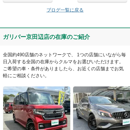
メールアドレス（半角英数）
ブログ一覧に戻る
コメント
ガリバー京田辺店の在庫のご紹介
全国約490店舗のネットワークで、 1つの店舗にいながら毎
日入荷する全国の在庫からクルマをお選びいただけます。

ご希望の車・条件がありましたら、お近くの店舗までお気
軽にご相談ください。
絵文字は投稿時に削除します
0
文字/140文字
Captcha