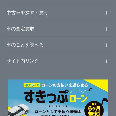
兵庫県
宇治市
ガリバー野田川店
中古車を探す・買う
奈良県
京田辺市
ガリバー京都店
中古車情報・中古車検索
車の査定買取
中古車ご提案サービス
車査定・車買取ならガリバー
和歌山県
車のことを調べる
与謝郡与謝野町
初めての中古車購入ガイド
車査定売却ガイド
車初心者まとめ
サイト内リンク
宇治・城陽・京田辺
ガリバーのサービス
ガリバーの査定が選ばれる理由
自動車ニュース
サイト内検索
京都・長岡京・向日
中古車人気ランキング
車を売る時よくある質問
新車・中古車カタログ
サイトマップ
自動車ローンを調べる
便利な査定サービス
車の燃費を調べる
サイトの使用条件
ガリバーの自動車ローン
中古車買取相場（毎月更新）
車種別クチコミ
利用規約