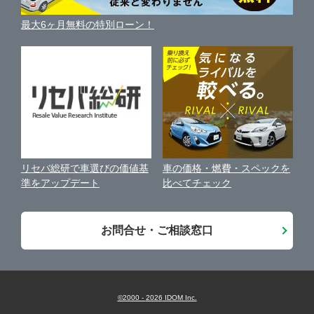
車買い替えの基礎知識
車の個人売買ガイド
最大6ヶ月無料の特別ローン！
車比較サイト
個人情報の保護について
近くのお店で車を探す
中古車オークションガイド
保険代理店業務に関する基本方針
古物営業法に基づく表示
アフィリエイトパートナー募集
車の価格・燃費・スペックを
リセバ総研で車選びの価値基
お客様の声
比べてチェック
準をアップデート
会社案内
お問合せ・ご相談窓口
©2000 -
2026
IDOM Inc.