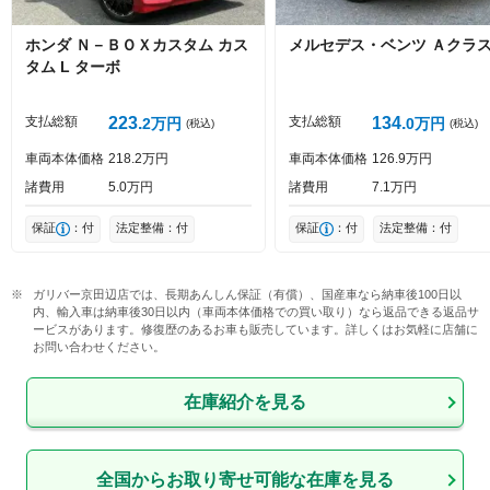
ホンダ
Ｎ－ＢＯＸカスタム
カス
メルセデス・ベンツ
Ａクラ
タム L ターボ
投稿する
支払総額
223
支払総額
134
2
万円
0
万円
(税込)
(税込)
車両本体価格
218
2
万円
車両本体価格
126
9
万円
諸費用
5
0
万円
諸費用
7
1
万円
保証
：付
法定整備：付
保証
：付
法定整備：付
ガリバー京田辺店では、長期あんしん保証（有償）、国産車なら納車後100日以
内、輸入車は納車後30日以内（車両本体価格での買い取り）なら返品できる返品サ
ービスがあります。修復歴のあるお車も販売しています。詳しくはお気軽に店舗に
お問い合わせください。
在庫紹介を見る
全国からお取り寄せ可能な在庫を見る