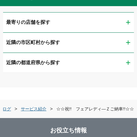
最寄りの店舗を探す
近隣の市区町村から探す
ガリバー国道大手筋店
近隣の都道府県から探す
京都市南区
ガリバー9号京都洛西店
滋賀県
京都市伏見区
ガリバー舞鶴店
京都府
京都市西京区
ガリバー宇治槇島店
ブログ
サービス紹介
☆☆祝!! フェアレディ―Ｚご納車!!☆☆
大阪府
舞鶴市
ガリバー京田辺店
お役立ち情報