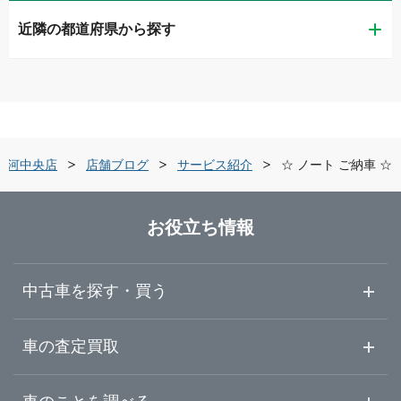
近隣の都道府県から探す
福島市
ガリバー福島店
青森県
会津若松市
ガリバー福島西道路店
岩手県
郡山市
ガリバー会津店
白河中央店
店舗ブログ
サービス紹介
☆ ノート ご納車 ☆
宮城県
いわき市
ガリバーアウトレット会津若松店
お役立ち情報
秋田県
白河市
ガリバー安積店
中古車を探す・買う
山形県
須賀川市
ガリバーミニクル安積店
中古車情報・中古車検索
車の査定買取
中古車ご提案サービス
車査定・車買取ならガリバー
福島県