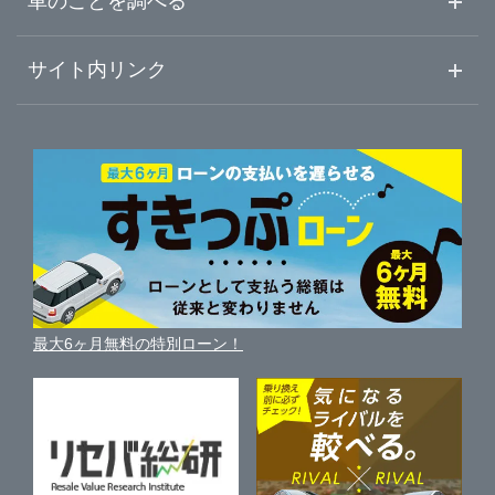
車のことを調べる
本宮市
LIBERALA リベラーラ郡山
初めての中古車購入ガイド
車査定売却ガイド
車初心者まとめ
サイト内リンク
福島・伊達・二本松
Brat郡山SUV店
ガリバーのサービス
ガリバーの査定が選ばれる理由
自動車ニュース
サイト内検索
郡山・須賀川・県中
中古車人気ランキング
ガリバー富田店
車を売る時よくある質問
新車・中古車カタログ
サイトマップ
自動車ローンを調べる
便利な査定サービス
白河・県南
Brat開成ハイエース店
車の燃費を調べる
サイトの使用条件
ガリバーの自動車ローン
中古車買取相場（毎月更新）
車種別クチコミ
利用規約
会津・喜多方・猪苗代
ガリバーいわき小名浜店
車買い替えの基礎知識
車の個人売買ガイド
最大6ヶ月無料の特別ローン！
車比較サイト
個人情報の保護について
近くのお店で車を探す
ガリバー車検 いわき小名浜店
中古車オークションガイド
保険代理店業務に関する基本方針
ガリバーいわき鹿島店
古物営業法に基づく表示