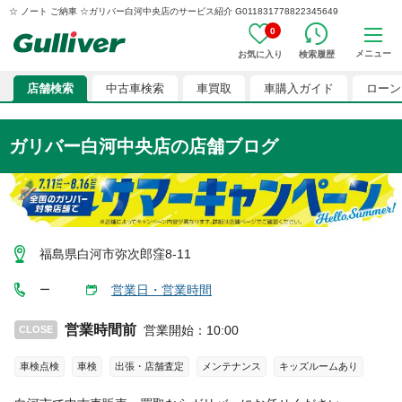
☆ ノート ご納車 ☆ガリバー白河中央店のサービス紹介 G011831778822345649
0
メニュー
お気に入り
検索履歴
店舗検索
中古車検索
車買取
車購入ガイド
ローン
ガリバー白河中央店
の店舗ブログ
福島県白河市弥次郎窪8-11
営業日・営業時間
ー
営業時間前
営業開始
：
10:00
CLOSE
車検点検
車検
出張・店舗査定
メンテナンス
キッズルームあり