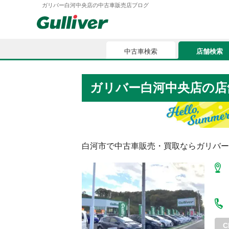
ガリバー白河中央店の中古車販売店ブログ
中古車検索
店舗検索
中古車検索
店舗検索
ガリバー白河中央店の店
車買取
お気に入
車購入ガイド
ローン
白河市
で中古車販売・買取ならガリバー
車検整備
お客様の評価
C