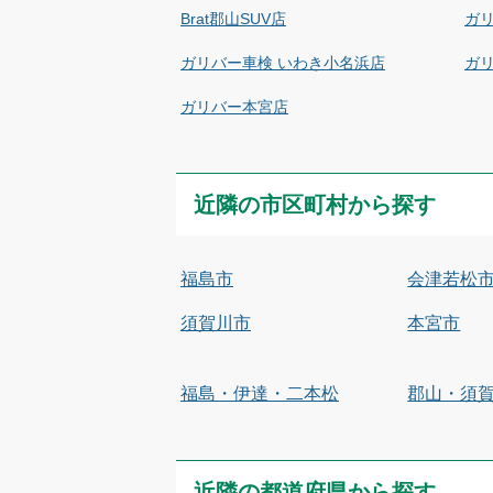
Brat郡山SUV店
ガ
ガリバー車検 いわき小名浜店
ガ
ガリバー本宮店
近隣の市区町村から探す
福島市
会津若松
須賀川市
本宮市
福島・伊達・二本松
郡山・須
近隣の都道府県から探す