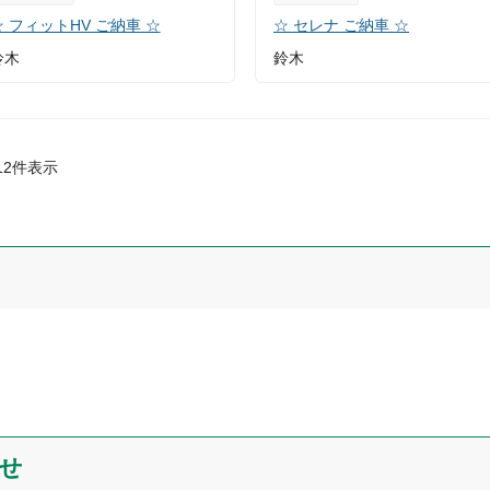
☆ フィットHV ご納車 ☆
☆ セレナ ご納車 ☆
鈴木
鈴木
12
件表示
せ