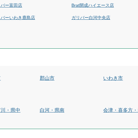
リバー富田店
Brat開成ハイエース店
リバーいわき鹿島店
ガリバー白河中央店
市
郡山市
いわき市
賀川・県中
白河・県南
会津・喜多方・