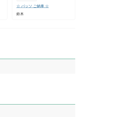
☆ パッソ ご納車 ☆
鈴木