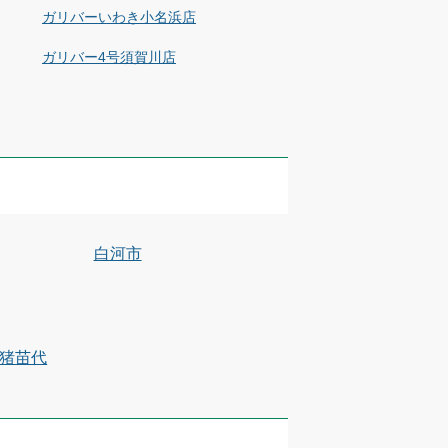
ガリバーいわき小名浜店
ガリバー4号須賀川店
白河市
猪苗代