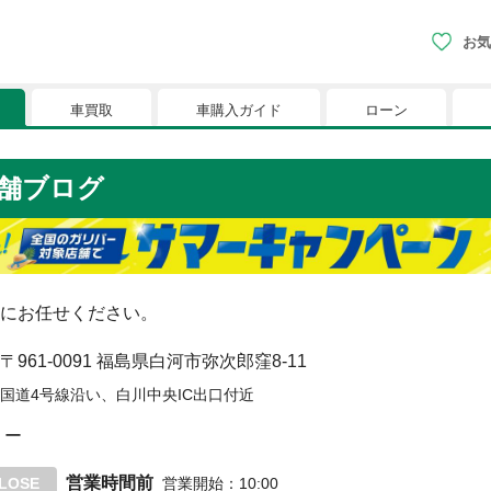
お気
車買取
車購入ガイド
ローン
現在、お気に入りに登録されているおク
舗ブログ
りに登録すると、あなただけのお気に入りのクルマリストでい
※「お気に入り」の登録を可能にするためにCookie機
にお任せください。
〒961-0091
福島県白河市弥次郎窪8-11
国道4号線沿い、白川中央IC出口付近
ー
営業時間前
LOSE
営業開始
：
10:00