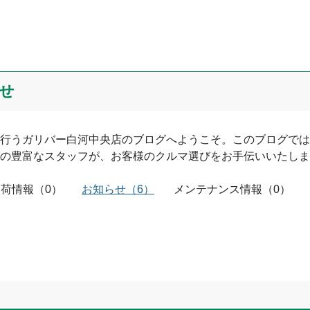
0
文字/140文字
せ
行う
ガリバー白河中央店
のブログへようこそ。このブログでは
の豊富なスタッフが、お客様のクルマ選びをお手伝いいたしま
入荷情報
投稿する
（
0
）
お知らせ
（
6
）
メンテナンス情報
（
0
）