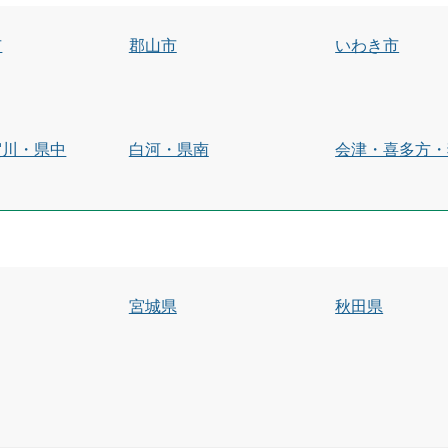
市
郡山市
いわき市
賀川・県中
白河・県南
会津・喜多方・
宮城県
秋田県