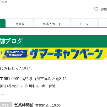
34481
お気
車買取
車購入ガイド
ローン
現在、お気に入りに登録されているおク
舗ブログ
りに登録すると、あなただけのお気に入りのクルマリストでい
※「お気に入り」の登録を可能にするためにCookie機
にお任せください。
〒961-0091
福島県白河市弥次郎窪8-11
国道4号線沿い、白川中央IC出口付近
ー
営業時間前
LOSE
営業開始
：
10:00