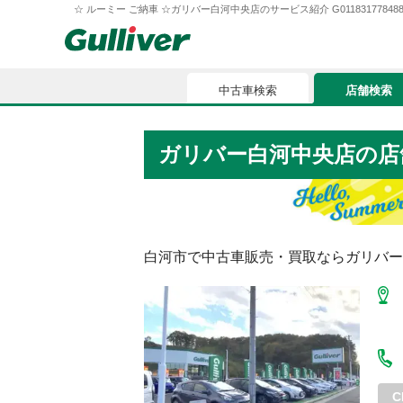
☆ ルーミー ご納車 ☆ガリバー白河中央店のサービス紹介 G0118317784882
中古車検索
店舗検索
中古車検索
店舗検索
ガリバー白河中央店
の店
車買取
お気に入
車購入ガイド
ローン
白河市
で中古車販売・買取ならガリバー
車検整備
お客様の評価
C