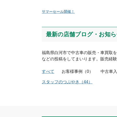
サマーセール開催！
絵文字は投稿時に削除します
Captcha
最新の店舗ブログ・お知ら
福島県
白河市
で中古車の販売・車買取を
などの投稿をしてまいります。販売経験
すべて
お客様事例
（
0
）
中古車
スタッフのつぶやき
（
44
）