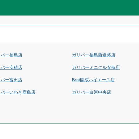
リバー福島店
ガリバー福島西道路店
リバー安積店
ガリバーミニクル安積店
リバー富田店
Brat開成ハイエース店
リバーいわき鹿島店
ガリバー白河中央店