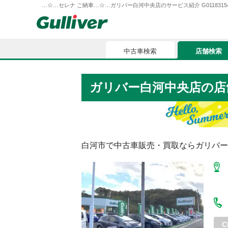
…☆…セレナ ご納車…☆…ガリバー白河中央店のサービス紹介 G0118315490
中古車検索
店舗検索
中古車検索
店舗検索
ガリバー白河中央店
の店
車買取
お気に入
車購入ガイド
ローン
白河市
で中古車販売・買取ならガリバー
車検整備
お客様の評価
C