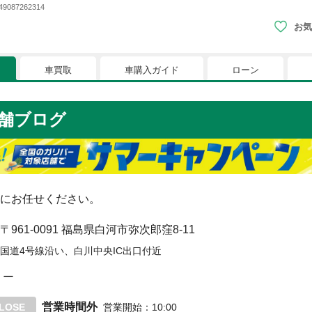
87262314
お気
車買取
車購入ガイド
ローン
現在、お気に入りに登録されているおク
舗ブログ
りに登録すると、あなただけのお気に入りのクルマリストでい
※「お気に入り」の登録を可能にするためにCookie機
にお任せください。
〒961-0091
福島県白河市弥次郎窪8-11
国道4号線沿い、白川中央IC出口付近
ー
営業時間外
LOSE
営業開始
：
10:00