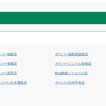
リバー福島店
ガリバー福島西道路店
リバー安積店
ガリバーミニクル安積店
リバー富田店
Brat開成ハイエース店
リバーいわき鹿島店
ガリバー白河中央店