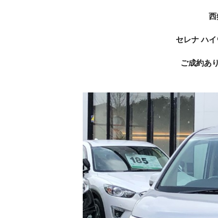
西
セレナ ハイ
ご成約あり