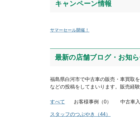
キャンペーン情報
サマーセール開催！
絵文字は投稿時に削除します
Captcha
最新の店舗ブログ・お知ら
福島県
白河市
で中古車の販売・車買取を
などの投稿をしてまいります。販売経験
すべて
お客様事例
（
0
）
中古車
スタッフのつぶやき
（
44
）