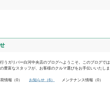
0
文字/140文字
せ
行う
ガリバー白河中央店
のブログへようこそ。このブログでは
の豊富なスタッフが、お客様のクルマ選びをお手伝いいたしま
入荷情報
投稿する
（
0
）
お知らせ
（
6
）
メンテナンス情報
（
0
）