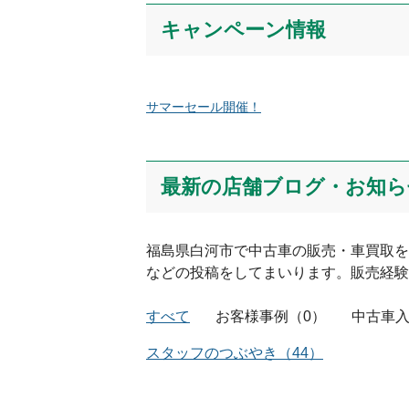
キャンペーン情報
サマーセール開催！
絵文字は投稿時に削除します
Captcha
最新の店舗ブログ・お知ら
福島県
白河市
で中古車の販売・車買取を
などの投稿をしてまいります。販売経験
すべて
お客様事例
（
0
）
中古車
スタッフのつぶやき
（
44
）