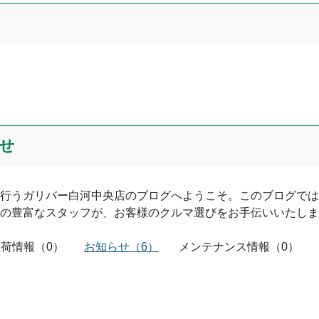
0
文字/140文字
せ
行う
ガリバー白河中央店
のブログへようこそ。このブログでは
の豊富なスタッフが、お客様のクルマ選びをお手伝いいたしま
入荷情報
投稿する
（
0
）
お知らせ
（
6
）
メンテナンス情報
（
0
）