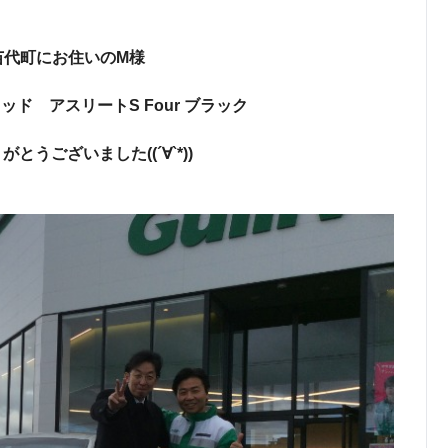
苗代町にお住いのM様
ッド アスリートS Four ブラック
とうございました((´∀`*))