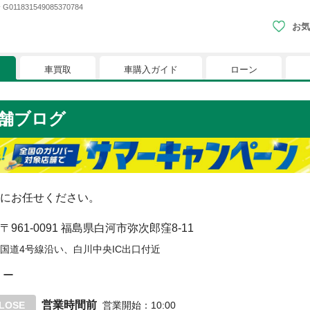
831549085370784
お気
車買取
車購入ガイド
ローン
現在、お気に入りに登録されているおク
舗ブログ
りに登録すると、あなただけのお気に入りのクルマリストでい
※「お気に入り」の登録を可能にするためにCookie機
にお任せください。
〒961-0091
福島県白河市弥次郎窪8-11
国道4号線沿い、白川中央IC出口付近
ー
営業時間前
LOSE
営業開始
：
10:00