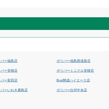
リバー福島店
ガリバー福島西道路店
リバー安積店
ガリバーミニクル安積店
リバー富田店
Brat開成ハイエース店
リバーいわき鹿島店
ガリバー白河中央店