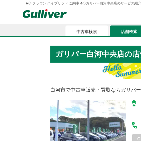
♣◇ クラウン ハイブリッド ご納車 ♣◇ガリバー白河中央店のサービス紹介 G011
中古車検索
店舗検索
中古車検索
店舗検索
ガリバー白河中央店
の店
車買取
お気に入
車購入ガイド
ローン
白河市
で中古車販売・買取ならガリバー
車検整備
お客様の評価
C