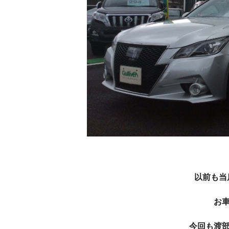
以前も当
お
今回も渡