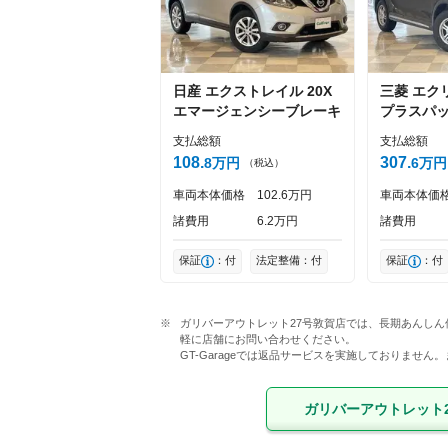
日産
エクストレイル
20X
三菱
エク
エマージェンシーブレーキ
プラスパ
支払総額
支払総額
108
307
8
万円
6
万円
（税込）
車両本体価格
102
6
万円
車両本体価
諸費用
6
2
万円
諸費用
保証
：付
法定整備：付
保証
：付
ガリバーアウトレット27号敦賀店では、長期あんしん
軽に店舗にお問い合わせください。

GT-Garageでは返品サービスを実施しておりませ
ガリバーアウトレット