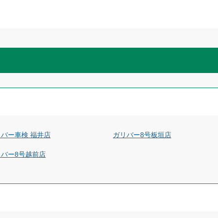
バー車検 福井店
ガリバー8号板垣店
リバー8号越前店