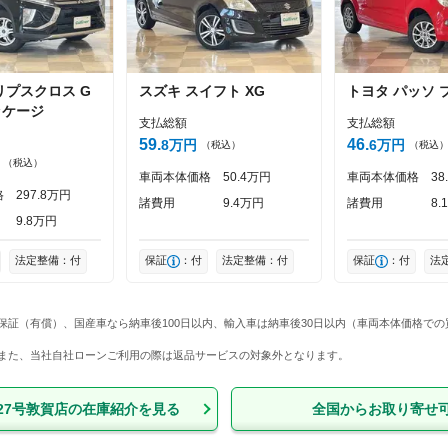
リプスクロス
G
スズキ
スイフト
XG
トヨタ
パッソ
投稿する
ッケージ
支払総額
支払総額
59
46
8
万円
6
万円
（税込）
（税込
（税込）
車両本体価格
50
4
万円
車両本体価格
38
格
297
8
万円
諸費用
9
4
万円
諸費用
8
1
9
8
万円
法定整備：付
保証
：付
法定整備：付
保証
：付
法
保証（有償）、国産車なら納車後100日以内、輸入車は納車後30日以内（車両本体価格で
ん。また、当社自社ローンご利用の際は返品サービスの対象外となります。
27号敦賀店
の在庫紹介を見る
全国からお取り寄せ