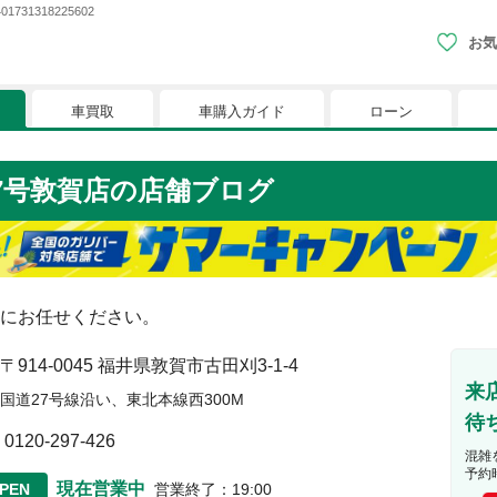
1318225602
お気
車買取
車購入ガイド
ローン
現在、お気に入りに登録されているおク
7号敦賀店
の店舗ブログ
りに登録すると、あなただけのお気に入りのクルマリストでい
※「お気に入り」の登録を可能にするためにCookie機
にお任せください。
〒914-0045
福井県敦賀市古田刈3-1-4
来
国道27号線沿い、東北本線西300M
待
0120-297-426
混雑
予約
現在営業中
PEN
営業終了
：
19:00