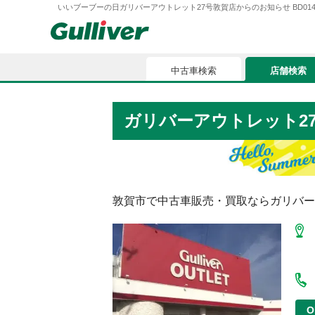
いいブーブーの日ガリバーアウトレット27号敦賀店からのお知らせ BD0140173
中古車検索
店舗検索
中古車検索
店舗検索
ガリバーアウトレット2
車買取
お気に入
車購入ガイド
ローン
敦賀市
で中古車販売・買取ならガリバー
車検整備
お客様の評価
O