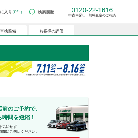
0120-22-1616
に入り
0件
検索履歴
中古車探し・無料査定のご相談
車検整備
お客様の評価
ルマはございません。
つでも簡単に比較ができるようになります。
能を有効にしてください。
店前のご予約で、
ち時間を短縮！
を気にせず
時間にご来店ください。