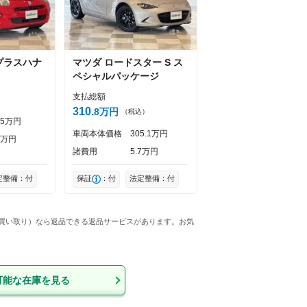
プラスハナ
マツダ
ロードスター
S ス
ペシャルパッケージ
支払総額
）
310
8
万円
（税込）
5
万円
車両本体価格
305
1
万円
万円
諸費用
5
7
万円
定整備：付
保証
：付
法定整備：付
の買い取り）なら返品できる返品サービスがあります。お気
可能な在庫を見る