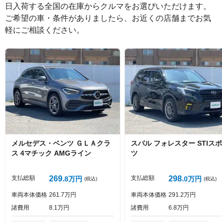
日入荷する全国の在庫からクルマをお選びいただけます。

ご希望の車・条件がありましたら、お近くの店舗までお気
軽にご相談ください。
絵文字は投稿時に削除します
0
文字/140文字
Captcha
メルセデス・ベンツ
ＧＬＡクラ
スバル
フォレスター
STIス
ス
4マチック AMGライン
ツ
投稿する
支払総額
269
支払総額
298
8
万円
0
万円
(税込)
(税込)
車両本体価格
261
7
万円
車両本体価格
291
2
万円
諸費用
8
1
万円
諸費用
6
8
万円