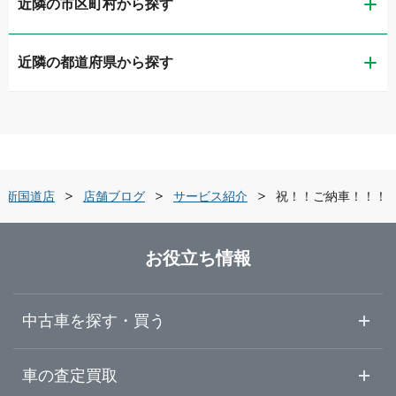
近隣の市区町村から探す
ガリバーアウトレット秋田広面店
近隣の都道府県から探す
秋田市
ガリバーミニクル秋田茨島店
青森県
横手市
ガリバー秋田新国道店
岩手県
秋田・中央・県北
ガリバー秋田御所野店
田新国道店
店舗ブログ
サービス紹介
祝！！ご納車！！！
宮城県
横手・大仙・湯沢
ガリバー車検 秋田御所野店
お役立ち情報
秋田県
ガリバー横手店
中古車を探す・買う
山形県
中古車情報・中古車検索
車の査定買取