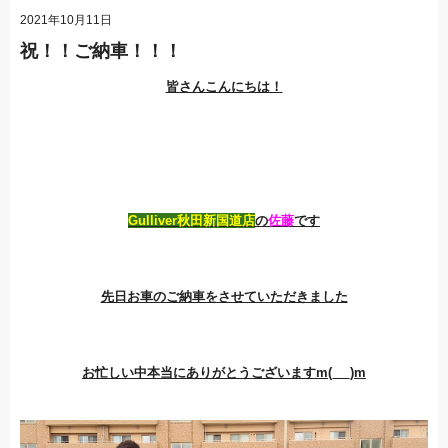
2021年10月11日
祝！！ご納車！！！
皆さんこんにちは！
Gulliver秋田新国道店
の
佐藤
です
先日お車のご納車をさせていただきました
お忙しい中本当にありがとうございますm(_ _)m