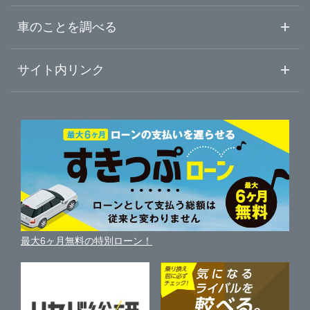
中古車ご提案サービス
車査定・車買取ならガリバー
福島県
車のことを調べる
初めての中古車購入ガイド
車査定売却ガイド
車初心者まとめ
サイト内リンク
ガリバーのサービス
ガリバーの査定が選ばれる理由
自動車ニュース
サイト内検索
中古車人気ランキング
車を売る時よくある質問
新車・中古車カタログ
サイトマップ
自動車ローンを調べる
便利な査定サービス
車の燃費を調べる
サイトの使用条件
ガリバーの自動車ローン
中古車買取相場（毎月更新）
車種別クチコミ
利用規約
車買い替えの基礎知識
車の個人売買ガイド
最大6ヶ月無料の特別ローン！
車比較サイト
個人情報の保護について
近くのお店で車を探す
中古車オークションガイド
保険代理店業務に関する基本方針