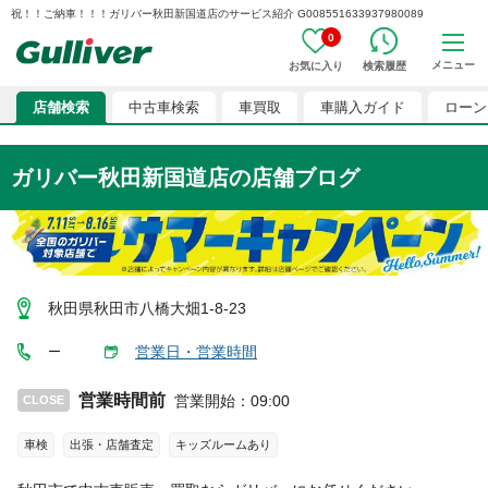
祝！！ご納車！！！ガリバー秋田新国道店のサービス紹介 G008551633937980089
0
メニュー
お気に入り
検索履歴
店舗検索
中古車検索
車買取
車購入ガイド
ローン
ガリバー秋田新国道店
の店舗ブログ
秋田県秋田市八橋大畑1-8-23
営業日・営業時間
ー
営業時間前
営業開始
：
09:00
CLOSE
車検
出張・店舗査定
キッズルームあり