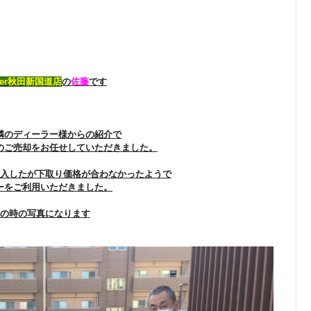
iver秋田新国道店
の
佐藤
です
隣のディーラー様からの紹介で
のご売却をお任せしていただきました。
入したが下取り価格が合わなかったようで
ーをご利用いただきました。
の時の写真になります