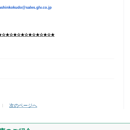
ashinkokudo@sales.glv.co.jp
★☆★☆★☆★☆★☆★☆★☆★
ールアドレス（半角英数）
次のページへ