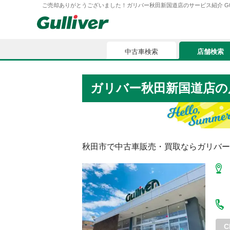
ご売却ありがとうございました！ガリバー秋田新国道店のサービス紹介 G008551
中古車検索
店舗検索
中古車検索
店舗検索
ガリバー秋田新国道店
の
車買取
お気に入
車購入ガイド
ローン
秋田市
で中古車販売・買取ならガリバー
車検整備
お客様の評価
C