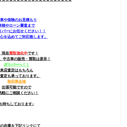
車や保険のお見積もり
車検やローン審査まで
リバーにお任せください！！
心を込めてご対応致します。
、現在
買取強化中
です！
)、中古車の販売・買取は是非！
ガリバーへ！！
来店査定はもちろん
査定も承っております。
秋田県全域
出張可能ですので
気軽にご相談ください！
お待ちしております♪
の在庫を下記リンクにて