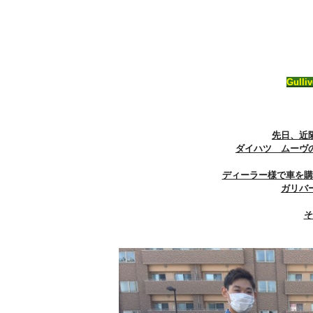
Gull
先日、近
ダイハツ ムーヴ
ディーラー様で車を購
ガリバ
そ