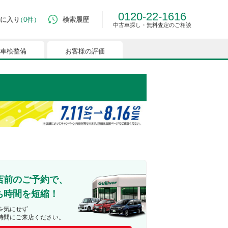
0120-22-1616
に入り
0件
検索履歴
中古車探し・無料査定のご相談
車検整備
お客様の評価
ルマはございません。
つでも簡単に比較ができるようになります。
能を有効にしてください。
店前のご予約で、
ち時間を短縮！
を気にせず
時間にご来店ください。