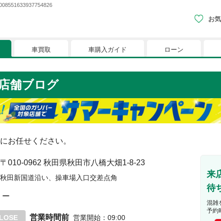
633937754826
お気
車買取
車購入ガイド
ローン
現在、お気に入りに登録されているおク
店舗ブログ
りに登録すると、あなただけのお気に入りのクルマリストでい
※「お気に入り」の登録を可能にするためにCookie機
にお任せください。
〒010-0962
秋田県秋田市八橋大畑1-8-23
来
秋田新国道沿い、操車場入口交差点角
待
ー
混雑
予約
営業時間前
LOSE
営業開始
：
09:00