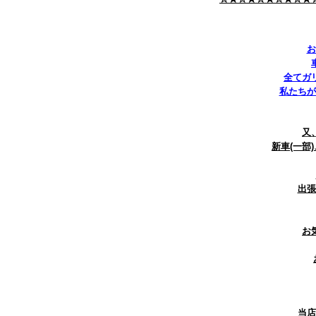
お
全てガ
私たちが
又
新車(一部
出張
お
当店