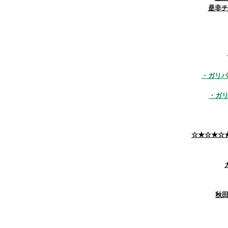
是非チ
・ガリバ
・ガリ
☆★☆★☆
秋田