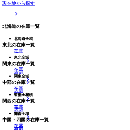
現在地から探す
北海道
の在庫一覧
北海道全域
東北
の在庫一覧
在庫
東北全域
関東
の在庫一覧
在庫
店舗
関東全域
中部
の在庫一覧
在庫
店舗
中部全域
道央・札幌
関西
の在庫一覧
在庫
在庫
店舗
関西全域
青森
中国・四国
の在庫一覧
在庫
在庫
店舗
店舗