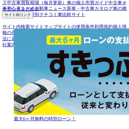
ス
中古車買取相場（毎月更新）
車の個人売買ガイド
中古車オ
車初心者まとめ
自動車ニュース
新車・中古車カタログ
車の燃
ークションガイド
費を調べる
車種別クチコミ
車比較サイト
サイト内リンク
サイト内検索
サイトマップ
サイトの使用条件
利用規約
個人情
報の保護について
保険代理店業務に関する基本方針
古物営業
法に基づく表示
アフィリエイトパートナー募集
お客様の声
会
社案内
最大6ヶ月無料の特別ローン！