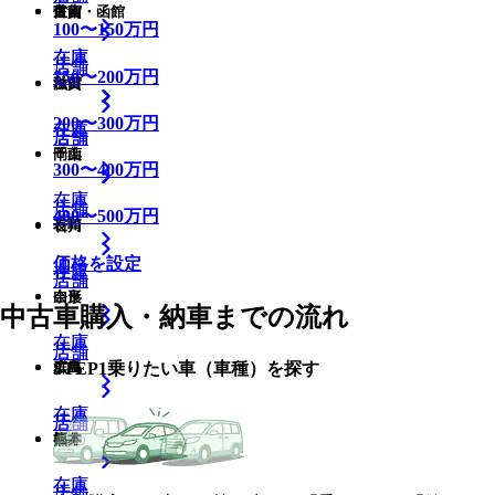
佐賀
富山
道南・函館
100
〜
150
万円
在庫
在庫
在庫
店舗
店舗
150
〜
200
万円
滋賀
秋田
200
〜
300
万円
在庫
在庫
店舗
店舗
店舗
岡山
千葉
300
〜
400
万円
在庫
在庫
店舗
店舗
400
〜
500
万円
長崎
石川
価格を設定
在庫
在庫
店舗
店舗
奈良
山形
中古車購入・納車までの流れ
在庫
在庫
店舗
店舗
STEP
1
乗りたい車（車種）を探す
広島
群馬
在庫
在庫
店舗
店舗
熊本
福井
在庫
在庫
店舗
店舗