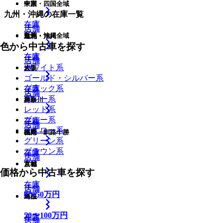
中国・四国全域
東京
九州・沖縄
の在庫一覧
在庫
在庫
店舗
店舗
九州・沖縄全域
新潟
道北・旭川
色から中古車を探す
在庫
在庫
在庫
店舗
店舗
ホワイト系
大阪
岩手
ゴールド・シルバー系
ブラック系
在庫
在庫
店舗
店舗
店舗
グレー系
鳥取
神奈川
レッド系
ブルー系
在庫
在庫
店舗
店舗
イエロー系
福岡
長野
道東・釧路十勝
グリーン系
ブラウン系
在庫
在庫
在庫
店舗
店舗
京都
宮城
価格から中古車を探す
在庫
在庫
店舗
店舗
店舗
0
〜
50
万円
島根
埼玉
50
〜
100
万円
在庫
在庫
店舗
店舗