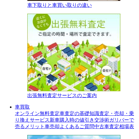
車下取りと車買い取りの違い
出張無料査定サービスのご案内
車買取
オンライン無料査定
車査定の基礎知識
査定・売却・乗
り換えサービス
新車購入時の値引き交渉術
ガリバーで
売るメリット
車売却よくあるご質問
中古車査定相場表