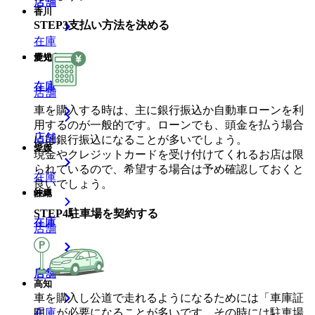
店舗
店舗
香川
STEP
3
支払い方法を決める
在庫
鹿児島
愛知
在庫
在庫
店舗
車を購入する時は、主に銀行振込か自動車ローンを利
用するのが一般的です。ローンでも、頭金を払う場合
店舗
店舗
には銀行振込になることが多いでしょう。
愛媛
現金やクレジットカードを受け付けてくれるお店は限
られているので、希望する場合は予め確認しておくと
在庫
良いでしょう。
沖縄
岐阜
STEP
4
駐車場を契約する
在庫
在庫
店舗
店舗
店舗
高知
車を購入し公道で走れるようになるためには「車庫証
明」が必要になることが多いです。その時には駐車場
在庫