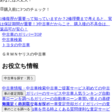
購入前に3つのチェック！
1
修復歴が重要って知っていますか？
2
修理費まで考えると、実
は保証期間が重要！
3
中古車だからこそ、購入後の不具合は、
返品可が安心！
中古車のガリバーTOP
中古車検索
トヨタの中古車
ＧＲＭＮヤリスの中古車
お役立ち情報
中古車を探す・買う
中古車情報・中古車検索
中古車ご提案サービス
初めての中古
車購入ガイド
ガリバーのサービス
中古車人気ランキング
自動
車の査定買取
車ローンを調べる
ガリバーの自動車ローン
車買い替えの基礎
車査定・車買取ならガリバー
車査定売却ガイド
ガリバーの査
知識
近くのお店で車を探す
定が選ばれる理由
車を売る時よくある質問
便利な査定サービ
車のことを調べる