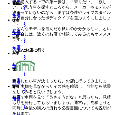
車を購入する上での第一歩は、「乗りたい」「欲し
和歌山
福島
い」と思う車を探すところから。メーカーやモデルが
決まっていないのなら、まずは条件やライフスタイル
在庫
在庫
店舗
店舗
から自分に合ったボディタイプを選ぶようにしましょ
山口
栃木
う。
「どんなモデルを選んだら良いのか分からない」とい
在庫
在庫
店舗
店舗
う場合には、近くのお店で相談してみるのもオススメ
大分
山梨
です。
在庫
在庫
店舗
店舗
STEP
2
お店に行く
兵庫
在庫
店舗
店舗
徳島
茨城
在庫
在庫
購入したい車が決まったら、お店に行ってみましょ
店舗
う。実物を見ながらサイズ感を確認し、可能なら試乗
宮崎
静岡
をしてみると良いでしょう。
在庫
在庫
お店で車両を見て「良さそうだな」と思ったら、見積
店舗
店舗
もりを発行してもらいましょう。通常は、見積もりと
同時に今後の購入の流れや必要書類についても説明が
あります。