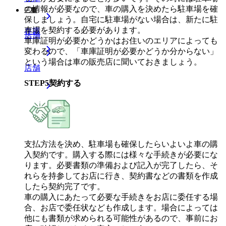
の情報が必要なので、車の購入を決めたら駐車場を確
三重
保しましょう。自宅に駐車場がない場合は、新たに駐
車場を契約する必要があります。
在庫
店舗
車庫証明が必要かどうかはお住いのエリアによっても
変わるので、「車庫証明が必要かどうか分からない」
という場合は車の販売店に聞いておきましょう。
店舗
STEP
5
契約する
支払方法を決め、駐車場も確保したらいよいよ車の購
入契約です。購入する際には様々な手続きが必要にな
ります。必要書類の準備および記入が完了したら、そ
れらを持参してお店に行き、契約書などの書類を作成
したら契約完了です。
車の購入にあたって必要な手続きをお店に委任する場
合、お店で委任状なども作成します。場合によっては
他にも書類が求められる可能性があるので、事前にお