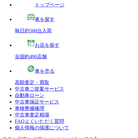
トップページ
車を探す
毎日約500台入荷
お店を探す
全国約490店舗
車を売る
高額査定・買取
中古車ご提案サービス
自動車ローン
中古車保証サービス
車検整備修理
中古車査定相場
FAQよくいただく質問
個人情報の保護について