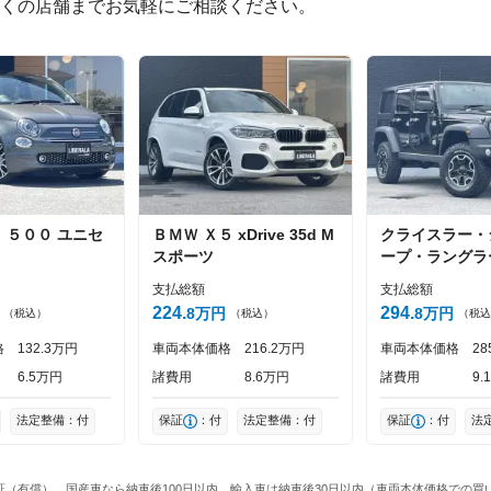
くの店舗までお気軽にご相談ください。
0
文字/140文字
ト
５００
ユニセ
ＢＭＷ
Ｘ５
xDrive 35d M
クライスラー・
投稿する
スポーツ
ープ・ラングラ
テッド
アンリミ
支払総額
支払総額
ビコンX
224
294
8
万円
8
万円
（税込）
（税込）
（税込
格
132
3
万円
車両本体価格
216
2
万円
車両本体価格
28
6
5
万円
諸費用
8
6
万円
諸費用
9
1
法定整備：付
保証
：付
法定整備：付
保証
：付
法
ん保証（有償）、国産車なら納車後100日以内、輸入車は納車後30日以内（車両本体価格で