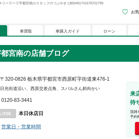
ラーラ宇都宮南のスタッフのつぶやき LB00491741678701799
お気
車買取
車購入ガイド
ローン
現在、お気に入りに登録されているおク
宇都宮南
の店舗ブログ
りに登録すると、あなただけのお気に入りのクルマリストでい
※「お気に入り」の登録を可能にするためにCookie機
〒320-0826
栃木県宇都宮市西原町字街道東476-1
日光街道沿い、西原交差点角、スバルさん斜向かい
来
0120-83-3441
待
混雑
本日休店日
LOSE
予約
営業日・営業時間