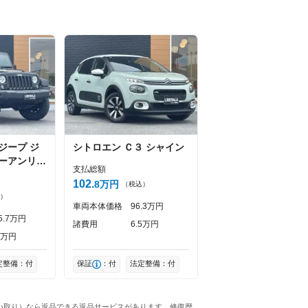
ジープ
ジ
シトロエン
Ｃ３
シャイン
ーアンリミ
支払総額
テッド ル
102
8
万円
（税込）
）
車両本体価格
96
3
万円
5
7
万円
諸費用
6
5
万円
万円
定整備：付
保証
：付
法定整備：付
の買い取り）なら返品できる返品サービスがあります。修復歴