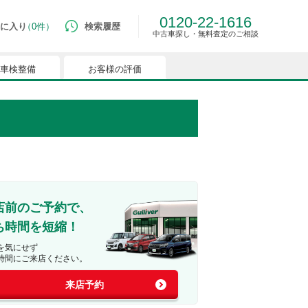
0120-22-1616
に入り
0件
検索履歴
中古車探し・無料査定のご相談
車検整備
お客様の評価
ルマはございません。
つでも簡単に比較ができるようになります。
能を有効にしてください。
店前のご予約で、
ち時間を短縮！
を気にせず
時間にご来店ください。
来店予約