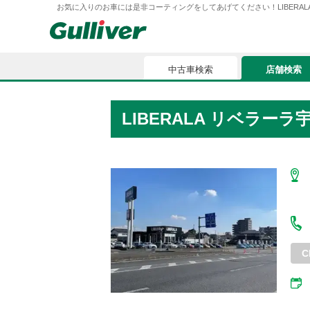
お気に入りのお車には是非コーティングをしてあげてください！LIBERALA リベ
中古車検索
店舗検索
中古車検索
店舗検索
LIBERALA リベラーラ
車買取
お気に入
車購入ガイド
ローン
車検整備
お客様の評価
C