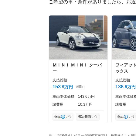
ご希望の車・条件がありましたら、お近
絵文字は投稿時に削除します
Captcha
ＭＩＮＩ
ＭＩＮＩ
クーパ
フィアッ
ー
ックス
支払総額
支払総額
153
138
9
万円
8
万円
（税込）
車両本体価格
143
6
万円
車両本体価
諸費用
10
3
万円
諸費用
保証
：付
法定整備：付
保証
：付
LIBERALA リベラーラ宇都宮南では、長期あんし