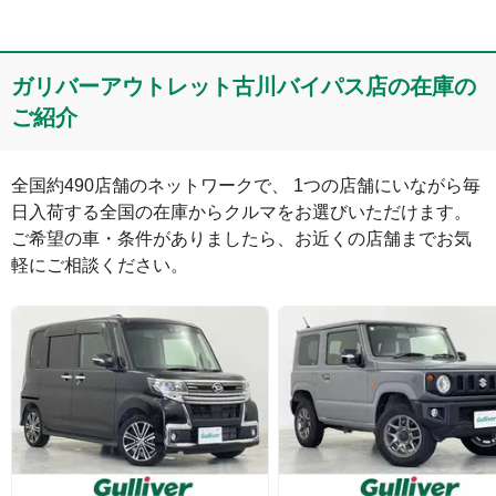
コメント
ガリバーアウトレット古川バイパス店の在庫の
ご紹介
全国約490店舗のネットワークで、 1つの店舗にいながら毎
日入荷する全国の在庫からクルマをお選びいただけます。

ご希望の車・条件がありましたら、お近くの店舗までお気
軽にご相談ください。
絵文字は投稿時に削除します
0
文字/140文字
Captcha