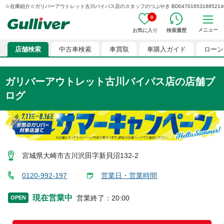
☆在庫紹介☆ガリバーアウトレット古川バイパス店のスタッフのつぶやき BD047016531885214
0
メニュー
お気に入り
検索履歴
店舗検索
中古車検索
車買取
車購入ガイド
ローン
ガリバーアウトレット古川バイパス店
の店舗ブ
ログ
宮城県大崎市古川沢田字新貝沼132-2
0120-992-197
営業日・営業時間
現在営業中
営業終了
：
20:00
OPEN