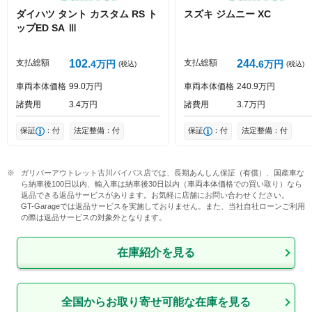
ダイハツ
タント
カスタム RS ト
スズキ
ジムニー
XC
ップED SA Ⅲ
投稿する
支払総額
102
支払総額
244
4
万円
6
万円
(税込)
(税込)
車両本体価格
99
0
万円
車両本体価格
240
9
万円
諸費用
3
4
万円
諸費用
3
7
万円
保証
：付
法定整備：付
保証
：付
法定整備：付
ガリバーアウトレット古川バイパス店では、長期あんしん保証（有償）、国産車な
ら納車後100日以内、輸入車は納車後30日以内（車両本体価格での買い取り）なら
返品できる返品サービスがあります。お気軽に店舗にお問い合わせください。

GT-Garageでは返品サービスを実施しておりません。また、当社自社ローンご利用
の際は返品サービスの対象外となります。
在庫紹介を見る
全国からお取り寄せ可能な在庫を見る