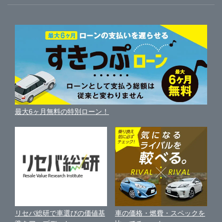
ガリバーのサービス
ガリバーの査定が選ばれる理由
自動車ニュース
サイト内検索
宮城郡利府町
中古車人気ランキング
ガリバー南仙台店
車を売る時よくある質問
新車・中古車カタログ
サイトマップ
自動車ローンを調べる
便利な査定サービス
富谷市
ガリバーアウトレット古川バイパス店
車の燃費を調べる
サイトの使用条件
ガリバーの自動車ローン
中古車買取相場（毎月更新）
車種別クチコミ
利用規約
仙台・仙南
ガリバー仙台利府店
車買い替えの基礎知識
車の個人売買ガイド
最大6ヶ月無料の特別ローン！
車比較サイト
個人情報の保護について
近くのお店で車を探す
大崎・栗原・登米
ガリバー車検 仙台利府店
中古車オークションガイド
保険代理店業務に関する基本方針
石巻・東松島・気仙沼
ガリバー仙台富谷店
古物営業法に基づく表示
アフィリエイトパートナー募集
車の価格・燃費・スペックを
リセバ総研で車選びの価値基
お客様の声