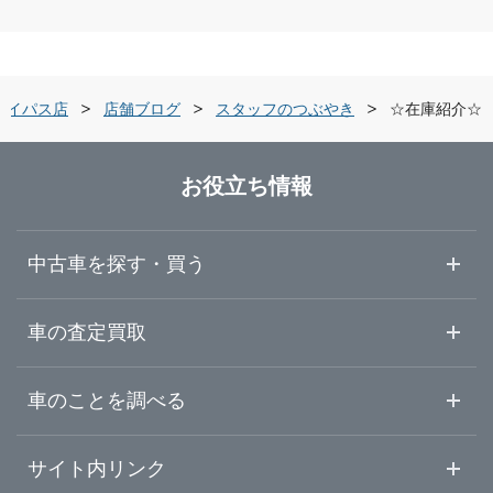
青森県
仙台市宮城野区
LIBERALA リベラーラ仙台港
岩手県
仙台市若林区
ガリバー45号宮城野店
バイパス店
店舗ブログ
スタッフのつぶやき
☆在庫紹介☆
宮城県
仙台市太白区
ガリバー仙台バイパス店
お役立ち情報
秋田県
仙台市泉区
LIBERALA リベラーラ仙台
中古車を探す・買う
山形県
石巻市
ガリバー仙台泉店
中古車情報・中古車検索
車の査定買取
中古車ご提案サービス
車査定・車買取ならガリバー
福島県
車のことを調べる
名取市
ガリバーアウトレット石巻店
初めての中古車購入ガイド
車査定売却ガイド
車初心者まとめ
サイト内リンク
大崎市
ガリバー石巻店