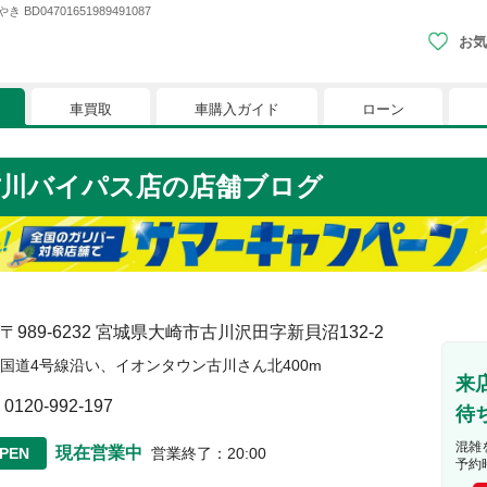
4701651989491087
お気
車買取
車購入ガイド
ローン
現在、お気に入りに登録されているおク
古川バイパス店
の店舗ブログ
りに登録すると、あなただけのお気に入りのクルマリストでい
※「お気に入り」の登録を可能にするためにCookie機
〒989-6232
宮城県大崎市古川沢田字新貝沼132-2
国道4号線沿い、イオンタウン古川さん北400m
来
0120-992-197
待
混雑
現在営業中
PEN
営業終了
：
20:00
予約