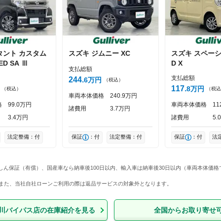
タント
カスタム
スズキ
ジムニー
XC
スズキ
スペー
投稿する
D SA Ⅲ
D X
支払総額
支払総額
244
6
万円
（税込）
117
8
万円
（税込）
（税込
車両本体価格
240
9
万円
格
99
0
万円
車両本体価格
11
諸費用
3
7
万円
3
4
万円
諸費用
5
0
法定整備：付
保証
：付
法定整備：付
保証
：付
法
しん保証（有償）、国産車なら納車後100日以内、輸入車は納車後30日以内（車両本体価
ん。また、当社自社ローンご利用の際は返品サービスの対象外となります。
川バイパス店
の在庫紹介を見る
全国からお取り寄せ