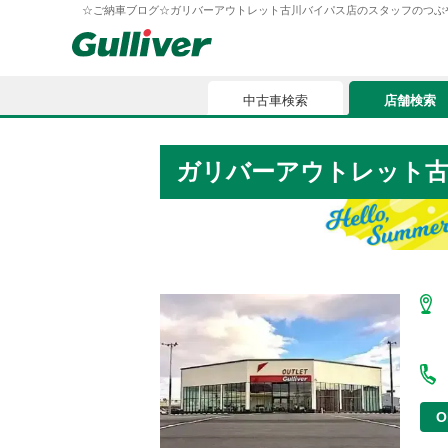
☆ご納車ブログ☆ガリバーアウトレット古川バイパス店のスタッフのつぶやき BD0
中古車検索
店舗検索
中古車検索
店舗検索
ガリバーアウトレット
車買取
お気に入
車購入ガイド
ローン
車検整備
お客様の評価
O