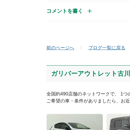
コメントを書く
お名前（かな）
メ
前のページへ
ブログ一覧に戻る
コメント
ガリバーアウトレット古川
全国約490店舗のネットワークで、 1
ご希望の車・条件がありましたら、お近
絵文字は投稿時に削除します
Captcha