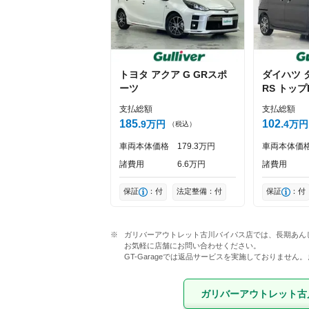
トヨタ
アクア
G GRスポ
ダイハツ
ーツ
RS トップE
支払総額
支払総額
185
102
9
万円
4
万円
（税込）
車両本体価格
179
3
万円
車両本体価
諸費用
6
6
万円
諸費用
保証
：付
法定整備：付
保証
：付
ガリバーアウトレット古川バイパス店では、長期あん
お気軽に店舗にお問い合わせください。

GT-Garageでは返品サービスを実施しておりませ
ガリバーアウトレット古