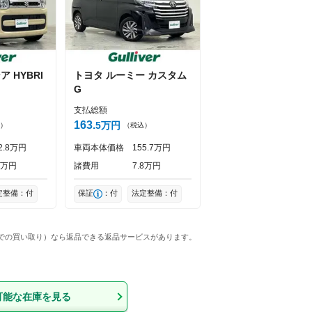
シア
HYBRI
トヨタ
ルーミー
カスタム
G
支払総額
163
5
万円
）
（税込）
2
8
万円
車両本体価格
155
7
万円
万円
諸費用
7
8
万円
定整備：付
保証
：付
法定整備：付
格での買い取り）なら返品できる返品サービスがあります。
可能な在庫を見る