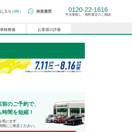
0120-22-1616
に入り
0件
検索履歴
中古車探し・無料査定のご相談
車検整備
お客様の評価
ルマはございません。
つでも簡単に比較ができるようになります。
能を有効にしてください。
店前のご予約で、
ち時間を短縮！
を気にせず
時間にご来店ください。