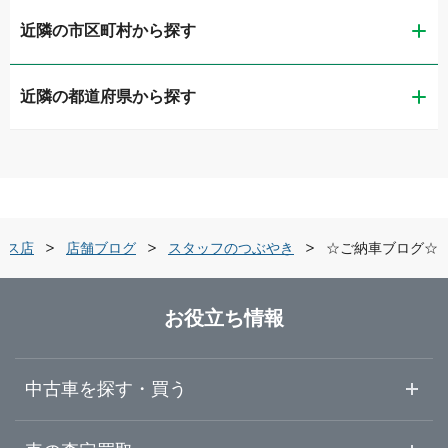
近隣の市区町村から探す
リメイクカーズ仙台上杉店
近隣の都道府県から探す
仙台市青葉区
ガリバー北環状吉成店
青森県
仙台市宮城野区
LIBERALA リベラーラ仙台港
岩手県
仙台市若林区
ガリバー45号宮城野店
パス店
店舗ブログ
スタッフのつぶやき
☆ご納車ブログ☆
宮城県
仙台市太白区
ガリバー仙台バイパス店
お役立ち情報
秋田県
仙台市泉区
LIBERALA リベラーラ仙台
中古車を探す・買う
山形県
石巻市
ガリバー仙台泉店
中古車情報・中古車検索