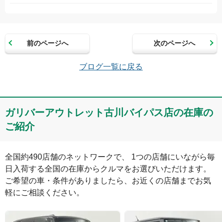
お名前（かな）
前のページへ
次のページへ
メールアドレス（半角英数）
ブログ一覧に戻る
コメント
ガリバーアウトレット古川バイパス店の在庫の
ご紹介
全国約490店舗のネットワークで、 1つの店舗にいながら毎
日入荷する全国の在庫からクルマをお選びいただけます。

ご希望の車・条件がありましたら、お近くの店舗までお気
軽にご相談ください。
絵文字は投稿時に削除します
0
文字/140文字