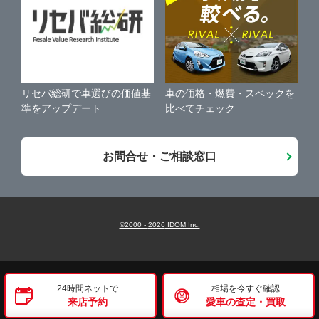
石巻・東松島・気仙沼
ガリバー仙台富谷店
古物営業法に基づく表示
アフィリエイトパートナー募集
車の価格・燃費・スペックを
リセバ総研で車選びの価値基
お客様の声
比べてチェック
準をアップデート
会社案内
お問合せ・ご相談窓口
©2000 -
2026
IDOM Inc.
24時間ネットで
相場を今すぐ確認
来店予約
愛車の査定・買取