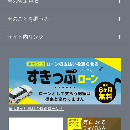
車の査定買取
中古車ご提案サービス
車査定・車買取ならガリバー
福島県
車のことを調べる
名取市
ガリバーアウトレット石巻店
初めての中古車購入ガイド
車査定売却ガイド
車初心者まとめ
サイト内リンク
大崎市
ガリバー石巻店
ガリバーのサービス
ガリバーの査定が選ばれる理由
自動車ニュース
サイト内検索
宮城郡利府町
中古車人気ランキング
ガリバー南仙台店
車を売る時よくある質問
新車・中古車カタログ
サイトマップ
自動車ローンを調べる
便利な査定サービス
富谷市
ガリバーアウトレット古川バイパス店
車の燃費を調べる
サイトの使用条件
ガリバーの自動車ローン
中古車買取相場（毎月更新）
車種別クチコミ
利用規約
仙台・仙南
ガリバー仙台利府店
車買い替えの基礎知識
車の個人売買ガイド
最大6ヶ月無料の特別ローン！
車比較サイト
個人情報の保護について
近くのお店で車を探す
大崎・栗原・登米
ガリバー車検 仙台利府店
中古車オークションガイド
保険代理店業務に関する基本方針