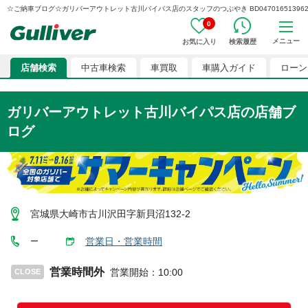
☆ご納車ブログ☆ガリバーアウトレット古川バイパス店のスタッフのつぶやき BD0470165139626
0
メニュー
お気に入り
検索履歴
店舗検索
中古車検索
車買取
車購入ガイド
ローン
ガリバーアウトレット古川バイパス店
の店舗ブ
ログ
宮城県大崎市古川沢田字新貝沼132-2
営業日・営業時間
ー
営業時間外
営業開始
：
10:00
CLOSE