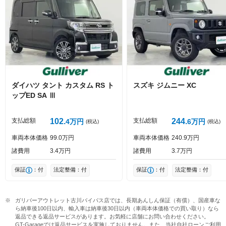
Captcha
ダイハツ
タント
カスタム RS ト
スズキ
ジムニー
XC
ップED SA Ⅲ
投稿する
支払総額
102
支払総額
244
4
万円
6
万円
(税込)
(税込)
車両本体価格
99
0
万円
車両本体価格
240
9
万円
諸費用
3
4
万円
諸費用
3
7
万円
保証
：付
法定整備：付
保証
：付
法定整備：付
ガリバーアウトレット古川バイパス店では、長期あんしん保証（有償）、国産車な
ら納車後100日以内、輸入車は納車後30日以内（車両本体価格での買い取り）なら
返品できる返品サービスがあります。お気軽に店舗にお問い合わせください。

GT-Garageでは返品サービスを実施しておりません。また、当社自社ローンご利用