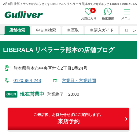
2月8日 決算チラシのお知らせですLIBERALA リベラーラ熊本からのお知らせ LB0017158150122
0
メニュー
お気に入り
検索履歴
店舗検索
中古車検索
車買取
車購入ガイド
ローン
LIBERALA リベラーラ熊本
の店舗ブログ
熊本県熊本市中央区世安2丁目1番24号
0120-964-248
営業日・営業時間
現在営業中
営業終了
：
20:00
OPEN
ご来店後、お待たせせずにご案内します。
来店予約