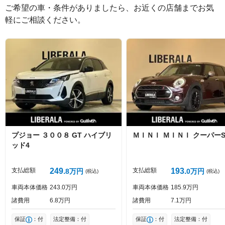
ご希望の車・条件がありましたら、お近くの店舗までお気
軽にご相談ください。
絵文字は投稿時に削除します
0
文字/140文字
Captcha
プジョー
３００８
GT ハイブリ
ＭＩＮＩ
ＭＩＮＩ
クーパーS
ッド4
投稿する
支払総額
249
支払総額
193
8
万円
0
万円
(税込)
(税込)
車両本体価格
243
0
万円
車両本体価格
185
9
万円
諸費用
6
8
万円
諸費用
7
1
万円
保証
：付
法定整備：付
保証
：付
法定整備：付