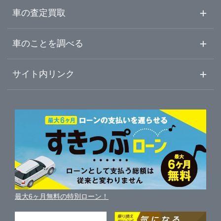
大分県
熊本・宇城・県央
ガリバー熊本八代店
中古車情報・中古車検索
車の査定買取
中古車ご提案サービス
車査定・車買取ならガリバー
宮崎県
車のことを調べる
八代・球磨・県南
ガリバー人吉サンロードシティー店
初めての中古車購入ガイド
車査定売却ガイド
車初心者まとめ
サイト内リンク
鹿児島県
ガリバーのサービス
ガリバーの査定が選ばれる理由
自動車ニュース
サイト内検索
沖縄県
中古車人気ランキング
車を売る時よくある質問
新車・中古車カタログ
サイトマップ
自動車ローンを調べる
便利な査定サービス
車の燃費を調べる
サイトの使用条件
ガリバーの自動車ローン
中古車買取相場（毎月更新）
車種別クチコミ
利用規約
車買い替えの基礎知識
車の個人売買ガイド
最大6ヶ月無料の特別ローン！
車比較サイト
個人情報の保護について
近くのお店で車を探す
中古車オークションガイド