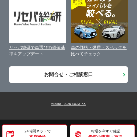
保険代理店業務に関する基本方針
古物営業法に基づく表示
アフィリエイトパートナー募集
車の価格・燃費・スペックを
リセバ総研で車選びの価値基
お客様の声
比べてチェック
準をアップデート
会社案内
お問合せ・ご相談窓口
©2000 -
2026
IDOM Inc.
24時間ネットで
相場を今すぐ確認
来店予約
愛車の査定・買取