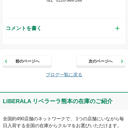
0120-964-248
TEL
コメントを書く
お名前（かな）
前のページへ
次のページへ
メールアドレス（半角英数）
ブログ一覧に戻る
コメント
LIBERALA リベラーラ熊本の在庫のご紹介
全国約490店舗のネットワークで、 1つの店舗にいながら毎
日入荷する全国の在庫からクルマをお選びいただけます。
