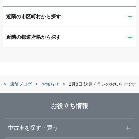
近隣の市区町村から探す
ガリバー熊本店
近隣の都道府県から探す
熊本市中央区
LIBERALA リベラーラ熊本
福岡県
熊本市東区
ガリバー車検 熊本店
佐賀県
熊本市北区
ガリバー熊本東バイパス店
店舗ブログ
お知らせ
2月8日 決算チラシのお知らせです
長崎県
八代市
ガリバー熊本インター店
お役立ち情報
熊本県
球磨郡錦町
ガリバー熊本清水バイパス店
中古車を探す・買う