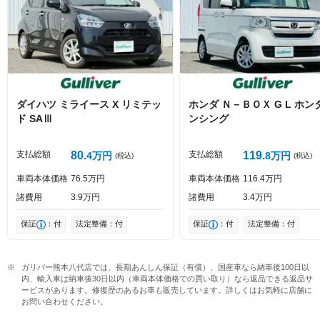
Captcha
ダイハツ
ミライース
X リミテッ
ホンダ
Ｎ－ＢＯＸ
G L ホン
ド SAⅢ
ンシング
投稿する
支払総額
80
支払総額
119
4
万円
8
万円
(税込)
(税込)
車両本体価格
76
5
万円
車両本体価格
116
4
万円
諸費用
3
9
万円
諸費用
3
4
万円
保証
：付
法定整備：付
保証
：付
法定整備：付
ガリバー熊本八代店では、長期あんしん保証（有償）、国産車なら納車後100日以
内、輸入車は納車後30日以内（車両本体価格での買い取り）なら返品できる返品サ
ービスがあります。修復歴のあるお車も販売しています。詳しくはお気軽に店舗に
お問い合わせください。