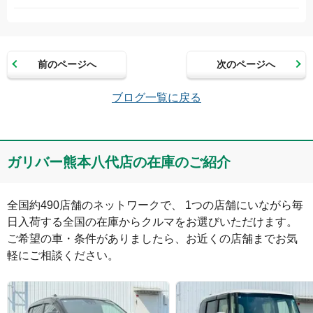
お名前（かな）
前のページへ
次のページへ
メールアドレス（半角英数）
ブログ一覧に戻る
コメント
ガリバー熊本八代店の在庫のご紹介
全国約490店舗のネットワークで、 1つの店舗にいながら毎
日入荷する全国の在庫からクルマをお選びいただけます。

ご希望の車・条件がありましたら、お近くの店舗までお気
軽にご相談ください。
絵文字は投稿時に削除します
0
文字/140文字