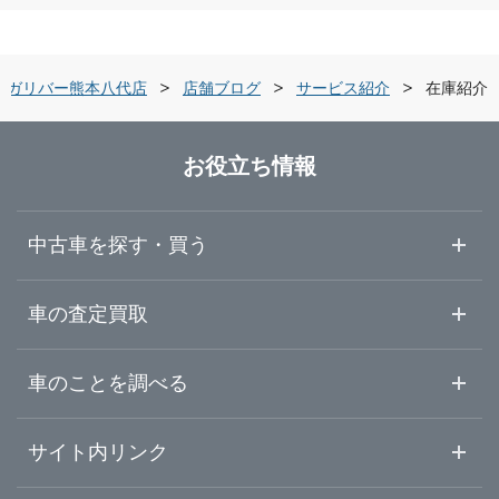
ガリバー車検 熊本店
佐賀県
熊本市北区
ガリバー熊本東バイパス店
ガリバー熊本八代店
店舗ブログ
サービス紹介
在庫紹介
長崎県
八代市
ガリバー熊本インター店
お役立ち情報
熊本県
球磨郡錦町
ガリバー熊本清水バイパス店
中古車を探す・買う
大分県
熊本・宇城・県央
ガリバー熊本八代店
中古車情報・中古車検索
車の査定買取
中古車ご提案サービス
車査定・車買取ならガリバー
宮崎県
車のことを調べる
八代・球磨・県南
ガリバー人吉サンロードシティー店
初めての中古車購入ガイド
車査定売却ガイド
車初心者まとめ
サイト内リンク
鹿児島県
ガリバーのサービス
ガリバーの査定が選ばれる理由