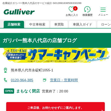
在庫紹介ガリバー熊本八代店のサービス紹介 G012891636506330288
0
メニュー
お気に入り
検索履歴
店舗検索
中古車検索
車買取
車購入ガイド
ローン
ガリバー熊本八代店
の店舗ブログ
熊本県八代市永碇町1055-1
0120-964-385
営業日・営業時間
まもなく閉店
営業終了
：
20:00
OPEN
ご来店後、お待たせせずにご案内します。