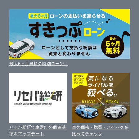
自動車ニュース
サイト内検索
沖縄県
中古車人気ランキング
車を売る時よくある質問
新車・中古車カタログ
サイトマップ
自動車ローンを調べる
便利な査定サービス
車の燃費を調べる
サイトの使用条件
ガリバーの自動車ローン
中古車買取相場（毎月更新）
車種別クチコミ
利用規約
車買い替えの基礎知識
車の個人売買ガイド
最大6ヶ月無料の特別ローン！
車比較サイト
個人情報の保護について
近くのお店で車を探す
中古車オークションガイド
保険代理店業務に関する基本方針
古物営業法に基づく表示
アフィリエイトパートナー募集
車の価格・燃費・スペックを
リセバ総研で車選びの価値基
お客様の声
比べてチェック
準をアップデート