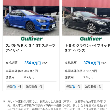
絵文字は投稿時に削除します
0
文字/140文字
Captcha
スバル
ＷＲＸ Ｓ４
STIスポーツ
トヨタ
クラウンハイブリッ
アイサイト
S アドバンス
投稿する
支払総額
354
支払総額
379
8
万円
8
万円
(税込)
(税込)
車両本体価格
347
9
万円
車両本体価格
370
2
万円
諸費用
6
9
万円
諸費用
9
6
万円
保証
：付
法定整備：付
保証
：付
法定整備：付
ガリバー東神奈川店では、長期あんしん保証（有償）、国産車なら納車後100日以
内、輸入車は納車後30日以内（車両本体価格での買い取り）なら返品できる返品サ
ービスがあります。修復歴のあるお車も販売しています。詳しくはお気軽に店舗に