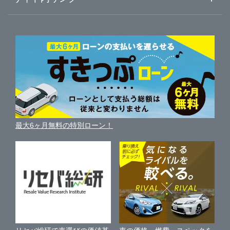
神奈川県
川崎市中原区
ガリバー16号相模原橋本店
ガリバーのサービス
ガリバーの査定が選ばれる理由
自動車ニュース
サイト内検索
相模原市緑区
中古車人気ランキング
ガリバー相模原中央店
車を売る時よくある質問
新車・中古車カタログ
サイトマップ
自動車ローンを調べる
便利な査定サービス
相模原市中央区
ガリバー16号相模大野店
車の燃費を調べる
サイトの使用条件
ガリバーの自動車ローン
中古車買取相場（毎月更新）
車種別クチコミ
利用規約
相模原市南区
ガリバー16号横須賀中央店
車買い替えの基礎知識
車の個人売買ガイド
最大6ヶ月無料の特別ローン！
車比較サイト
個人情報の保護について
近くのお店で車を探す
横須賀市
ガリバー平塚四之宮店
中古車オークションガイド
保険代理店業務に関する基本方針
平塚市
ガリバー平塚店
古物営業法に基づく表示
アフィリエイトパートナー募集
藤沢市
ガリバー藤沢店