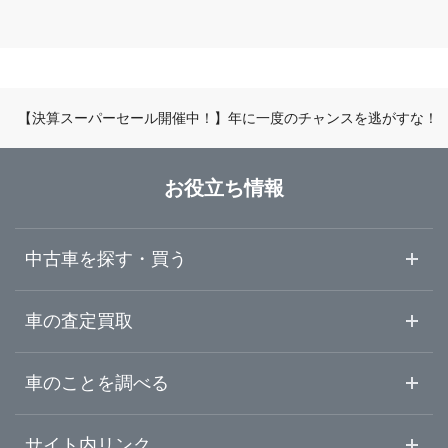
茨城県
横浜市神奈川区
ガリバー釜利谷店
栃木県
横浜市金沢区
ガリバー環状4号霧が丘店
【決算スーパーセール開催中！】年に一度のチャンスを逃がすな！
群馬県
横浜市緑区
ガリバー横浜瀬谷店
お役立ち情報
埼玉県
横浜市瀬谷区
ガリバー環状4号大船店
中古車を探す・買う
千葉県
横浜市栄区
ガリバー港北中央店
中古車情報・中古車検索
車の査定買取
中古車ご提案サービス
車査定・車買取ならガリバー
東京都
車のことを調べる
横浜市都筑区
ガリバー武蔵小杉店
初めての中古車購入ガイド
車査定売却ガイド
車初心者まとめ
サイト内リンク