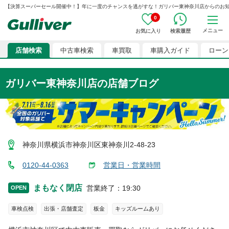
【決算スーパーセール開催中！】年に一度のチャンスを逃がすな！ガリバー東神奈川店からのお知らせ G0
0
メニュー
お気に入り
検索履歴
店舗検索
中古車検索
車買取
車購入ガイド
ローン
ガリバー東神奈川店
の店舗ブログ
神奈川県横浜市神奈川区東神奈川2-48-23
0120-44-0363
営業日・営業時間
まもなく閉店
営業終了
：
19:30
OPEN
車検点検
出張・店舗査定
板金
キッズルームあり