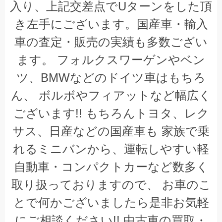
入り、上記交差点で
U
ターンをした頂
き左手にございます。国産車・輸入
車の査定・販売の実績も多数ござい
ます。
フォルクスワーゲンやベン
ツ、
BMW
などのドイツ車はもちろ
ん、
ボルボやフィアットなど幅広く
ございます
!!
もちろんトヨタ、レク
サス、日産などの国産車も
家族で乗
れるミニバンから、運転しやすい軽
自動車・コンパクトカーなど数多く
取り扱っておりますので、
お車のこ
とで何かございましたら是非お気軽
にご相談ください
!!
中古車の買取・