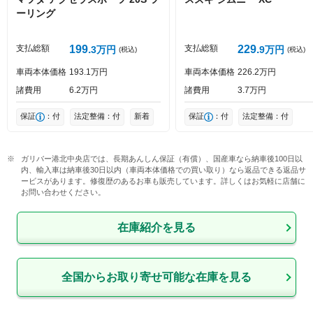
ーリング
投稿する
支払総額
199
支払総額
229
3
万円
9
万円
(税込)
(税込)
車両本体価格
193
1
万円
車両本体価格
226
2
万円
諸費用
6
2
万円
諸費用
3
7
万円
保証
：付
法定整備：付
新着
保証
：付
法定整備：付
ガリバー港北中央店では、長期あんしん保証（有償）、国産車なら納車後100日以
内、輸入車は納車後30日以内（車両本体価格での買い取り）なら返品できる返品サ
ービスがあります。修復歴のあるお車も販売しています。詳しくはお気軽に店舗に
お問い合わせください。
在庫紹介を見る
全国からお取り寄せ可能な在庫を見る