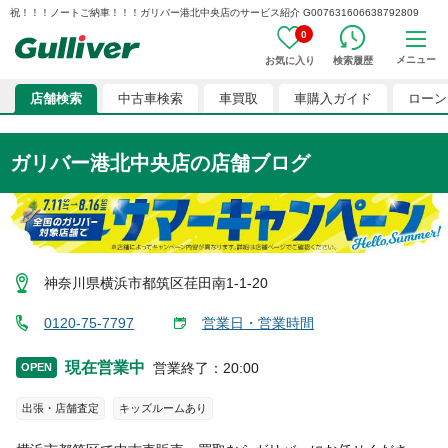
祝！！！ノートご納車！！！ガリバー港北中央店のサービス紹介 G007631606638792809
0
メニュー
お気に入り
検索履歴
店舗検索
中古車検索
車買取
車購入ガイド
ローン
ガリバー港北中央店
の店舗ブログ
神奈川県横浜市都筑区荏田南1-1-20
0120-75-7797
営業日・営業時間
現在営業中
営業終了
：
20:00
OPEN
出張・店舗査定
キッズルームあり