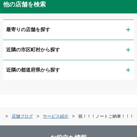
他の店舗を検索
最寄りの店舗を探す
近隣の市区町村から探す
ガリバー第二京浜鶴見店
近隣の都道府県から探す
横浜市鶴見区
ガリバー東神奈川店
茨城県
横浜市神奈川区
ガリバー釜利谷店
栃木県
横浜市金沢区
ガリバー環状4号霧が丘店
店
店舗ブログ
サービス紹介
祝！！！ノートご納車！！！
群馬県
横浜市緑区
ガリバー横浜瀬谷店