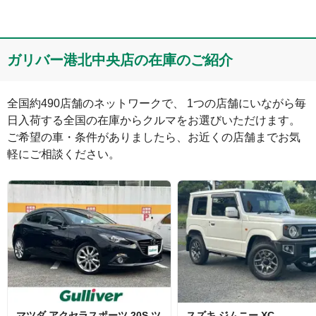
コメント
ガリバー港北中央店の在庫のご紹介
全国約490店舗のネットワークで、 1つの店舗にいながら毎
日入荷する全国の在庫からクルマをお選びいただけます。

ご希望の車・条件がありましたら、お近くの店舗までお気
軽にご相談ください。
絵文字は投稿時に削除します
0
文字/140文字
Captcha
マツダ
アクセラスポーツ
20S ツ
スズキ
ジムニー
XC