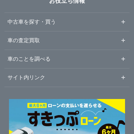
お役立ち情報
埼玉県
横浜市瀬谷区
ガリバー環状4号大船店
中古車を探す・買う
千葉県
横浜市栄区
ガリバー港北中央店
中古車情報・中古車検索
車の査定買取
中古車ご提案サービス
車査定・車買取ならガリバー
東京都
車のことを調べる
横浜市都筑区
ガリバー武蔵小杉店
初めての中古車購入ガイド
車査定売却ガイド
車初心者まとめ
サイト内リンク
神奈川県
川崎市中原区
ガリバー16号相模原橋本店
ガリバーのサービス
ガリバーの査定が選ばれる理由
自動車ニュース
サイト内検索
相模原市緑区
中古車人気ランキング
ガリバー相模原中央店
車を売る時よくある質問
新車・中古車カタログ
サイトマップ
自動車ローンを調べる
便利な査定サービス
相模原市中央区
ガリバー16号相模大野店
車の燃費を調べる
サイトの使用条件
ガリバーの自動車ローン
中古車買取相場（毎月更新）