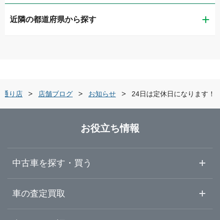
近隣の都道府県から探す
高松市
ガリバー高松東山崎店
鳥取県
丸亀市
ガリバー車検 高松東山崎店
島根県
ガリバー高松中央通り店
央通り店
店舗ブログ
お知らせ
24日は定休日になります！
岡山県
LIBERALA リベラーラ高松
お役立ち情報
広島県
ガリバー11号丸亀店
中古車を探す・買う
山口県
中古車情報・中古車検索
車の査定買取
中古車ご提案サービス