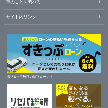
車査定・車買取ならガリバー
徳島県
車のことを調べる
初めての中古車購入ガイド
車査定売却ガイド
車初心者まとめ
サイト内リンク
香川県
ガリバーのサービス
ガリバーの査定が選ばれる理由
自動車ニュース
サイト内検索
愛媛県
中古車人気ランキング
車を売る時よくある質問
新車・中古車カタログ
サイトマップ
自動車ローンを調べる
便利な査定サービス
高知県
車の燃費を調べる
サイトの使用条件
ガリバーの自動車ローン
中古車買取相場（毎月更新）
車種別クチコミ
利用規約
車買い替えの基礎知識
車の個人売買ガイド
最大6ヶ月無料の特別ローン！
車比較サイト
個人情報の保護について
近くのお店で車を探す
中古車オークションガイド
保険代理店業務に関する基本方針
古物営業法に基づく表示