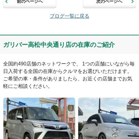
前のページへ
次のページへ
メールアドレス（半角英数）
ブログ一覧に戻る
コメント
ガリバー高松中央通り店の在庫のご紹介
全国約490店舗のネットワークで、 1つの店舗にいながら毎
日入荷する全国の在庫からクルマをお選びいただけます。

ご希望の車・条件がありましたら、お近くの店舗までお気
軽にご相談ください。
絵文字は投稿時に削除します
0
文字/140文字
Captcha