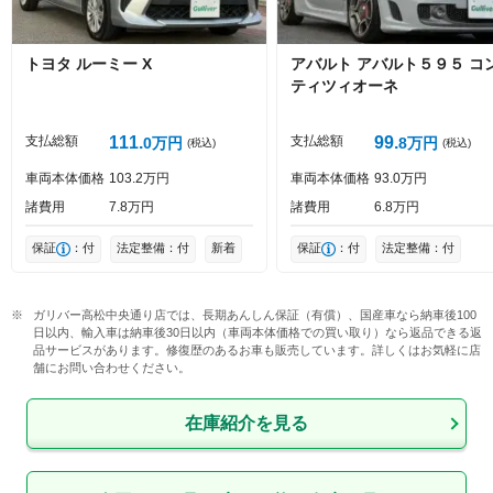
トヨタ
ルーミー
X
アバルト
アバルト５９５
コ
ティツィオーネ
投稿する
支払総額
111
支払総額
99
0
万円
8
万円
(税込)
(税込)
車両本体価格
103
2
万円
車両本体価格
93
0
万円
諸費用
7
8
万円
諸費用
6
8
万円
保証
：付
法定整備：付
新着
保証
：付
法定整備：付
ガリバー高松中央通り店では、長期あんしん保証（有償）、国産車なら納車後100
日以内、輸入車は納車後30日以内（車両本体価格での買い取り）なら返品できる返
品サービスがあります。修復歴のあるお車も販売しています。詳しくはお気軽に店
舗にお問い合わせください。
在庫紹介を見る