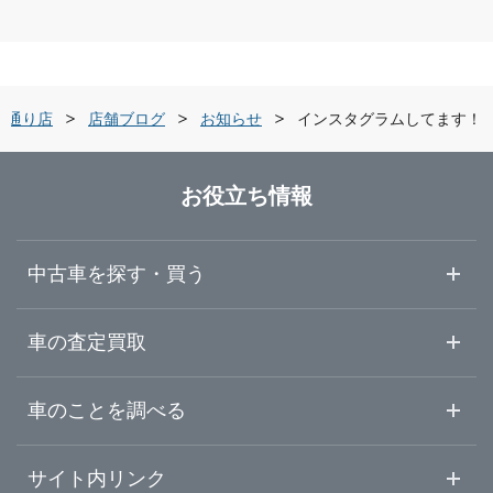
鳥取県
丸亀市
ガリバー車検 高松東山崎店
島根県
ガリバー高松中央通り店
央通り店
店舗ブログ
お知らせ
インスタグラムしてます！
岡山県
LIBERALA リベラーラ高松
お役立ち情報
広島県
ガリバー11号丸亀店
中古車を探す・買う
山口県
中古車情報・中古車検索
車の査定買取
中古車ご提案サービス
車査定・車買取ならガリバー
徳島県
車のことを調べる
初めての中古車購入ガイド
車査定売却ガイド
車初心者まとめ
サイト内リンク
香川県