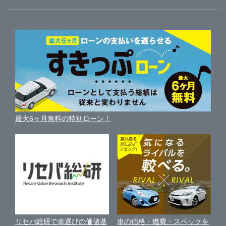
ガリバーのサービス
ガリバーの査定が選ばれる理由
自動車ニュース
サイト内検索
愛媛県
中古車人気ランキング
車を売る時よくある質問
新車・中古車カタログ
サイトマップ
自動車ローンを調べる
便利な査定サービス
高知県
車の燃費を調べる
サイトの使用条件
ガリバーの自動車ローン
中古車買取相場（毎月更新）
車種別クチコミ
利用規約
車買い替えの基礎知識
車の個人売買ガイド
最大6ヶ月無料の特別ローン！
車比較サイト
個人情報の保護について
近くのお店で車を探す
中古車オークションガイド
保険代理店業務に関する基本方針
古物営業法に基づく表示
アフィリエイトパートナー募集
車の価格・燃費・スペックを
リセバ総研で車選びの価値基