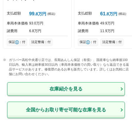
投稿する
支払総額
99
支払総額
61
8
万円
8
万円
(税込)
(税込)
車両本体価格
93
0
万円
車両本体価格
49
9
万円
諸費用
6
8
万円
諸費用
11
9
万円
保証
：付
法定整備：付
保証
：付
法定整備：付
ガリバー高松中央通り店では、長期あんしん保証（有償）、国産車なら納車後100
日以内、輸入車は納車後30日以内（車両本体価格での買い取り）なら返品できる返
品サービスがあります。修復歴のあるお車も販売しています。詳しくはお気軽に店
舗にお問い合わせください。
在庫紹介を見る
全国からお取り寄せ可能な在庫を見る