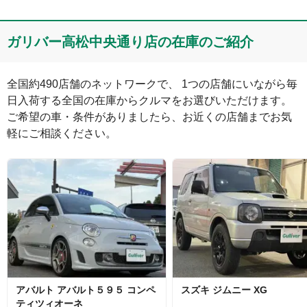
コメント
ガリバー高松中央通り店の在庫のご紹介
全国約490店舗のネットワークで、 1つの店舗にいながら毎
日入荷する全国の在庫からクルマをお選びいただけます。

ご希望の車・条件がありましたら、お近くの店舗までお気
軽にご相談ください。
絵文字は投稿時に削除します
0
文字/140文字
Captcha
アバルト
アバルト５９５
コンペ
スズキ
ジムニー
XG
ティツィオーネ