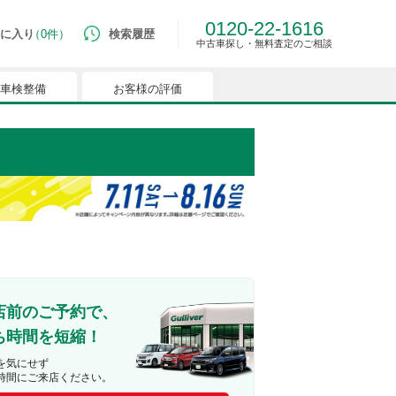
0120-22-1616
に入り
0件
検索履歴
中古車探し・無料査定のご相談
車検整備
お客様の評価
ルマはございません。
つでも簡単に比較ができるようになります。
能を有効にしてください。
店前のご予約で、
ち時間を短縮！
を気にせず
時間にご来店ください。