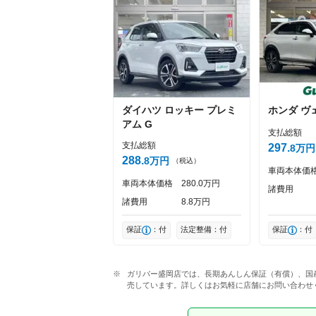
Captcha
ダイハツ
ロッキー
プレミ
ホンダ
ヴ
アム G
支払総額
支払総額
297
8
万円
288
8
万円
（税込）
車両本体価
車両本体価格
280
0
万円
諸費用
諸費用
8
8
万円
保証
：付
法定整備：付
保証
：付
ガリバー盛岡店では、長期あんしん保証（有償）、国
売しています。詳しくはお気軽に店舗にお問い合わせ