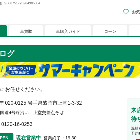
751726284985054
お気
車買取
車購入ガイド
ローン
現在、お気に入りに登録されているおク
ログ
りに登録すると、あなただけのお気に入りのクルマリストでい
※「お気に入り」の登録を可能にするためにCookie機
にお任せください。
〒020-0125
岩手県盛岡市上堂1-3-32
来
国道4号線沿い、上堂交差点そば
待
0120-16-0253
混雑
予約
現在営業中
PEN
営業終了
：
19:30