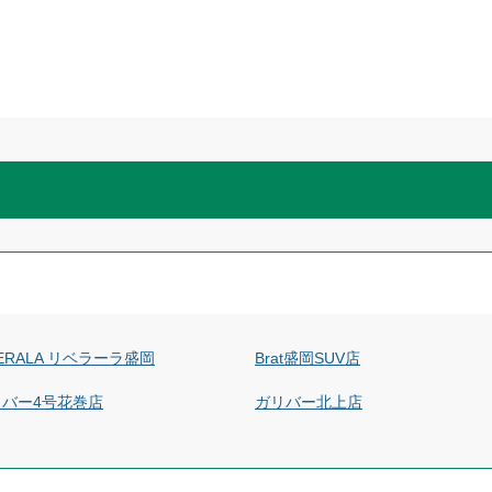
BERALA リベラーラ盛岡
Brat盛岡SUV店
リバー4号花巻店
ガリバー北上店