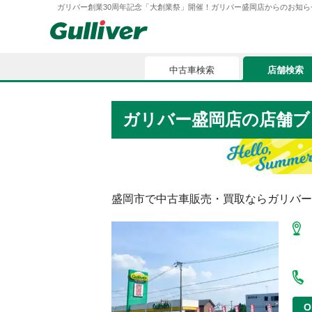
ガリバー創業30周年記念「大創業祭」開催！ガリバー盛岡店からのお知らせ G008
中古車検索
店舗検索
中古車検索
店舗検索
ガリバー盛岡店
の店舗ブ
車買取
お気に入
車購入ガイド
ローン
盛岡市
で中古車販売・買取ならガリバー
車検整備
お客様の評価
O