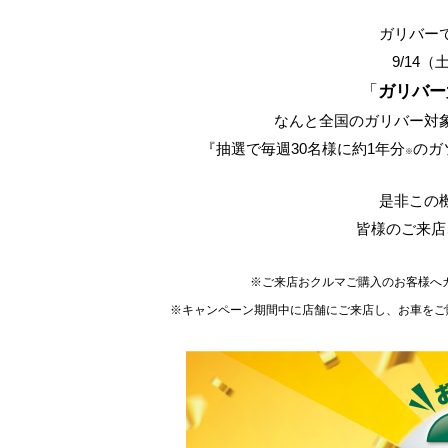
ガリバー
9/14
「
ガリバー
なんと全国のガリバー対
『抽選で毎週30名様に約1年分
のガ
※
是非この
皆様のご来店
※ご来店おクルマご購入のお客様へガ
※キャンペーン期間中に店舗にご来店し、お車をご