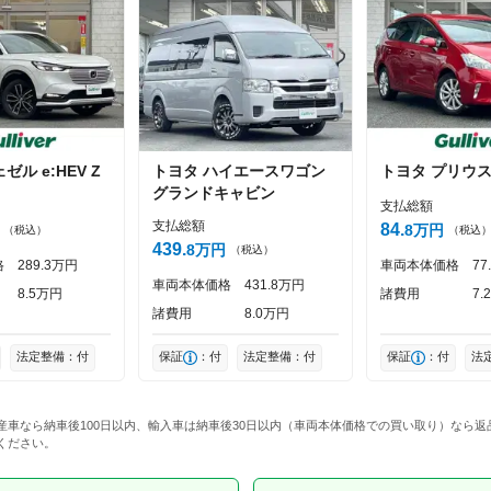
ェゼル
e:HEV Z
トヨタ
ハイエースワゴン
トヨタ
プリウス
投稿する
グランドキャビン
支払総額
支払総額
84
8
万円
（税込）
（税込
439
8
万円
（税込）
格
289
3
万円
車両本体価格
77
車両本体価格
431
8
万円
8
5
万円
諸費用
7
2
諸費用
8
0
万円
法定整備：付
保証
：付
法定整備：付
保証
：付
法
産車なら納車後100日以内、輸入車は納車後30日以内（車両本体価格での買い取り）なら
ください。