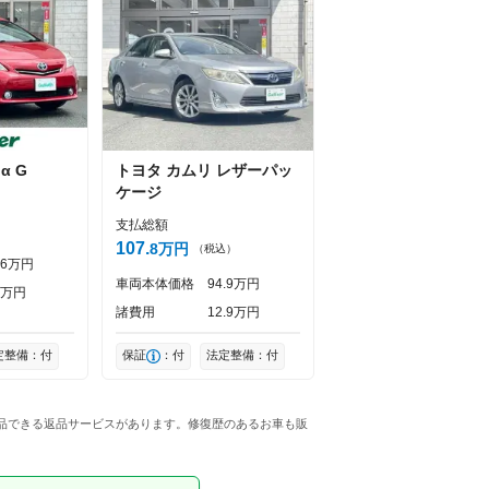
α
G
トヨタ
カムリ
レザーパッ
ケージ
支払総額
）
107
8
万円
（税込）
6
万円
車両本体価格
94
9
万円
万円
諸費用
12
9
万円
定整備：付
保証
：付
法定整備：付
返品できる返品サービスがあります。修復歴のあるお車も販