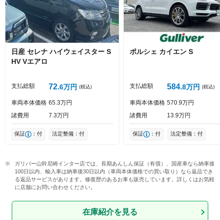
Captcha
日産
セレナ
ハイウェイスター S
ポルシェ
カイエン
S
HV Vエアロ
投稿する
支払総額
72
支払総額
584
6
万円
8
万円
(税込)
(税込)
車両本体価格
65
3
万円
車両本体価格
570
9
万円
諸費用
7
3
万円
諸費用
13
9
万円
保証
：付
法定整備：付
保証
：付
法定整備：付
ガリバー山幹尼崎インター店では、長期あんしん保証（有償）、国産車なら納車後
100日以内、輸入車は納車後30日以内（車両本体価格での買い取り）なら返品でき
る返品サービスがあります。修復歴のあるお車も販売しています。詳しくはお気軽
に店舗にお問い合わせください。
在庫紹介を見る