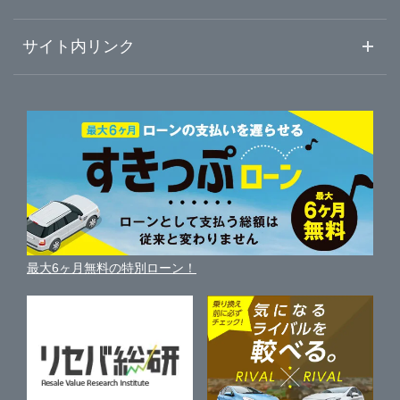
初めての中古車購入ガイド
車査定売却ガイド
車初心者まとめ
サイト内リンク
洲本市
ガリバー山幹尼崎インター店
ガリバーのサービス
ガリバーの査定が選ばれる理由
自動車ニュース
サイト内検索
加古川市
中古車人気ランキング
ガリバー明石大久保店
車を売る時よくある質問
新車・中古車カタログ
サイトマップ
自動車ローンを調べる
便利な査定サービス
川西市
ガリバー2号明石店
車の燃費を調べる
サイトの使用条件
ガリバーの自動車ローン
中古車買取相場（毎月更新）
車種別クチコミ
利用規約
加東市
ガリバー171西宮店
車買い替えの基礎知識
車の個人売買ガイド
最大6ヶ月無料の特別ローン！
車比較サイト
個人情報の保護について
近くのお店で車を探す
舞鶴・宮津・福知山
ガリバー洲本バイパス店
中古車オークションガイド
保険代理店業務に関する基本方針
神戸市
ガリバー明幹加古川店
古物営業法に基づく表示