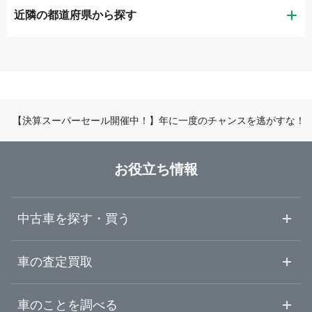
近隣の都道府県から探す
神戸市垂水区
ガリバー車検 垂水店
滋賀県
神戸市中央区
LIBERALA リベラーラ神戸
京都府
神戸市西区
ガリバー175号玉津店
【決算スーパーセール開催中！】年に一度のチャンスを逃がすな！
大阪府
姫路市
ガリバー姫路中地店
お役立ち情報
兵庫県
尼崎市
ガリバー姫路店
中古車を探す・買う
奈良県
明石市
ガリバー車検 姫路店
中古車情報・中古車検索
車の査定買取
中古車ご提案サービス
車査定・車買取ならガリバー
和歌山県
車のことを調べる
西宮市
ガリバー姫路店 板金工場