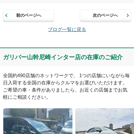
前のページへ
次のページへ
メールアドレス（半角英数）
ブログ一覧に戻る
コメント
ガリバー山幹尼崎インター店の在庫のご紹介
全国約490店舗のネットワークで、 1つの店舗にいながら毎
日入荷する全国の在庫からクルマをお選びいただけます。

ご希望の車・条件がありましたら、お近くの店舗までお気
軽にご相談ください。
絵文字は投稿時に削除します
0
文字/140文字