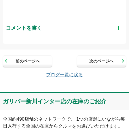
コメントを書く
お名前（かな）
前のページへ
次のページへ
メールアドレス（半角英数）
ブログ一覧に戻る
コメント
ガリバー新川インター店の在庫のご紹介
全国約490店舗のネットワークで、 1つの店舗にいながら毎
日入荷する全国の在庫からクルマをお選びいただけます。
