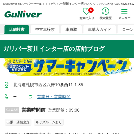
GulliverWeekスーパーセール！！！ガリバー新川インター店のスタッフのつぶやき G00782165120
0
メニュー
お気に入り
検索履歴
店舗検索
中古車検索
車買取
車購入ガイド
ローン
ガリバー新川インター店
の店舗ブログ
北海道札幌市西区八軒10条西11-1-35
営業日・営業時間
ー
営業時間前
営業開始
：
09:00
CLOSE
出張・店舗査定
キッズルームあり