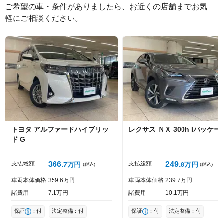
ご希望の車・条件がありましたら、お近くの店舗までお気
軽にご相談ください。
絵文字は投稿時に削除します
0
文字/140文字
Captcha
トヨタ
アルファードハイブリッ
レクサス
ＮＸ
300h Iパッケ
ド
G
投稿する
支払総額
366
支払総額
249
7
万円
8
万円
(税込)
(税込)
車両本体価格
359
6
万円
車両本体価格
239
7
万円
諸費用
7
1
万円
諸費用
10
1
万円
保証
：付
法定整備：付
保証
：付
法定整備：付