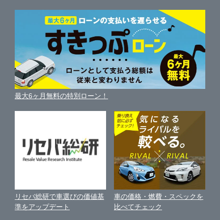
サイト内検索
登別市
中古車人気ランキング
ガリバー札幌清田店
車を売る時よくある質問
新車・中古車カタログ
サイトマップ
自動車ローンを調べる
便利な査定サービス
札幌市
ガリバー車検 札幌清田店
車の燃費を調べる
サイトの使用条件
ガリバーの自動車ローン
中古車買取相場（毎月更新）
車種別クチコミ
利用規約
江別・岩見沢
ガリバー12号岩見沢店
車買い替えの基礎知識
車の個人売買ガイド
最大6ヶ月無料の特別ローン！
車比較サイト
個人情報の保護について
近くのお店で車を探す
苫小牧・室蘭・登別
ガリバー苫小牧新開町店
中古車オークションガイド
保険代理店業務に関する基本方針
ガリバー36号苫小牧店
古物営業法に基づく表示
アフィリエイトパートナー募集
ガリバー登別室蘭店
車の価格・燃費・スペックを
リセバ総研で車選びの価値基
お客様の声
比べてチェック
準をアップデート