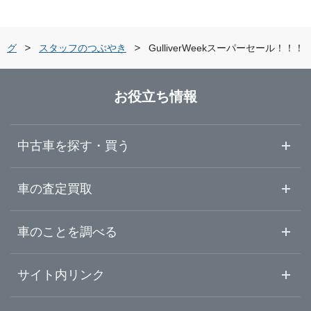
道北・旭川
札幌市白石区
LIBERALA リベラーラ札幌白石
ログ
スタッフのつぶやき
GulliverWeekスーパーセール！！！
道東・釧路十勝
札幌市西区
Brat札幌白石店
お役立ち情報
道南・函館
札幌市手稲区
LIBERALA リベラーラ札幌宮の沢
中古車を探す・買う
札幌市清田区
ガリバー新川インター店
中古車情報・中古車検索
車の査定買取
中古車ご提案サービス
車査定・車買取ならガリバー
車のことを調べる
岩見沢市
ガリバー札幌手稲店
初めての中古車購入ガイド
車査定売却ガイド
車初心者まとめ
サイト内リンク
苫小牧市
ガリバー車検 札幌手稲店
ガリバーのサービス
ガリバーの査定が選ばれる理由
自動車ニュース