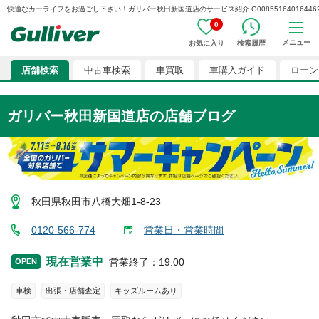
快適なカーライフをお過ごし下さい！ガリバー秋田新国道店のサービス紹介 G008551640164462
0
メニュー
お気に入り
検索履歴
店舗検索
中古車検索
車買取
車購入ガイド
ローン
ガリバー秋田新国道店
の店舗ブログ
秋田県秋田市八橋大畑1-8-23
0120-566-774
営業日・営業時間
現在営業中
営業終了
：
19:00
OPEN
車検
出張・店舗査定
キッズルームあり