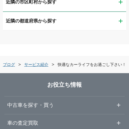
近隣の市区町村から探す
ガリバーアウトレット秋田広面店
近隣の都道府県から探す
秋田市
ガリバーミニクル秋田茨島店
青森県
横手市
ガリバー秋田新国道店
岩手県
秋田・中央・県北
ガリバー秋田御所野店
舗ブログ
サービス紹介
快適なカーライフをお過ごし下さい！
宮城県
横手・大仙・湯沢
ガリバー車検 秋田御所野店
お役立ち情報
秋田県
ガリバー横手店
中古車を探す・買う
山形県
中古車情報・中古車検索
車の査定買取