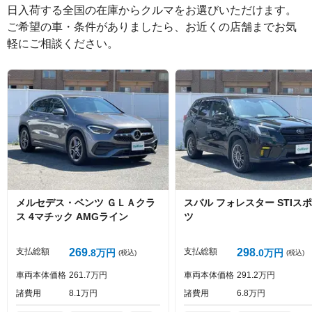
日入荷する全国の在庫からクルマをお選びいただけます。

ご希望の車・条件がありましたら、お近くの店舗までお気
軽にご相談ください。
絵文字は投稿時に削除します
0
文字/140文字
Captcha
メルセデス・ベンツ
ＧＬＡクラ
スバル
フォレスター
STIス
ス
4マチック AMGライン
ツ
投稿する
支払総額
269
支払総額
298
8
万円
0
万円
(税込)
(税込)
車両本体価格
261
7
万円
車両本体価格
291
2
万円
諸費用
8
1
万円
諸費用
6
8
万円