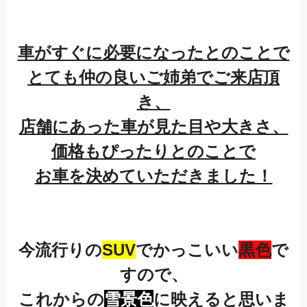
車がすぐに必要になったとのことで
とても
仲の良いご姉弟でご来店頂
き、
店舗にあった車が見た目や大きさ、
価格もぴったりとのことで
お車を決めていただきました！
今流行りの
SUV
でかっこいい
黒色
で
すので、
これからの
雪景色
に映えると思いま