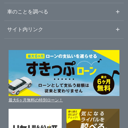
中古車ご提案サービス
車査定・車買取ならガリバー
福島県
車のことを調べる
初めての中古車購入ガイド
車査定売却ガイド
車初心者まとめ
サイト内リンク
ガリバーのサービス
ガリバーの査定が選ばれる理由
自動車ニュース
サイト内検索
中古車人気ランキング
車を売る時よくある質問
新車・中古車カタログ
サイトマップ
自動車ローンを調べる
便利な査定サービス
車の燃費を調べる
サイトの使用条件
ガリバーの自動車ローン
中古車買取相場（毎月更新）
車種別クチコミ
利用規約
車買い替えの基礎知識
車の個人売買ガイド
最大6ヶ月無料の特別ローン！
車比較サイト
個人情報の保護について
近くのお店で車を探す
中古車オークションガイド
保険代理店業務に関する基本方針