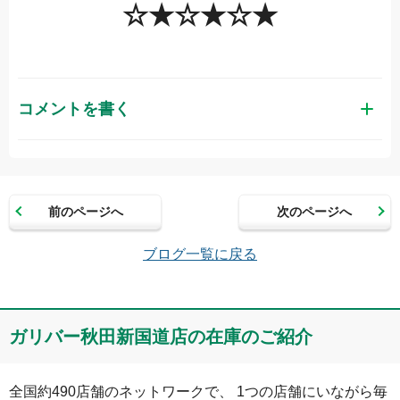
☆★☆★☆★
コメントを書く
お名前（かな）
前のページへ
次のページへ
メールアドレス（半角英数）
ブログ一覧に戻る
コメント
ガリバー秋田新国道店の在庫のご紹介
全国約490店舗のネットワークで、 1つの店舗にいながら毎