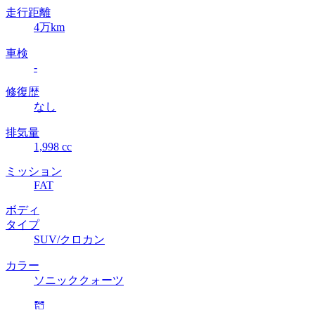
走行距離
4万km
車検
-
修復歴
なし
排気量
1,998 cc
ミッション
FAT
ボディ
タイプ
SUV/クロカン
カラー
ソニッククォーツ