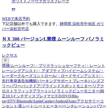
ホワイトノーヴァガラスフレーク
WEBで来店予約
下記店舗以外でも購入できます。
静岡県 浜松市中央区 ガリ
バー浜松宮竹店
ＮＸ 300 バージョンL
禁煙 ムーンルーフ パノラミ
ックビュー
レクサス
禁煙/ムーンルーフ/・プリクラッシュセーフティ/・レーント
レーシングアシスト/・アダプティブハイビームシステム/・
レーダークルーズコントロール/・ロードサインアシスト/・
先行車発進告知機能/パーキングサポートブレーキ/ハンズフ
リーパワーバックドア/ブラインドスポットモニター/リアク
ロストラフィックアラート/パノラミックビューモニター/純
正10.3インチディスプレイナビ/CD/DVD/Blu-
ray/DTV/Bluetooth/AppleCarplay/AndroidAuto/アクセサリーコ
ンセント/革シート/シートヒーター/ベンチレーション/パワー