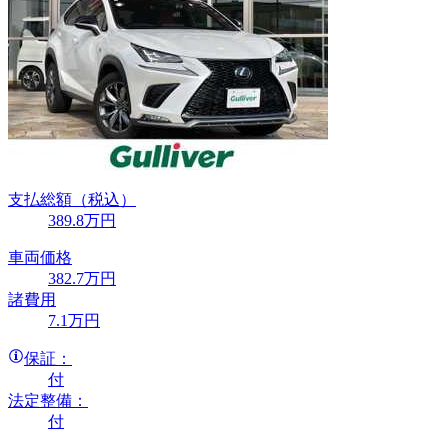
支払総額
（税込）
389
.8
万円
車両価格
382
.7
万円
諸費用
7
.1
万円
保証：
付
法定整備：
付