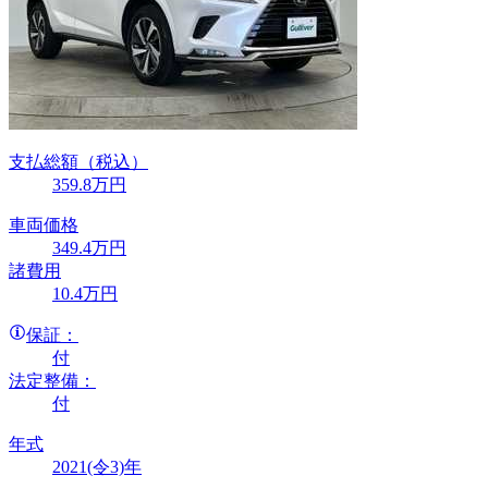
支払総額
（税込）
359
.8
万円
車両価格
349
.4
万円
諸費用
10
.4
万円
保証：
付
法定整備：
付
年式
2021(令3)年