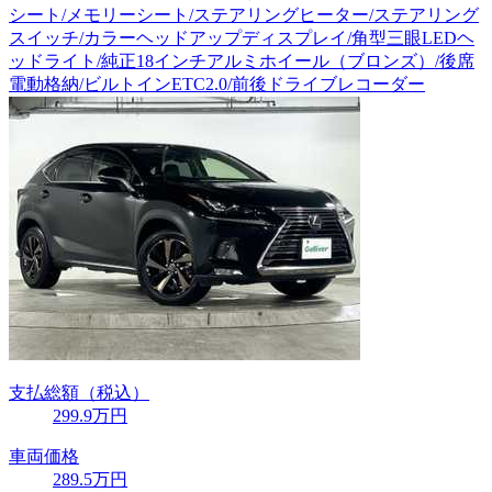
シート/メモリーシート/ステアリングヒーター/ステアリング
スイッチ/カラーヘッドアップディスプレイ/角型三眼LEDヘ
ッドライト/純正18インチアルミホイール（ブロンズ）/後席
電動格納/ビルトインETC2.0/前後ドライブレコーダー
支払総額
（税込）
299
.9
万円
車両価格
289
.5
万円