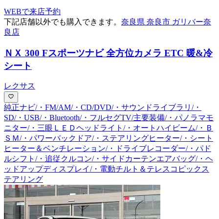
WEBで来店予約
下記店舗以外でも購入できます。
奈良県 奈良市 ガリバー奈
良店
ＮＸ 300 Fスポーツ
ナビ 全方位カメラ ETC 暖&冷
シート
レクサス
純正ナビ/・FM/AM/・CD/DVD/・サウンドライブラリ/・
SD/・USB/・Bluetooth/・フルセグTV/主要装備/・パノラマモ
ニター/・三眼ＬＥＤヘッドライト/・オートハイビーム/・Ｂ
ＳＭ/・パワーバックドア/・ステアリングヒーター/・シート
ヒーター＆ベンチレーション/・ドライブレコーダー/・パド
ルシフト/・追従クルコン/・サイドカーテンエアバッグ/・ヘ
ッドアップディスプレイ/・電動チルト＆テレスコピックス
テアリング