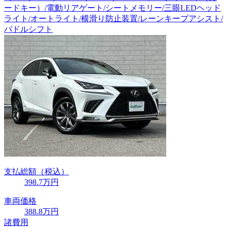
ードキー）/電動リアゲート/シートメモリー/三眼LEDヘッド
ライト/オートライト/横滑り防止装置/レーンキープアシスト/
パドルシフト
支払総額
（税込）
398
.7
万円
車両価格
388
.8
万円
諸費用