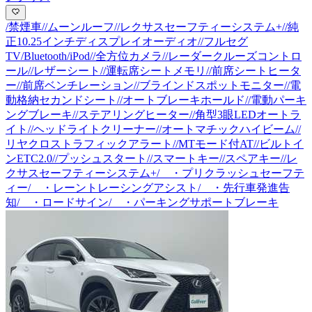
/禁煙車//ムーンルーフ//レクサスセーフティーシステム+//純
正10.25インチディスプレイオーディオ//フルセグ
TV/Bluetooth/iPod//全方位カメラ//レーダークルーズコントロ
ール//レザーシート//運転席シートメモリ//前席シートヒータ
ー//前席ベンチレーション//ブラインドスポットモニター//電
動格納セカンドシート//オートブレーキホールド//電動パーキ
ングブレーキ//ステアリングヒーター//角型3眼LEDオートラ
イト//ヘッドライトクリーナー//オートマチックハイビーム//
リヤクロストラフィックアラート//MTモード付AT//ビルトイ
ンETC2.0//プッシュスタート//スマートキー//スペアキー//レ
クサスセーフティーシステム+/ ・プリクラッシュセーフテ
ィー/ ・レーントレーシングアシスト/ ・先行車発進告
知/ ・ロードサイン/ ・パーキングサポートブレーキ