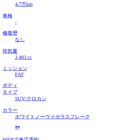
4.7万km
車検
-
修復歴
なし
排気量
2,493 cc
ミッション
FAT
ボディ
タイプ
SUV/クロカン
カラー
ホワイトノーヴァガラスフレーク
WEBで来店予約