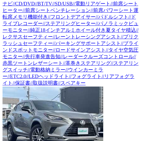
ナビ//CD/DVD//BT/TV//SD/USB//電動リアゲート//前席シート
ヒーター//前席シートベンチレーション//前席パワーシート運
転席メモリ機能付き//フロントデアイサー//パドルシフト//ド
ライブレコーダー//ステアリングヒーター//パノラミックビュ
ーモニター//純正18インチアルミホイール付き夏タイヤ積込//
レクサスセーフティー//レーントレーシングアシスト//プリク
ラッシュセーフティー//パーキングサポートアシスト//ブライ
ンドスポットモニター//ロードサインアシスト//タイヤ空気圧
モニター//先行車発進告知//レーダークルーズコントロール//
赤黒ツートンレザーシート//革巻きステアリング//ステアリン
グスイッチ//電動格納ミラー//ウインカーミラ
ー//ETC2.0//LEDヘッドライト//フォグライト//リアフォグラ
イト//保証書//取扱説明書//スペアキー