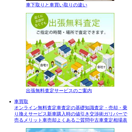
車下取りと車買い取りの違い
出張無料査定サービスのご案内
車買取
オンライン無料査定
車査定の基礎知識
査定・売却・乗
り換えサービス
新車購入時の値引き交渉術
ガリバーで
売るメリット
車売却よくあるご質問
中古車査定相場表