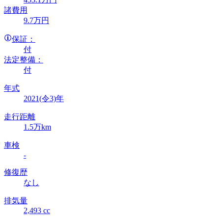
諸費用
9
.7
万円
保証：
付
法定整備：
付
年式
2021(令3)年
走行距離
1.5万km
車検
-
修復歴
なし
排気量
2,493 cc