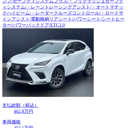
ンプ/セーフティシステムプラス/・プリクラッシュセーフテ
ィシステム/・レーントレーシングアシスト/・オートマチッ
クハイビーム/・レーダークルーズコントロール/・ロードサ
インアシスト/電動格納リアシート/パワーシート/シートヒー
ター/パワーバックドア/ETC2.0
支払総額
（税込）
462
.8
万円
車両価格
453
.1
万円