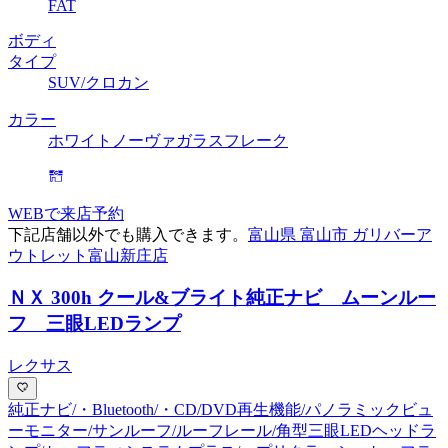
FAT
ボディ
タイプ
SUV/クロカン
カラー
ホワイトノーヴァガラスフレーク
WEBで来店予約
下記店舗以外でも購入できます。
富山県 富山市 ガリバーア
ウトレット富山新庄店
ＮＸ 300h クール&ブライト
純正ナビ ムーンルー
フ 三眼LEDランプ
レクサス
純正ナビ/・Bluetooth/・CD/DVD再生機能/パノラミックビュ
ーモニター/サンルーフ/ルーフレール/角型三眼LEDヘッドラ