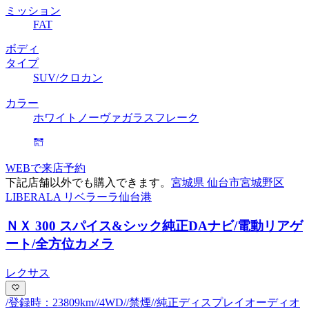
ミッション
FAT
ボディ
タイプ
SUV/クロカン
カラー
ホワイトノーヴァガラスフレーク
WEBで来店予約
下記店舗以外でも購入できます。
宮城県 仙台市宮城野区
LIBERALA リベラーラ仙台港
ＮＸ 300 スパイス&シック
純正DAナビ/電動リアゲ
ート/全方位カメラ
レクサス
/登録時：23809km//4WD//禁煙//純正ディスプレイオーディオ