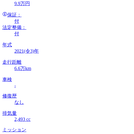
9
.9
万円
保証：
付
法定整備：
付
年式
2021(令3)年
走行距離
6.6万km
車検
-
修復歴
なし
排気量
2,493 cc
ミッション