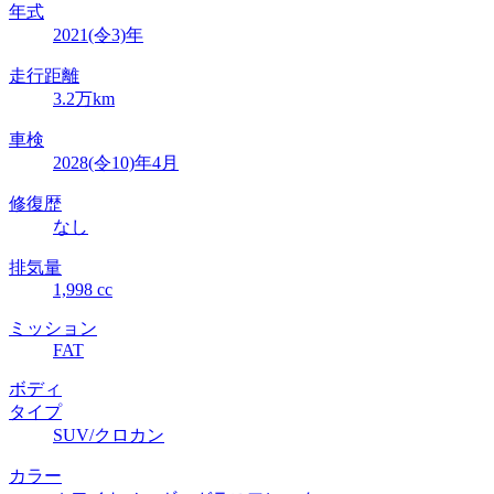
年式
2021(令3)年
走行距離
3.2万km
車検
2028(令10)年4月
修復歴
なし
排気量
1,998 cc
ミッション
FAT
ボディ
タイプ
SUV/クロカン
カラー