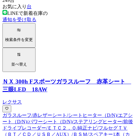
249
台
お気に入り
台
LINEで新着在庫の
通知を受け取る
検索条件を変更
並べ替え
ＮＸ 300h Fスポーツ
ガラスルーフ 赤革シート
三眼LED 18AW
レクサス
ガラスルーフ/赤レザーシート/シートヒーター（D/N)/エアシ
ート（D/N)/パワーシート（D/N)/ステアリングヒーター/前後
ドライブレコーダー/ＥＴＣ２．０/純正ナビ/フルセグＴＶ
（ＢＴ／ＣＤ／ＵＳＢ／AUX）/ＢＳＭ/スペアキー1本（カ