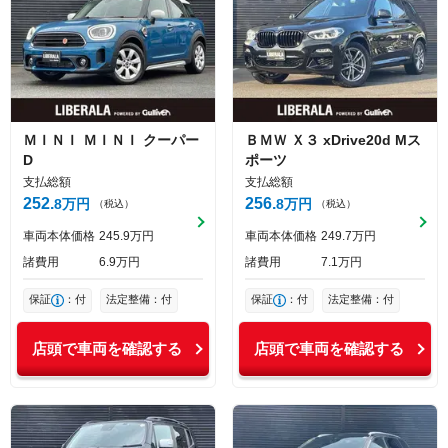
ＭＩＮＩ
ＭＩＮＩ
クーパー
ＢＭＷ
Ｘ３
xDrive20d Mス
D
ポーツ
支払総額
支払総額
252
256
8
万円
8
万円
（税込）
（税込）
車両本体価格
245
9
万円
車両本体価格
249
7
万円
諸費用
6
9
万円
諸費用
7
1
万円
保証
：付
法定整備：付
保証
：付
法定整備：付
店頭で車両を確認する
店頭で車両を確認する