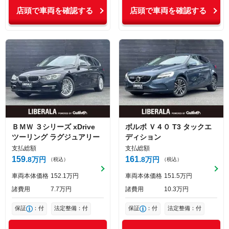
店頭で車両を確認する
店頭で車両を確認する
ＢＭＷ
３シリーズ
xDrive
ボルボ
Ｖ４０
T3 タックエ
ツーリング ラグジュアリー
ディション
支払総額
支払総額
159
161
8
万円
8
万円
（税込）
（税込）
車両本体価格
152
1
万円
車両本体価格
151
5
万円
諸費用
7
7
万円
諸費用
10
3
万円
保証
：付
法定整備：付
保証
：付
法定整備：付