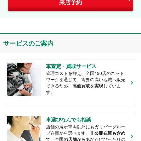
来店予約
サービスのご案内
車査定・買取サービス
管理コストを抑え、全国
490
店のネット
ワークを通じて、需要の高い地域へ販売
できるため、
高価買取を実現
していま
す。
車選びなんでも相談
店舗の展示車両以外にもガリバーグルー
プ在庫から選べます。
非公開在庫も含め
て、全国の店舗から
あなたにぴったりの