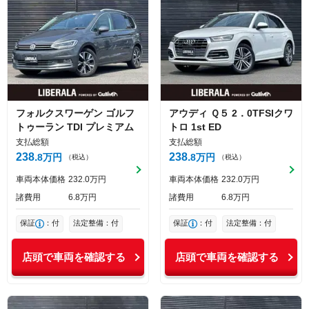
フォルクスワーゲン
ゴルフ
アウディ
Ｑ５
2．0TFSIクワ
トゥーラン
TDI プレミアム
トロ 1st ED
支払総額
支払総額
238
238
8
万円
8
万円
（税込）
（税込）
車両本体価格
232
0
万円
車両本体価格
232
0
万円
諸費用
6
8
万円
諸費用
6
8
万円
保証
：付
法定整備：付
保証
：付
法定整備：付
店頭で車両を確認する
店頭で車両を確認する