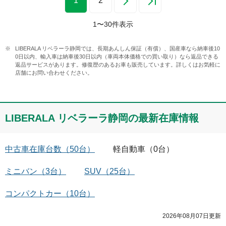
1
2
1
〜
30
件表示
LIBERALA リベラーラ静岡では、長期あんしん保証（有償）、国産車なら納車後10
0日以内、輸入車は納車後30日以内（車両本体価格での買い取り）なら返品できる
返品サービスがあります。修復歴のあるお車も販売しています。詳しくはお気軽に
店舗にお問い合わせください。
LIBERALA リベラーラ静岡
の最新在庫情報
中古車在庫台数
（
50
台）
軽自動車
（
0
台）
ミニバン
（
3
台）
SUV
（
25
台）
コンパクトカー
（
10
台）
2026年08月07日
更新