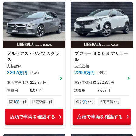
メルセデス・ベンツ
Ａクラ
プジョー
３００８
アリュー
ス
ル
支払総額
支払総額
220
229
8
万円
8
万円
（税込）
（税込）
車両本体価格
212
8
万円
車両本体価格
222
8
万円
諸費用
8
0
万円
諸費用
7
0
万円
保証
：付
法定整備：付
保証
：付
法定整備：付
店頭で車両を確認する
店頭で車両を確認する