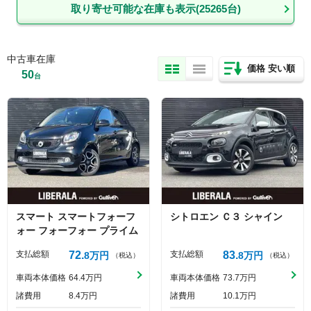
取り寄せ可能な在庫も表示(
25265
台)
中古車在庫
価格 安い順
50
台
スマート
スマートフォーフ
シトロエン
Ｃ３
シャイン
ォー
フォーフォー プライム
支払総額
72
支払総額
83
8
万円
8
万円
（税込）
（税込）
車両本体価格
64
4
万円
車両本体価格
73
7
万円
諸費用
8
4
万円
諸費用
10
1
万円