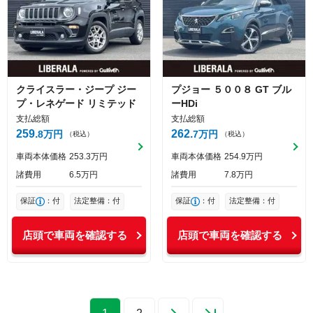
クライスラー・ジープ
ジー
プジョー
５００８
GT ブル
プ・レネゲード
リミテッド
ーHDi
支払総額
支払総額
259
262
8
万円
7
万円
（税込）
（税込）
車両本体価格
253
3
万円
車両本体価格
254
9
万円
諸費用
6
5
万円
諸費用
7
8
万円
保証
：付
法定整備：付
保証
：付
法定整備：付
店頭で車両を確認する
店頭で車両を確認する