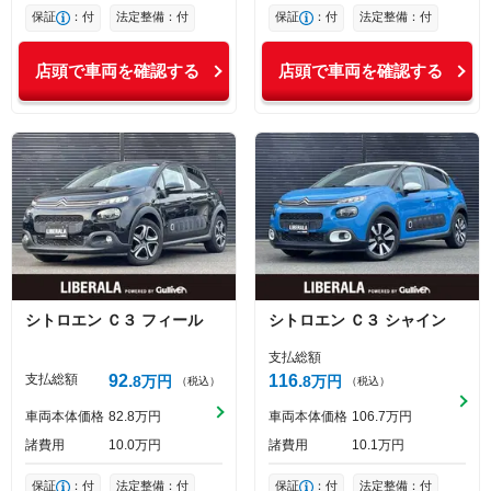
保証
：付
法定整備：付
保証
：付
法定整備：付
店頭で車両を確認する
店頭で車両を確認する
シトロエン
Ｃ３
フィール
シトロエン
Ｃ３
シャイン
支払総額
支払総額
92
116
8
万円
8
万円
（税込）
（税込）
車両本体価格
82
8
万円
車両本体価格
106
7
万円
諸費用
10
0
万円
諸費用
10
1
万円
保証
：付
法定整備：付
保証
：付
法定整備：付