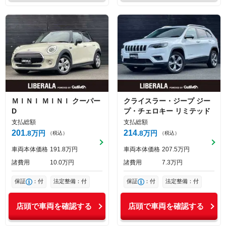
ＭＩＮＩ
ＭＩＮＩ
クーパー
クライスラー・ジープ
ジー
D
プ・チェロキー
リミテッド
支払総額
支払総額
201
214
8
万円
8
万円
（税込）
（税込）
車両本体価格
191
8
万円
車両本体価格
207
5
万円
諸費用
10
0
万円
諸費用
7
3
万円
保証
：付
法定整備：付
保証
：付
法定整備：付
店頭で車両を確認する
店頭で車両を確認する