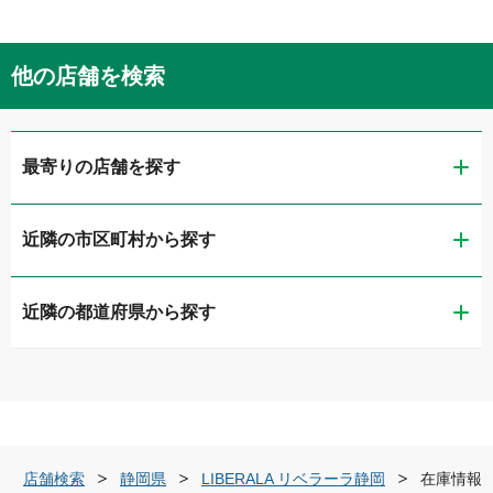
他の店舗を検索
最寄りの店舗を探す
近隣の市区町村から探す
ガリバー静岡流通通り店
近隣の都道府県から探す
静岡市葵区
LIBERALA リベラーラ静岡
新潟県
静岡市清水区
ガリバー1号静岡清水店
富山県
浜松市中央区
ガリバー住吉バイパス店
店舗検索
静岡県
LIBERALA リベラーラ静岡
在庫情報