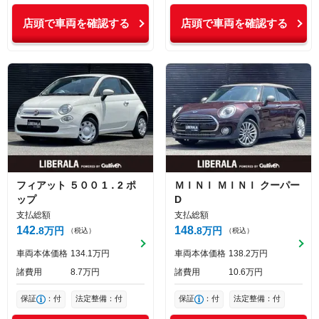
店頭で車両を確認する
店頭で車両を確認する
フィアット
５００
1．2 ポ
ＭＩＮＩ
ＭＩＮＩ
クーパー
ップ
D
支払総額
支払総額
142
148
8
万円
8
万円
（税込）
（税込）
車両本体価格
134
1
万円
車両本体価格
138
2
万円
諸費用
8
7
万円
諸費用
10
6
万円
保証
：付
法定整備：付
保証
：付
法定整備：付