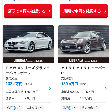
店頭で車両を確認する
店頭で車両を確認する
ＢＭＷ
４シリーズ
グランク
ＭＩＮＩ
ＭＩＮＩ
クーパー
ーペ Mスポーツ
D
支払総額
支払総額
132
139
8
万円
8
万円
（税込）
（税込）
車両本体価格
125
8
万円
車両本体価格
129
5
万円
諸費用
7
0
万円
諸費用
10
3
万円
保証
：付
法定整備：付
保証
：付
法定整備：付