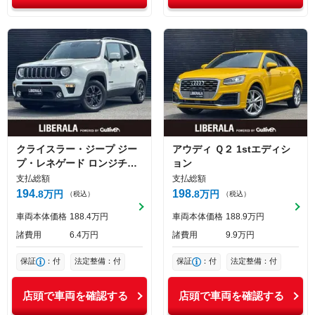
クライスラー・ジープ
ジー
アウディ
Ｑ２
1stエディシ
プ・レネゲード
ロンジチュ
ョン
ード
支払総額
支払総額
194
198
8
万円
8
万円
（税込）
（税込）
車両本体価格
188
4
万円
車両本体価格
188
9
万円
諸費用
6
4
万円
諸費用
9
9
万円
保証
：付
法定整備：付
保証
：付
法定整備：付
店頭で車両を確認する
店頭で車両を確認する