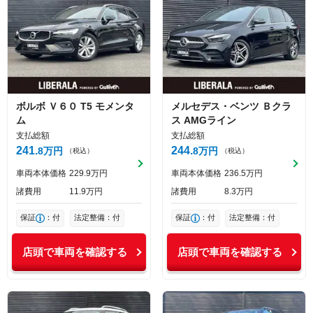
ボルボ
Ｖ６０
T5 モメンタ
メルセデス・ベンツ
Ｂクラ
ム
ス
AMGライン
支払総額
支払総額
241
244
8
万円
8
万円
（税込）
（税込）
車両本体価格
229
9
万円
車両本体価格
236
5
万円
諸費用
11
9
万円
諸費用
8
3
万円
保証
：付
法定整備：付
保証
：付
法定整備：付
店頭で車両を確認する
店頭で車両を確認する