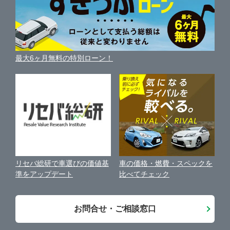
便利な査定サービス
愛知県
掛川市
ガリバー富士宮店
車の燃費を調べる
サイトの使用条件
ガリバーの自動車ローン
中古車買取相場（毎月更新）
車種別クチコミ
三重県
利用規約
藤枝市
ガリバー伊東店
車買い替えの基礎知識
車の個人売買ガイド
最大6ヶ月無料の特別ローン！
車比較サイト
個人情報の保護について
近くのお店で車を探す
袋井市
ガリバー富士青葉通り店
中古車オークションガイド
保険代理店業務に関する基本方針
駿東郡清水町
ガリバー富士店
古物営業法に基づく表示
アフィリエイトパートナー募集
静岡市
ガリバー磐田店
車の価格・燃費・スペックを
リセバ総研で車選びの価値基
お客様の声
比べてチェック
準をアップデート
浜松市
ガリバー掛川店
会社案内
お問合せ・ご相談窓口
沼津・三島・伊豆
LIBERALA リベラーラ掛川