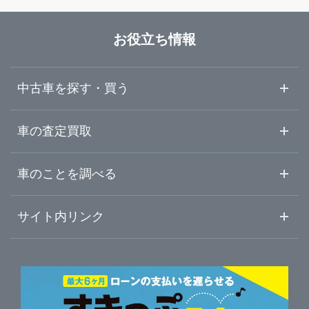
石川県
沼津市
LIBERALA リベラーラ浜松和田
お役立ち情報
福井県
三島市
ガリバー浜松宮竹店
中古車を探す・買う
山梨県
富士宮市
ガリバー車検 浜松宮竹店
中古車情報・中古車検索
車の査定買取
中古車ご提案サービス
車査定・車買取ならガリバー
長野県
車のことを調べる
伊東市
LIBERALA リベラーラ沼津
初めての中古車購入ガイド
車査定売却ガイド
車初心者まとめ
サイト内リンク
岐阜県
富士市
ガリバー沼津学園通り店
ガリバーのサービス
ガリバーの査定が選ばれる理由
自動車ニュース
サイト内検索
静岡県
磐田市
中古車人気ランキング
ガリバー136号三島店
車を売る時よくある質問
新車・中古車カタログ
サイトマップ
自動車ローンを調べる