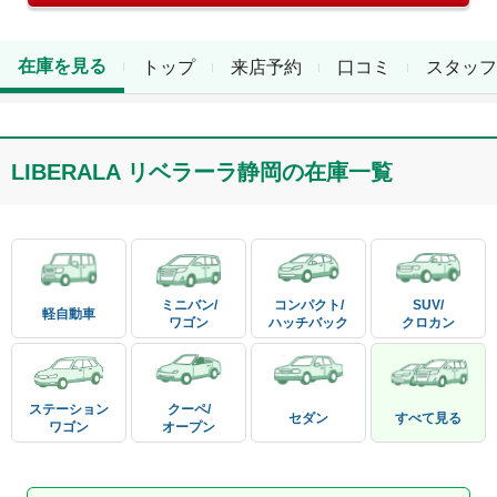
在庫を見る
トップ
来店予約
口コミ
スタッフ
LIBERALA リベラーラ静岡
の在庫一覧
ミニバン/

コンパクト/

SUV/

軽自動車
ワゴン
ハッチバック
クロカン
ステーション

クーペ/

セダン
すべて見る
ワゴン
オープン