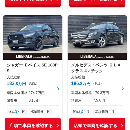
ジャガー
Ｅペイス
SE 180P
メルセデス・ベンツ
ＧＬＡ
S
クラス
4マチック
支払総額
支払総額
182
186
8
万円
8
万円
（税込）
（税込）
車両本体価格
174
7
万円
車両本体価格
179
3
万円
諸費用
8
1
万円
諸費用
7
5
万円
保証
：付
法定整備：付
保証
：付
法定整備：付
店頭で車両を確認する
店頭で車両を確認する