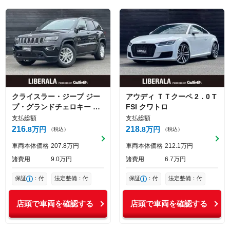
クライスラー・ジープ
ジー
アウディ
ＴＴクーペ
2．0 T
プ・グランドチェロキー
ラ
FSI クワトロ
レード
支払総額
支払総額
216
218
8
万円
8
万円
（税込）
（税込）
車両本体価格
207
8
万円
車両本体価格
212
1
万円
諸費用
9
0
万円
諸費用
6
7
万円
保証
：付
法定整備：付
保証
：付
法定整備：付
店頭で車両を確認する
店頭で車両を確認する