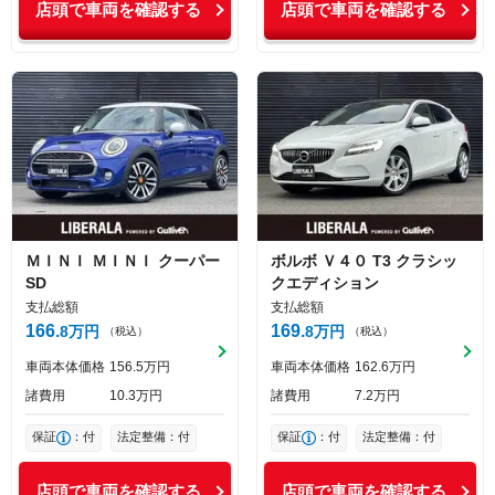
店頭で車両を確認する
店頭で車両を確認する
ＭＩＮＩ
ＭＩＮＩ
クーパー
ボルボ
Ｖ４０
T3 クラシッ
SD
クエディション
支払総額
支払総額
166
169
8
万円
8
万円
（税込）
（税込）
車両本体価格
156
5
万円
車両本体価格
162
6
万円
諸費用
10
3
万円
諸費用
7
2
万円
保証
：付
法定整備：付
保証
：付
法定整備：付
店頭で車両を確認する
店頭で車両を確認する