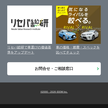
個人情報の保護について
近くのお店で車を探す
袋井市
ガリバー富士青葉通り店
中古車オークションガイド
保険代理店業務に関する基本方針
駿東郡清水町
ガリバー富士店
古物営業法に基づく表示
アフィリエイトパートナー募集
静岡市
ガリバー磐田店
車の価格・燃費・スペックを
リセバ総研で車選びの価値基
お客様の声
比べてチェック
準をアップデート
浜松市
ガリバー掛川店
会社案内
お問合せ・ご相談窓口
沼津・三島・伊豆
LIBERALA リベラーラ掛川
藤枝・島田・焼津
ガリバー藤枝店
©2000 -
2026
IDOM Inc.
掛川・袋井・菊川
ガリバー藤枝南新屋店