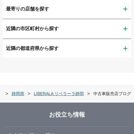
最寄りの店舗を探す
近隣の市区町村から探す
ガリバー静岡流通通り店
近隣の都道府県から探す
静岡市葵区
LIBERALA リベラーラ静岡
新潟県
静岡市清水区
ガリバー1号静岡清水店
富山県
浜松市中央区
ガリバー住吉バイパス店
索
静岡県
LIBERALA リベラーラ静岡
中古車販売店ブログ
石川県
沼津市
LIBERALA リベラーラ浜松和田
お役立ち情報
福井県
三島市
ガリバー浜松宮竹店