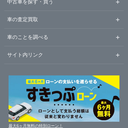
中古車を探す・買う
山梨県
富士宮市
ガリバー車検 浜松宮竹店
中古車情報・中古車検索
車の査定買取
中古車ご提案サービス
車査定・車買取ならガリバー
長野県
車のことを調べる
伊東市
LIBERALA リベラーラ沼津
初めての中古車購入ガイド
車査定売却ガイド
車初心者まとめ
サイト内リンク
岐阜県
富士市
ガリバー沼津学園通り店
ガリバーのサービス
ガリバーの査定が選ばれる理由
自動車ニュース
サイト内検索
静岡県
磐田市
中古車人気ランキング
ガリバー136号三島店
車を売る時よくある質問
新車・中古車カタログ
サイトマップ
自動車ローンを調べる
便利な査定サービス
愛知県
掛川市
ガリバー富士宮店
車の燃費を調べる
サイトの使用条件
ガリバーの自動車ローン
中古車買取相場（毎月更新）
車種別クチコミ
三重県
利用規約
藤枝市
ガリバー伊東店
車買い替えの基礎知識
車の個人売買ガイド
最大6ヶ月無料の特別ローン！
車比較サイト