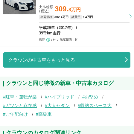
支払総額
309.
8万円
（税込）
車両価格
302
.4万円
諸費用
7
.4万円
平成29年（2017年）
39千km走行
法定整備
付
保証
付
クラウンの中古車をもっと見る
クラウンと同じ特徴の新車・中古車カタログ
駐車・運転が楽
ハイブリッド
お堅め
ガツンと存在感
大人セダン
収納スペース大
ご年配向け
高級車
クラウンのカタログ関連リンク