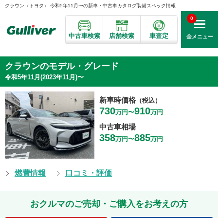
クラウン（トヨタ） 令和5年11月〜の新車・中古車カタログ装備スペック情報
0
中古車検索
店舗検索
車査定
全メニュー
クラウンのモデル・グレード
令和5年11月(2023年11月)〜
新車時価格
（税込）
730
910
万円〜
万円
中古車相場
358
885
万円〜
万円
燃費情報
口コミ・評価
おクルマのご売却・ご購入をお考えの方