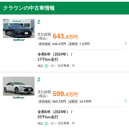
クラウンの中古車情報
Z
支払総額
643.
8万円
（税込）
車両価格
636
.4万円
諸費用
7
.4万円
令和6年（2024年）
17千km走行
法定整備
付
保証
付
Z
支払総額
599.
8万円
（税込）
車両価格
589
.3万円
諸費用
10
.5万円
令和6年（2024年）
25千km走行
法定整備
付
保証
付