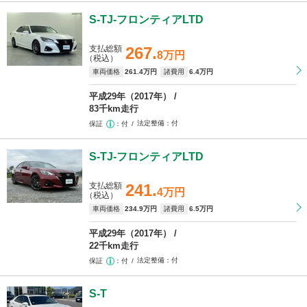
S-TJ-フロンティアLTD
支払総額
267.
8万円
（税込）
車両価格
261
.4万円
諸費用
6
.4万円
平成29年（2017年）
83千km走行
法定整備
付
保証
付
S-TJ-フロンティアLTD
支払総額
241.
4万円
（税込）
車両価格
234
.9万円
諸費用
6
.5万円
平成29年（2017年）
22千km走行
法定整備
付
保証
付
S-T