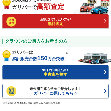
高額査定
ガリバーで
金額だけ知りたい方も!
入力
35秒
無料査定
クラウンのご購入をお考えの方
ガリバーは
※
150
累計販売台数
万台突破!
毎日 約500台入荷！
中古車を探す
未公開在庫も含めご紹介します！
無料
相談
ガリバーに探してもらう
当社調べ2024年4月現在 創業からの累計販売台数