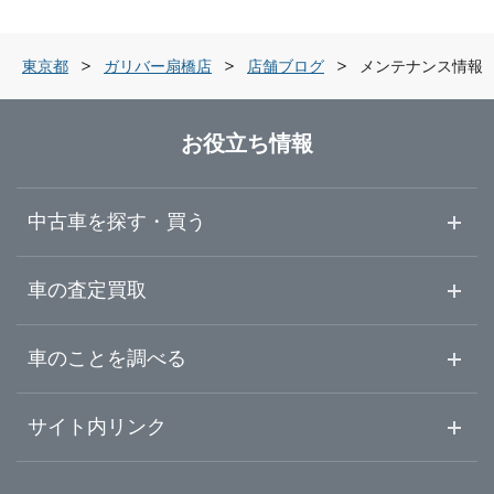
栃木県
世田谷区
ガリバー世田谷成城店
東京都
ガリバー扇橋店
店舗ブログ
メンテナンス情報
群馬県
練馬区
ガリバー練馬目白通り店
お役立ち情報
埼玉県
足立区
ガリバー練馬出張査定センター
中古車を探す・買う
千葉県
葛飾区
ガリバー環七加平店
中古車情報・中古車検索
車の査定買取
中古車ご提案サービス
車査定・車買取ならガリバー
東京都
車のことを調べる
江戸川区
ガリバー環七西新井店
初めての中古車購入ガイド
車査定売却ガイド
車初心者まとめ
サイト内リンク
神奈川県
八王子市
ガリバー蔵前橋通り新小岩店
ガリバーのサービス
ガリバーの査定が選ばれる理由
自動車ニュース
サイト内検索