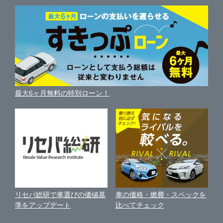
三鷹市
中古車人気ランキング
ガリバー環七一之江店
車を売る時よくある質問
新車・中古車カタログ
サイトマップ
自動車ローンを調べる
便利な査定サービス
府中市
ガリバー葛飾出張査定センター
車の燃費を調べる
サイトの使用条件
ガリバーの自動車ローン
中古車買取相場（毎月更新）
車種別クチコミ
利用規約
東大和市
ガリバー八王子みなみ野店
車買い替えの基礎知識
車の個人売買ガイド
最大6ヶ月無料の特別ローン！
車比較サイト
個人情報の保護について
近くのお店で車を探す
あきる野市
ガリバー八王子めじろ台店
中古車オークションガイド
保険代理店業務に関する基本方針
西東京市
ガリバー三鷹店
古物営業法に基づく表示
アフィリエイトパートナー募集
西多摩郡瑞穂町
ガリバー20号府中店
車の価格・燃費・スペックを
リセバ総研で車選びの価値基
お客様の声
比べてチェック
準をアップデート
城東地区
ガリバー新青梅街道東大和店