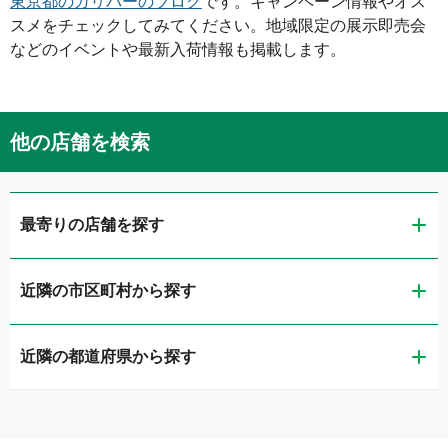
東京都
のガリバーのブログ
です。キャンペーン情報やオス
スメをチェックしてみてください。地域限定の展示即売会
などのイベントや最新入荷情報も掲載します。
他の店舗を検索
最寄りの店舗を探す
近隣の市区町村から探す
ガリバー扇橋店
近隣の都道府県から探す
江東区
LIBERALA リベラーラお台場
茨城県
品川区
ガリバー品川店