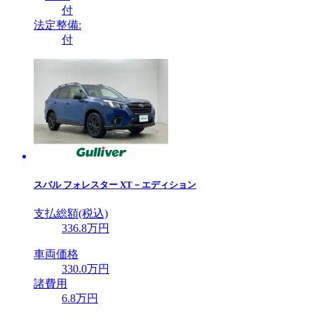
付
法定整備:
付
スバル
フォレスター XT－エディション
支払総額(税込)
336
.8
万円
車両価格
330
.0
万円
諸費用
6
.8
万円