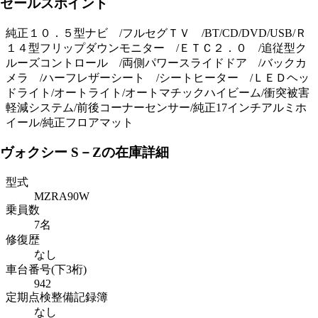
セールスポイント
純正１０．５型ナビ /フルセグＴＶ /BT/CD/DVD/USB/Ｒ
１４型フリップダウンモニター /ＥＴＣ２．０ /追従型ク
ルーズコントロール /両側パワースライドドア /バックカ
メラ /ハーフレザーシート /シートヒーター /ＬＥＤヘッ
ドライト/オートライト/オートマチックハイビーム/衝突被害
軽減システム/前後コーナーセンサー/純正17インチアルミホ
イール/純正フロアマット
ヴォクシー S－Zの在庫詳細
型式
MZRA90W
乗員数
7名
修復歴
なし
車台番号(下3桁)
942
定期点検整備記録簿
なし