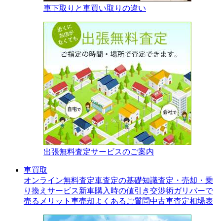
車下取りと車買い取りの違い
出張無料査定サービスのご案内
車買取
オンライン無料査定
車査定の基礎知識
査定・売却・乗
り換えサービス
新車購入時の値引き交渉術
ガリバーで
売るメリット
車売却よくあるご質問
中古車査定相場表