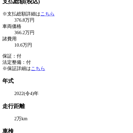
支払総額(税込)
※支払総額詳細は
こちら
376
.8
万円
車両価格
366
.2
万円
諸費用
10
.6
万円
保証：付
法定整備：付
※保証詳細は
こちら
年式
2022(令4)年
走行距離
2万km
車検