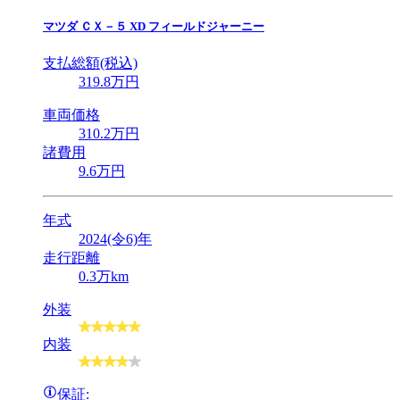
マツダ
ＣＸ－５ XD フィールドジャーニー
支払総額(税込)
319
.8
万円
車両価格
310
.2
万円
諸費用
9
.6
万円
年式
2024(令6)年
走行距離
0.3万km
外装
内装
保証: