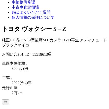
車検整備修理
中古車査定相場
FAQよくいただく質問
個人情報の保護について
トヨタ ヴォクシー S－Z
純正10.5型DA 14型後席M Bカメラ DVD再生 アティチュード
ブラックマイカ
お問い合わせID : 55518613
車両本体価格 :
366.2万
円
年式 :
2022(令4)年
走行距離 :
2万km