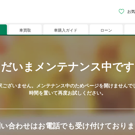
お気
車買取
車購入ガイド
ローン
現在、お気に入りに登録されているおク
りに登録すると、あなただけのお気に入りのクルマリストでい
ただいまメンテナンス中です
※「お気に入り」の登録を可能にするためにCookie機
訳ございません。メンテナンス中のためページを開けませんでし
時間を置いて再度お試しください。
問い合わせはお電話でも受け付けておりま