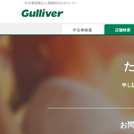
中古車情報なら実績No1のガリバー
中古車検索
店舗検索
中古車検索
店舗検索
車買取
お気に入
車購入ガイド
ローン
申し
車検整備
お客様の評価
お