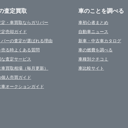
の査定買取
車のことを調べる
査定・車買取ならガリバー
車初心者まとめ
査定売却ガイド
自動車ニュース
リバーの査定が選ばれる理由
新車・中古車カタログ
を売る時よくある質問
車の燃費を調べる
利な査定サービス
車種別クチコミ
古車買取相場（毎月更新）
車比較サイト
の個人売買ガイド
古車オークションガイド