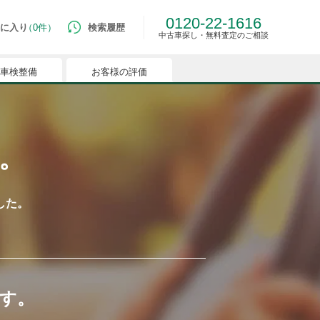
0120-22-1616
に入り
0件
検索履歴
中古車探し・無料査定のご相談
車検整備
お客様の評価
ルマはございません。
つでも簡単に比較ができるようになります。
。
能を有効にしてください。
た。

す。