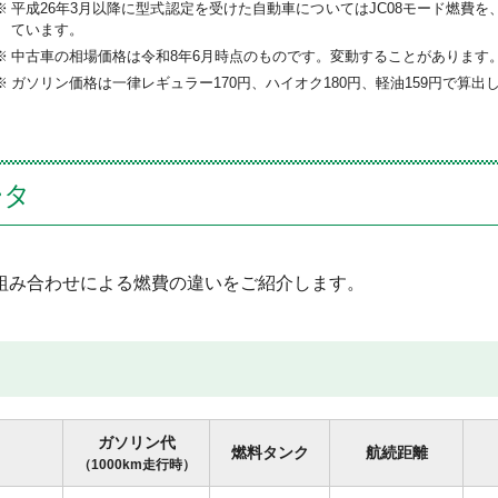
平成26年3月以降に型式認定を受けた自動車についてはJC08モード燃費を、
ています。
中古車の相場価格は令和8年6月時点のものです。変動することがあります
ガソリン価格は一律レギュラー170円、ハイオク180円、軽油159円で算出
ータ
組み合わせによる燃費の違いをご紹介します。
ガソリン代
燃料タンク
航続距離
（1000km走行時）