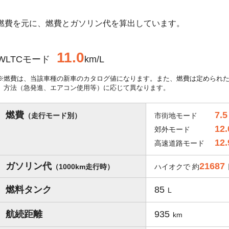
最高燃費を元に、燃費とガソリン代を算出しています。
11.0
WLTCモード
km/L
燃費は、当該車種の新車のカタログ値になります。また、燃費は定められ
方法（急発進、エアコン使用等）に応じて異なります。
燃費
7.5
（走行モード別）
市街地モード
12.
郊外モード
12.
高速道路モード
ガソリン代
21687
（1000km走行時）
ハイオクで 約
燃料タンク
85
L
航続距離
935
km