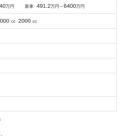
40
491.2
6400
新車
3000
2000
cc
cc
出
す。