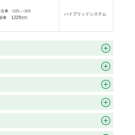
-
-
中古車
ハイブリッドシステム
1229
新車