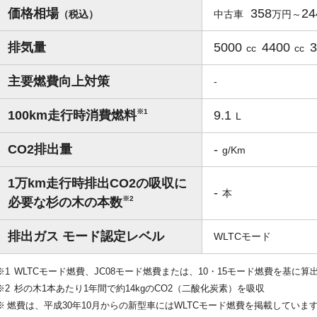
価格相場
358
24
（税込）
中古車
排気量
5000
4400
cc
cc
主要燃費向上対策
-
※1
100km走行時消費燃料
9.1
L
CO2排出量
-
g/Km
1万km走行時排出CO2の吸収に
-
本
※2
必要な杉の木の本数
排出ガス モード認定レベル
WLTCモード
WLTCモード燃費、JC08モード燃費または、10・15モード燃費を基に算
杉の木1本あたり1年間で約14kgのCO2（二酸化炭素）を吸収
燃費は、平成30年10月からの新型車にはWLTCモード燃費を掲載していま