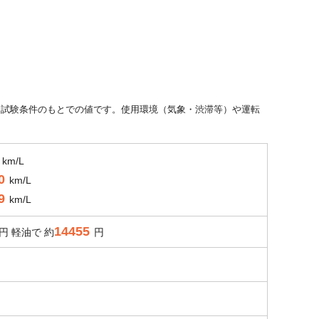
た試験条件のもとでの値です。使用環境（気象・渋滞等）や運転
km/L
0
km/L
9
km/L
14455
円 軽油で 約
円