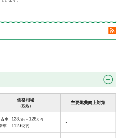
しています。
価格相場
主要燃費向上対策
（税込）
128
128
中古車
-
112.6
新車