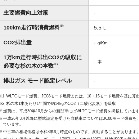
主要燃費向上対策
-
※1
100km走行時消費燃料
5.5
L
CO2排出量
-
g/Km
1万km走行時排出CO2の吸収に
-
本
※2
必要な杉の木の本数
排出ガス モード認定レベル
-
WLTCモード燃費、JC08モード燃費または、10・15モード燃費を基に算
杉の木1本あたり1年間で約14kgのCO2（二酸化炭素）を吸収
燃費は、平成30年10月からの新型車にはWLTCモード燃費を掲載していま
平成26年3月以降に型式認定を受けた自動車についてはJC08モード燃費を、
ています。
中古車の相場価格は令和8年6月時点のものです。変動することがあります