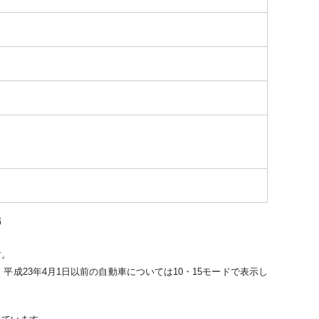
出
す。
平成23年4月1日以前の自動車については10・15モードで表示し
。