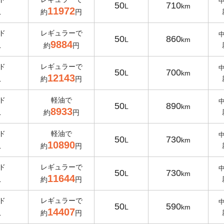
50
710
L
km
11972
L
約
円
ド
レギュラーで
50
860
L
km
9884
L
約
円
ド
レギュラーで
50
700
L
km
12143
L
約
円
ド
軽油で
50
890
L
km
8933
L
約
円
ド
軽油で
50
730
L
km
10890
L
約
円
ド
レギュラーで
50
730
L
km
11644
L
約
円
ド
レギュラーで
50
590
L
km
14407
L
約
円