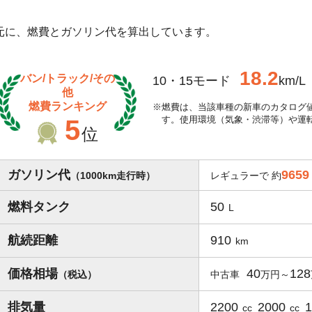
を元に、燃費とガソリン代を算出しています。
18.2
バン/トラック/その
10・15モード
km/L
他
燃費ランキング
燃費は、当該車種の新車のカタログ
す。使用環境（気象・渋滞等）や運
5
位
ガソリン代
9659
（1000km走行時）
レギュラーで 約
燃料タンク
50
L
航続距離
910
km
価格相場
40
128
（税込）
中古車
排気量
2200
2000
cc
cc