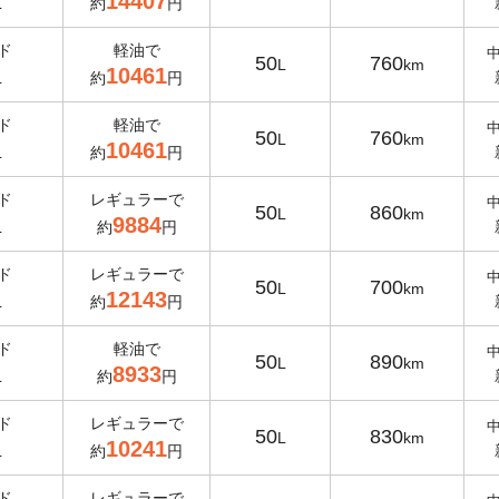
14407
L
約
円
ド
軽油で
50
760
L
km
10461
L
約
円
ド
軽油で
50
760
L
km
10461
L
約
円
ド
レギュラーで
50
860
L
km
9884
L
約
円
ド
レギュラーで
50
700
L
km
12143
L
約
円
ド
軽油で
50
890
L
km
8933
L
約
円
ド
レギュラーで
50
830
L
km
10241
L
約
円
ド
レギュラーで