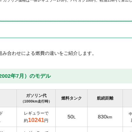
ガソリン価格は一律レギュラー170円、ハイオク180円、軽油159円で算出
タ
組み合わせによる燃費の違いをご紹介します。
2002年7月）のモデル
ガソリン代
燃料タンク
航続距離
（1000km走行時）
ド
レギュラーで
50
830
L
km
10241
L
約
円