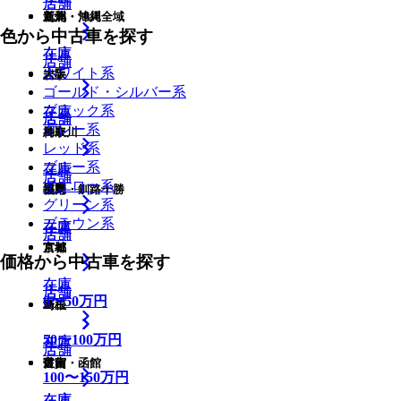
店舗
店舗
九州・沖縄全域
新潟
道北・旭川
色から中古車を探す
在庫
在庫
在庫
店舗
店舗
ホワイト系
大阪
岩手
ゴールド・シルバー系
ブラック系
在庫
在庫
店舗
店舗
店舗
グレー系
鳥取
神奈川
レッド系
ブルー系
在庫
在庫
店舗
店舗
イエロー系
福岡
長野
道東・釧路十勝
グリーン系
ブラウン系
在庫
在庫
在庫
店舗
店舗
京都
宮城
価格から中古車を探す
在庫
在庫
店舗
店舗
店舗
0
〜
50
万円
島根
埼玉
50
〜
100
万円
在庫
在庫
店舗
店舗
佐賀
富山
道南・函館
100
〜
150
万円
在庫
在庫
在庫