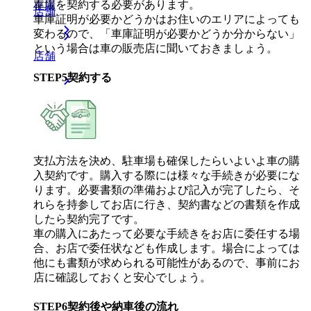
車場を契約する必要があります。
在庫
店舗
車庫証明が必要かどうかはお住いのエリアによっても
変わるので、「車庫証明が必要かどうか分からない」
という場合は車の販売店に聞いておきましょう。
店舗
STEP
5
契約する
支払方法を決め、駐車場も確保したらいよいよ車の購
入契約です。購入する際には様々な手続きが必要にな
ります。必要書類の準備および記入が完了したら、そ
れらを持参してお店に行き、契約書などの書類を作成
したら契約完了です。
車の購入にあたって必要な手続きをお店に委任する場
合、お店で委任状なども作成します。場合によっては
他にも書類が求められる可能性があるので、事前にお
店に確認しておくと安心でしょう。
STEP
6
契約後や納車後の流れ