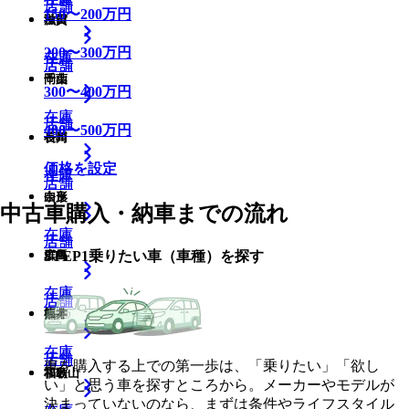
店舗
店舗
150
〜
200
万円
滋賀
秋田
200
〜
300
万円
在庫
在庫
店舗
店舗
店舗
岡山
千葉
300
〜
400
万円
在庫
在庫
店舗
店舗
400
〜
500
万円
長崎
石川
価格を設定
在庫
在庫
店舗
店舗
奈良
山形
中古車購入・納車までの流れ
在庫
在庫
店舗
店舗
STEP
1
乗りたい車（車種）を探す
広島
群馬
在庫
在庫
店舗
店舗
熊本
福井
在庫
在庫
店舗
店舗
車を購入する上での第一歩は、「乗りたい」「欲し
和歌山
福島
い」と思う車を探すところから。メーカーやモデルが
決まっていないのなら、まずは条件やライフスタイル