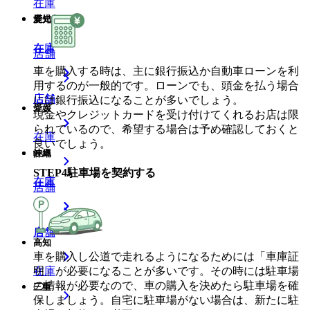
在庫
鹿児島
愛知
在庫
在庫
店舗
車を購入する時は、主に銀行振込か自動車ローンを利
用するのが一般的です。ローンでも、頭金を払う場合
店舗
店舗
には銀行振込になることが多いでしょう。
愛媛
現金やクレジットカードを受け付けてくれるお店は限
られているので、希望する場合は予め確認しておくと
在庫
良いでしょう。
沖縄
岐阜
STEP
4
駐車場を契約する
在庫
在庫
店舗
店舗
店舗
高知
車を購入し公道で走れるようになるためには「車庫証
明」が必要になることが多いです。その時には駐車場
在庫
の情報が必要なので、車の購入を決めたら駐車場を確
三重
保しましょう。自宅に駐車場がない場合は、新たに駐