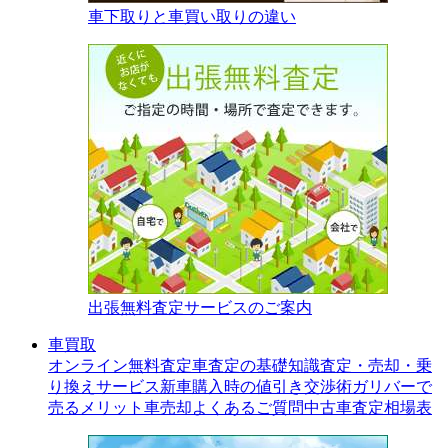
車下取りと車買い取りの違い
出張無料査定サービスのご案内
車買取
オンライン無料査定
車査定の基礎知識
査定・売却・乗
り換えサービス
新車購入時の値引き交渉術
ガリバーで
売るメリット
車売却よくあるご質問
中古車査定相場表