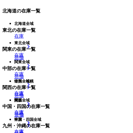
北海道
の在庫一覧
北海道全域
東北
の在庫一覧
在庫
東北全域
関東
の在庫一覧
在庫
店舗
関東全域
中部
の在庫一覧
在庫
店舗
中部全域
道央・札幌
関西
の在庫一覧
在庫
在庫
店舗
関西全域
青森
中国・四国
の在庫一覧
在庫
在庫
店舗
店舗
中国・四国全域
東京
九州・沖縄
の在庫一覧
在庫
在庫