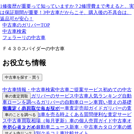
1
修復歴が重要って知っていますか？
2
修理費まで考えると、実
は保証期間が重要！
3
中古車だからこそ、購入後の不具合は、
返品可が安心！
中古車のガリバーTOP
中古車検索
フェラーリの中古車
Ｆ４３０スパイダーの中古車
お役立ち情報
中古車を探す・買う
中古車情報・中古車検索
中古車ご提案サービス
初めての中古
車購入ガイド
ガリバーのサービス
中古車人気ランキング
自動
車の査定買取
車ローンを調べる
ガリバーの自動車ローン
車買い替えの基礎
車査定・車買取ならガリバー
車査定売却ガイド
ガリバーの査
知識
近くのお店で車を探す
定が選ばれる理由
車を売る時よくある質問
便利な査定サービ
車のことを調べる
ス
中古車買取相場（毎月更新）
車の個人売買ガイド
中古車オ
車初心者まとめ
自動車ニュース
新車・中古車カタログ
車の燃
ークションガイド
費を調べる
車種別クチコミ
車比較サイト
サイト内リンク