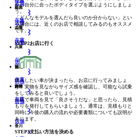
在庫
在庫
店舗
店舗
から自分に合ったボディタイプを選ぶようにしましょ
山口
栃木
う。
「どんなモデルを選んだら良いのか分からない」とい
在庫
在庫
店舗
店舗
う場合には、近くのお店で相談してみるのもオススメ
大分
山梨
です。
在庫
在庫
店舗
店舗
STEP
2
お店に行く
兵庫
在庫
店舗
店舗
徳島
茨城
在庫
在庫
購入したい車が決まったら、お店に行ってみましょ
店舗
う。実物を見ながらサイズ感を確認し、可能なら試乗
宮崎
静岡
をしてみると良いでしょう。
在庫
在庫
お店で車両を見て「良さそうだな」と思ったら、見積
店舗
店舗
もりを発行してもらいましょう。通常は、見積もりと
同時に今後の購入の流れや必要書類についても説明が
あります。
店舗
店舗
香川
STEP
3
支払い方法を決める