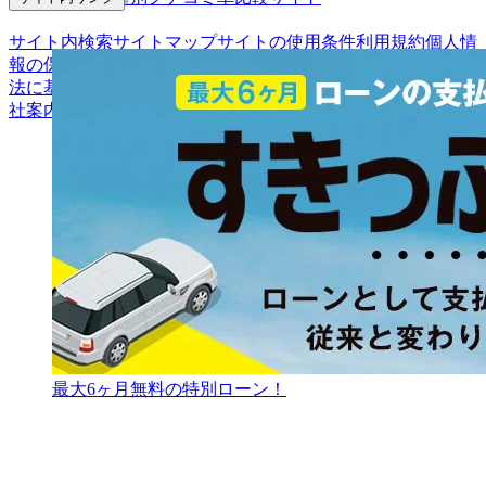
サイト内検索
サイトマップ
サイトの使用条件
利用規約
個人情
報の保護について
保険代理店業務に関する基本方針
古物営業
法に基づく表示
アフィリエイトパートナー募集
お客様の声
会
社案内
最大6ヶ月無料の特別ローン！