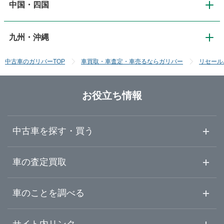
中国・四国
関西
新潟
神奈川
宮城
道南・函館
九州・沖縄
中国・四国
大阪
長野
埼玉
秋田
中古車のガリバーTOP
車買取・車査定・車売るならガリバー
リセール
九州・沖縄
鳥取
京都
富山
千葉
山形
お役立ち情報
福岡
島根
滋賀
石川
群馬
福島
中古車を探す・買う
佐賀
岡山
奈良
福井
栃木
中古車情報・中古車検索
車の査定買取
長崎
広島
和歌山
山梨
茨城
中古車ご提案サービス
車査定・車買取ならガリバー
車のことを調べる
熊本
山口
初めての中古車購入ガイド
兵庫
静岡
車査定売却ガイド
車初心者まとめ