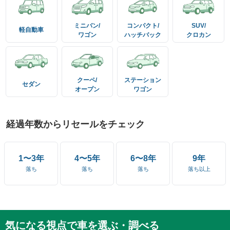
ミニバン/
コンパクト/
SUV/
軽自動車
ワゴン
ハッチバック
クロカン
クーペ/
ステーション
セダン
オープン
ワゴン
経過年数からリセールをチェック
1〜3年
4〜5年
6〜8年
9年
落ち
落ち
落ち
落ち以上
気になる視点で車を選ぶ・調べる