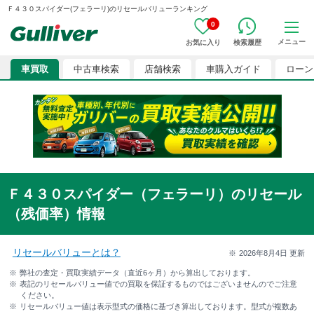
Ｆ４３０スパイダー(フェラーリ)のリセールバリューランキング
0
メニュー
お気に入り
検索履歴
車買取
中古車検索
店舗検索
車購入ガイド
ローン
Ｆ４３０スパイダー（フェラーリ）のリセール
（残価率）情報
リセールバリューとは？
2026年8月4日
更新
弊社の査定・買取実績データ（直近6ヶ月）から算出しております。
表記のリセールバリュー値での買取を保証するものではございませんのでご注意
ください。
リセールバリュー値は表示型式の価格に基づき算出しております。型式が複数あ