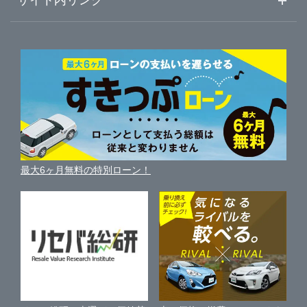
サイト内リンク
ガリバーのサービス
ガリバーの査定が選ばれる理由
大分
徳島
自動車ニュース
愛知
サイト内検索
中古車人気ランキング
車を売る時よくある質問
新車・中古車カタログ
宮崎
サイトマップ
香川
岐阜
自動車ローンを調べる
便利な査定サービス
車の燃費を調べる
サイトの使用条件
鹿児島
ガリバーの自動車ローン
愛媛
三重
中古車買取相場（毎月更新）
車種別クチコミ
利用規約
車買い替えの基礎知識
車の個人売買ガイド
沖縄
最大6ヶ月無料の特別ローン！
高知
車比較サイト
個人情報の保護について
近くのお店で車を探す
中古車オークションガイド
保険代理店業務に関する基本方針
古物営業法に基づく表示
アフィリエイトパートナー募集