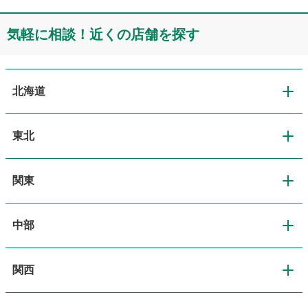
気軽に相談！近くの店舗を探す
北海道
東北
北海道
関東
東北
道央・札幌
中部
関東
青森
道北・旭川
関西
中部
東京
岩手
道東・釧路十勝