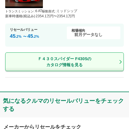
６AT
ミッドシップ
トランスミッション
:
駆動形式 :
新車時価格(税込み)
2354
.1
万円〜
2354
.1
万円
リセールバリュー
相場傾向
前月データなし
45
45
.2
%
〜
.2
%
Ｆ４３０スパイダー F430Sの
カタログ情報を見る
気になるクルマのリセールバリューをチェック
する
メーカーからリセールをチェック