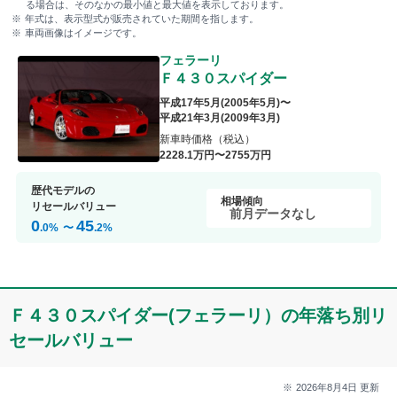
る場合は、そのなかの最小値と最大値を表示しております。
年式は、表示型式が販売されていた期間を指します。
車両画像はイメージです。
フェラーリ
Ｆ４３０スパイダー
平成17年5月
(
2005年5月
)〜
平成21年3月
(
2009年3月
)
新車時価格（税込）
2228
.1
万円〜
2755
万円
歴代モデルの
相場傾向
リセールバリュー
前月データなし
0
45
.0
%
〜
.2
%
Ｆ４３０スパイダー(フェラーリ）の年落ち別リ
セールバリュー
2026年8月4日
更新