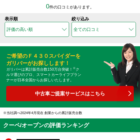
0
件の口コミがあります。
表示順
絞り込み
ご希望のＦ４３０スパイダーを
ガリバーがお探しします！
※
ガリバーは累計販売台数150万台突破！
ク
ルマ選びのプロ、スマートカーライフプラン
ナーが日本全国からお探しいたします。
中古車ご提案サービスはこちら
当社調べ2024年4月現在 創業からの累計販売台数
クーペ/オープンの評価ランキング