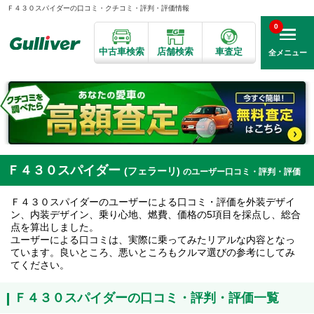
Ｆ４３０スパイダーの口コミ・クチコミ・評判・評価情報
0
中古車検索
店舗検索
車査定
全メニュー
Ｆ４３０スパイダー
(フェラーリ)
のユーザー口コミ・評判・評価
Ｆ４３０スパイダーのユーザーによる口コミ・評価を外装デザイ
ン、内装デザイン、乗り心地、燃費、価格の5項目を採点し、総合
点を算出しました。
ユーザーによる口コミは、実際に乗ってみたリアルな内容となっ
ています。良いところ、悪いところもクルマ選びの参考にしてみ
てください。
Ｆ４３０スパイダーの口コミ・評判・評価一覧