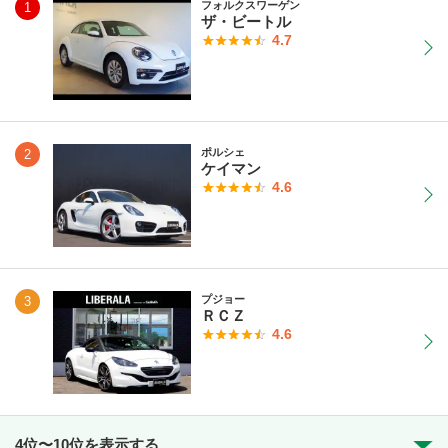
フォルクスワーゲン
1
ザ・ビートル
4.7
ポルシェ
2
ケイマン
4.6
プジョー
3
ＲＣＺ
4.6
4位〜10位を表示する