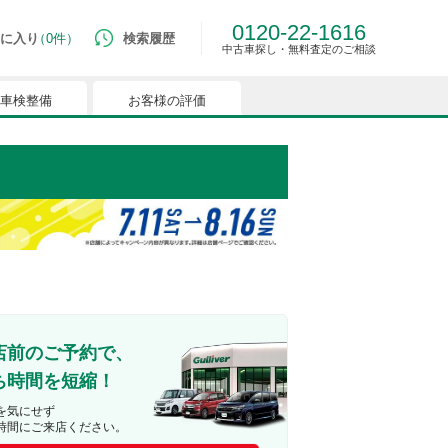
0120-22-1616
に入り
0件
検索履歴
中古車探し・無料査定のご相談
車検整備
お客様の評価
ルマはございません。
つでも簡単に比較ができるようになります。
能を有効にしてください。
店前のご予約で、
ち時間を短縮！
を気にせず
時間にご来店ください。