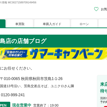
00271589709149456
お気
車買取
車購入ガイド
ローン
現在、お気に入りに登録されているおク
島店
の店舗ブログ
りに登録すると、あなただけのお気に入りのクルマリストでい
※「お気に入り」の登録を可能にするためにCookie機
にお任せください。
〒010-0065
秋田県秋田市茨島1-1-26
来
国道13号沿い、茨島交差点そば、ユニクロさん隣
待
0120-999-241
混雑
予約
現在営業中
PEN
営業終了
：
19:00