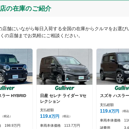
店の在庫のご紹介
つの店舗にいながら毎日入荷する全国の在庫からクルマをお選びい
くの店舗までお気軽にご相談ください。
0
文字/140文字
スラー
HYBRID
日産
セレナ
ライダー Vセ
スズキ
ハスラ
投稿する
レクション
支払総額
支払総額
119
8
万円
（税込
119
8
万円
（税込）
（税込）
車両本体価格
11
格
198
9
万円
車両本体価格
113
7
万円
諸費用
3
4