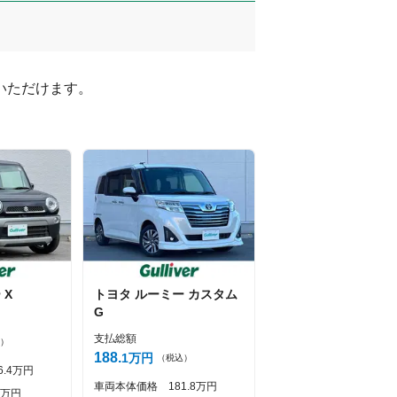
ただけます。

ー
X
トヨタ
ルーミー
カスタム
G
支払総額
）
188
1
万円
（税込）
6
4
万円
車両本体価格
181
8
万円
万円