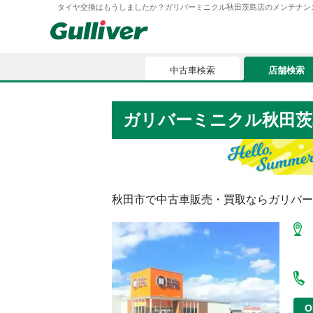
タイヤ交換はもうしましたか？ガリバーミニクル秋田茨島店のメンテナンス情報 MC
中古車検索
店舗検索
中古車検索
店舗検索
ガリバーミニクル秋田茨
車買取
お気に入
車購入ガイド
ローン
秋田市
で中古車販売・買取ならガリバー
車検整備
お客様の評価
O