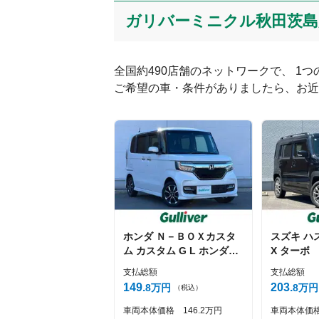
ガリバーミニクル秋田茨島
全国約490店舗のネットワークで、 1
ご希望の車・条件がありましたら、お近
絵文字は投稿時に削除します
Captcha
ホンダ
Ｎ－ＢＯＸカスタ
スズキ
ハ
ム
カスタム G L ホンダセ
X ターボ
ンシング
支払総額
支払総額
149
203
8
万円
8
万円
（税込）
車両本体価格
146
2
万円
車両本体価