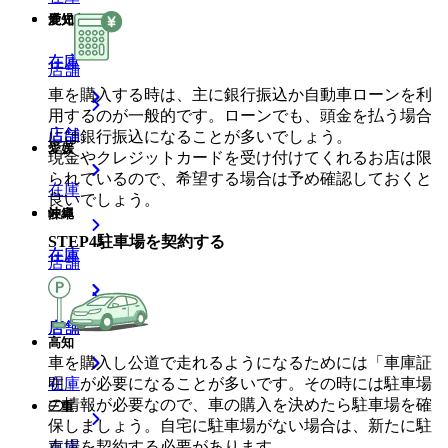
鹿児島
愛知
在庫
在庫
店舗
車を購入する時は、主に銀行振込か自動車ローンを利
用するのが一般的です。ローンでも、頭金を払う場合
店舗
店舗
には銀行振込になることが多いでしょう。
愛媛
現金やクレジットカードを受け付けてくれるお店は限
られているので、希望する場合は予め確認しておくと
在庫
良いでしょう。
沖縄
岐阜
STEP
4
駐車場を契約する
在庫
在庫
店舗
店舗
店舗
高知
車を購入し公道で走れるようになるためには「車庫証
明」が必要になることが多いです。その時には駐車場
在庫
の情報が必要なので、車の購入を決めたら駐車場を確
三重
保しましょう。自宅に駐車場がない場合は、新たに駐
車場を契約する必要があります。
在庫