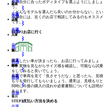
店舗
店舗
から自分に合ったボディタイプを選ぶようにしましょ
山口
栃木
う。
「どんなモデルを選んだら良いのか分からない」とい
在庫
在庫
店舗
店舗
う場合には、近くのお店で相談してみるのもオススメ
大分
山梨
です。
在庫
在庫
店舗
店舗
STEP
2
お店に行く
兵庫
在庫
店舗
店舗
徳島
茨城
在庫
在庫
購入したい車が決まったら、お店に行ってみましょ
店舗
う。実物を見ながらサイズ感を確認し、可能なら試乗
宮崎
静岡
をしてみると良いでしょう。
在庫
在庫
お店で車両を見て「良さそうだな」と思ったら、見積
店舗
店舗
もりを発行してもらいましょう。通常は、見積もりと
同時に今後の購入の流れや必要書類についても説明が
あります。
店舗
店舗
香川
STEP
3
支払い方法を決める
在庫