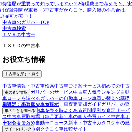
1
修復歴が重要って知っていますか？
2
修理費まで考えると、実
は保証期間が重要！
3
中古車だからこそ、購入後の不具合は、
返品可が安心！
中古車のガリバーTOP
中古車検索
ＴＶＲの中古車
Ｔ３５０の中古車
お役立ち情報
中古車を探す・買う
中古車情報・中古車検索
中古車ご提案サービス
初めての中古
車購入ガイド
ガリバーのサービス
中古車人気ランキング
自動
車の査定買取
車ローンを調べる
ガリバーの自動車ローン
車買い替えの基礎
車査定・車買取ならガリバー
車査定売却ガイド
ガリバーの査
知識
近くのお店で車を探す
定が選ばれる理由
車を売る時よくある質問
便利な査定サービ
車のことを調べる
ス
中古車買取相場（毎月更新）
車の個人売買ガイド
中古車オ
車初心者まとめ
自動車ニュース
新車・中古車カタログ
車の燃
ークションガイド
費を調べる
車種別クチコミ
車比較サイト
サイト内リンク