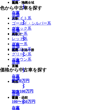
九州・沖縄全域
新潟
道北・旭川
色から中古車を探す
在庫
在庫
在庫
店舗
店舗
ホワイト系
大阪
岩手
ゴールド・シルバー系
ブラック系
在庫
在庫
店舗
店舗
店舗
グレー系
鳥取
神奈川
レッド系
ブルー系
在庫
在庫
店舗
店舗
イエロー系
福岡
長野
道東・釧路十勝
グリーン系
ブラウン系
在庫
在庫
在庫
店舗
店舗
京都
宮城
価格から中古車を探す
在庫
在庫
店舗
店舗
店舗
0
〜
50
万円
島根
埼玉
50
〜
100
万円
在庫
在庫
店舗
店舗
佐賀
富山
道南・函館
100
〜
150
万円
在庫
在庫
在庫
店舗
店舗