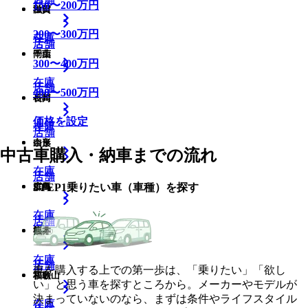
150
〜
200
万円
滋賀
秋田
200
〜
300
万円
在庫
在庫
店舗
店舗
店舗
岡山
千葉
300
〜
400
万円
在庫
在庫
店舗
店舗
400
〜
500
万円
長崎
石川
価格を設定
在庫
在庫
店舗
店舗
奈良
山形
中古車購入・納車までの流れ
在庫
在庫
店舗
店舗
STEP
1
乗りたい車（車種）を探す
広島
群馬
在庫
在庫
店舗
店舗
熊本
福井
在庫
在庫
店舗
店舗
車を購入する上での第一歩は、「乗りたい」「欲し
和歌山
福島
い」と思う車を探すところから。メーカーやモデルが
決まっていないのなら、まずは条件やライフスタイル
在庫
在庫