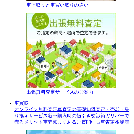
車下取りと車買い取りの違い
出張無料査定サービスのご案内
車買取
オンライン無料査定
車査定の基礎知識
査定・売却・乗
り換えサービス
新車購入時の値引き交渉術
ガリバーで
売るメリット
車売却よくあるご質問
中古車査定相場表